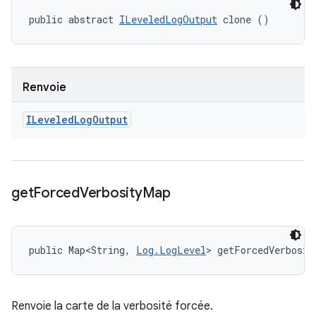
public abstract 
ILeveledLogOutput
 clone ()
Renvoie
ILeveled
Log
Output
get
Forced
Verbosity
Map
public Map<String, 
Log.LogLevel
> getForcedVerbosit
Renvoie la carte de la verbosité forcée.