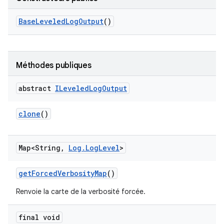
Base
Leveled
Log
Output
()
Méthodes publiques
abstract
ILeveled
Log
Output
clone
()
Map<String
,
Log
.
Log
Level
>
get
Forced
Verbosity
Map
()
Renvoie la carte de la verbosité forcée.
final void