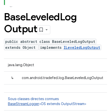
Base
Leveled
Log
Output
public abstract class BaseLeveledLogOutput
extends Object
implements
ILeveledLogOutput
java.lang.Object
↳
com.android.tradefed.log.BaseLeveledLogOutput
Sous-classes directes connues
BaseStreamLogger
<OS extends OutputStream>