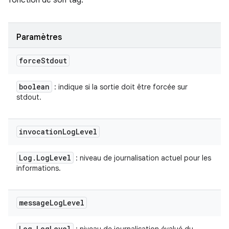
fonction de son tag.
Paramètres
force
Stdout
boolean
: indique si la sortie doit être forcée sur
stdout.
invocation
Log
Level
Log
.
Log
Level
: niveau de journalisation actuel pour les
informations.
message
Log
Level
Log
.
Log
Level