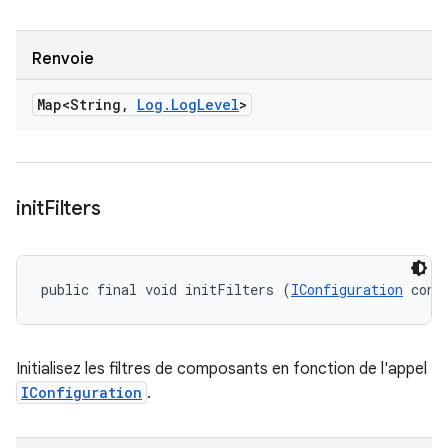
Renvoie
Map<String
,
Log
.
Log
Level
>
init
Filters
public final void initFilters (
IConfiguration
 conf
Initialisez les filtres de composants en fonction de l'appel
IConfiguration
.