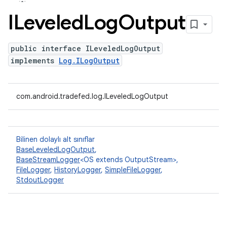
ILeveled
Log
Output
public interface ILeveledLogOutput
implements
Log.ILogOutput
com.android.tradefed.log.ILeveledLogOutput
Bilinen dolaylı alt sınıflar
BaseLeveledLogOutput
,
BaseStreamLogger
<OS extends OutputStream>,
FileLogger
,
HistoryLogger
,
SimpleFileLogger
,
StdoutLogger