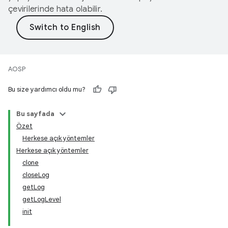
çevirilerinde hata olabilir.
AOSP
Bu size yardımcı oldu mu?
Bu sayfada
Özet
Herkese açık yöntemler
Herkese açık yöntemler
clone
closeLog
getLog
getLogLevel
init