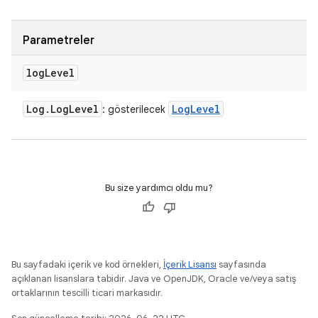
Parametreler
log
Level
Log
.
Log
Level
Log
Level
: gösterilecek
Bu size yardımcı oldu mu?
Bu sayfadaki içerik ve kod örnekleri,
İçerik Lisansı
sayfasında
açıklanan lisanslara tabidir. Java ve OpenJDK, Oracle ve/veya satış
ortaklarının tescilli ticari markasıdır.