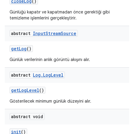
close
Log
()
Günlüğü kapatır ve kapatmadan önce gerektiği gibi
temizleme işlemlerini gerçekleştirir.
abstract
Input
Stream
Source
get
Log
()
Günlük verilerinin anlık görüntü akışını alır.
abstract
Log
.
Log
Level
get
Log
Level
()
Gösterilecek minimum günlük düzeyini alır.
abstract void
init
()