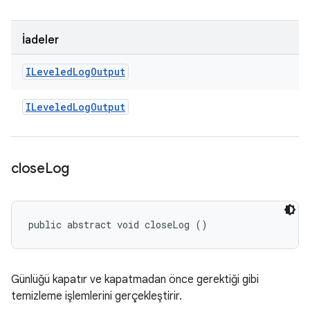
İadeler
ILeveled
Log
Output
ILeveled
Log
Output
close
Log
public abstract void closeLog ()
Günlüğü kapatır ve kapatmadan önce gerektiği gibi
temizleme işlemlerini gerçekleştirir.