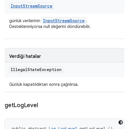
Input
Stream
Source
Input
Stream
Source
günlük verilerinin
.
Desteklenmiyorsa null değerini döndürebilir.
Verdiği hatalar
Illegal
State
Exception
Günlük kapatıldıktan sonra çağrılırsa.
get
Log
Level
public abstract 
Log.LogLevel
 getLogLevel ()