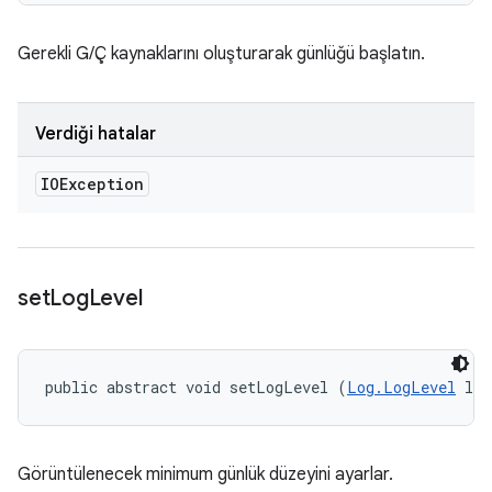
Gerekli G/Ç kaynaklarını oluşturarak günlüğü başlatın.
Verdiği hatalar
IOException
set
Log
Level
public abstract void setLogLevel (
Log.LogLevel
 log
Görüntülenecek minimum günlük düzeyini ayarlar.