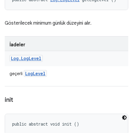
Gösterilecek minimum günlük düzeyini alır.
İadeler
Log
.
Log
Level
Log
Level
geçerli
init
public abstract void init ()