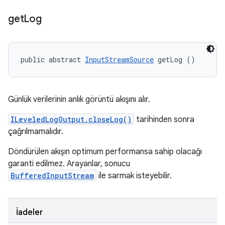
get
Log
public abstract 
InputStreamSource
 getLog ()
Günlük verilerinin anlık görüntü akışını alır.
ILeveledLogOutput.closeLog()
tarihinden sonra
çağrılmamalıdır.
Döndürülen akışın optimum performansa sahip olacağı
garanti edilmez. Arayanlar, sonucu
BufferedInputStream
ile sarmak isteyebilir.
İadeler