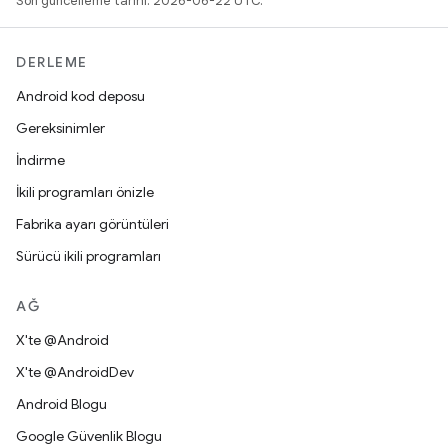
Son güncelleme tarihi: 2026-06-22 UTC.
DERLEME
Android kod deposu
Gereksinimler
İndirme
İkili programları önizle
Fabrika ayarı görüntüleri
Sürücü ikili programları
AĞ
X'te @Android
X'te @AndroidDev
Android Blogu
Google Güvenlik Blogu