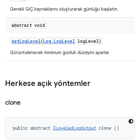
Gerekli G/Ç kaynaklarını oluşturarak günlüğü başlatın.
abstract void
set
Log
Level
(
Log
.
Log
Level
log
Level)
Görüntülenecek minimum günlük düzeyini ayarlar.
Herkese açık yöntemler
clone
public abstract 
ILeveledLogOutput
 clone ()