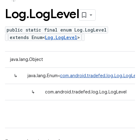
Log
.
Log
Level
public static final enum Log.LogLevel
extends Enum<
Log.LogLevel
>
java.lang.Object
↳
java.lang.Enum<
com.android.tradefed.log.Log.LogLeve
↳
com.android.tradefed.log.Log.LogLevel