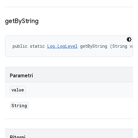
get
By
String
public static 
Log.LogLevel
 getByString (String val
Parametri
value
String
Ritorni