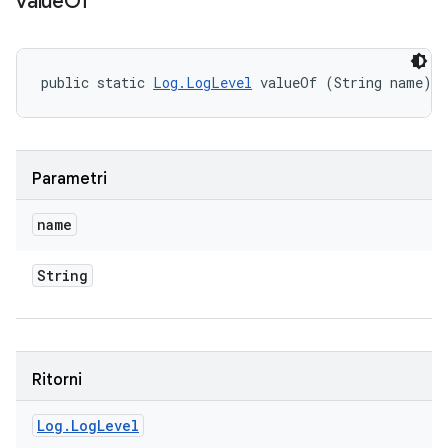
value
Of
public static 
Log.LogLevel
 valueOf (String name)
Parametri
name
String
Ritorni
Log
.
Log
Level