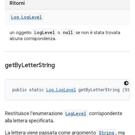
Ritorni
Log
.
Log
Level
Log
Level
null
un oggetto
o
se non è stata trovata
alcuna corrispondenza.
get
By
Letter
String
public static 
Log.LogLevel
 getByLetterString (Stri
Restituisce l'enumerazione
LogLevel
corrispondente
alla lettera specificata.
La lettera viene passata come argomento
String
, ma