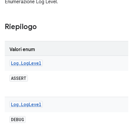
Enumerazione Log Level.
Riepilogo
Valori enum
Log
.
Log
Level
ASSERT
Log
.
Log
Level
DEBUG