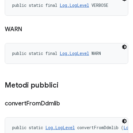
public static final 
Log.LogLevel
 VERBOSE
WARN
public static final 
Log.LogLevel
 WARN
Metodi pubblici
convert
From
Ddmlib
public static 
Log.LogLevel
 convertFromDdmlib (
Log