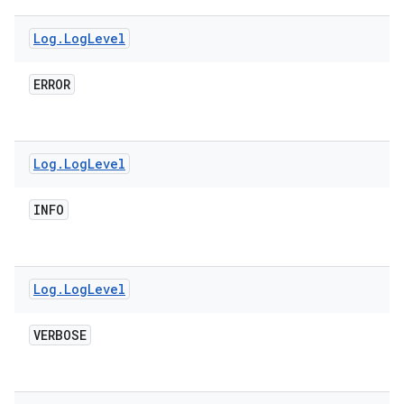
Log
.
Log
Level
ERROR
Log
.
Log
Level
INFO
Log
.
Log
Level
VERBOSE