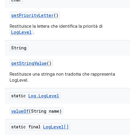
get
Priority
Letter
()
Restituisce la lettera che identifica la priorità di
LogLevel
.
String
get
String
Value
()
Restituisce una stringa non tradotta che rappresenta
LogLevel.
static
Log
.
Log
Level
value
Of
(String name)
static final
Log
Level[]