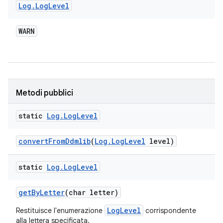
Log
.
Log
Level
WARN
Metodi pubblici
static
Log
.
Log
Level
convert
From
Ddmlib
(
Log
.
Log
Level
level)
static
Log
.
Log
Level
get
By
Letter
(char letter)
LogLevel
Restituisce l'enumerazione
corrispondente
alla lettera specificata.