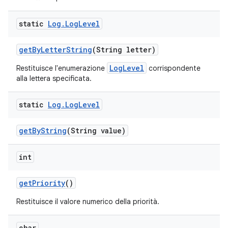
static
Log
.
Log
Level
get
By
Letter
String
(String letter)
LogLevel
Restituisce l'enumerazione
corrispondente
alla lettera specificata.
static
Log
.
Log
Level
get
By
String
(String value)
int
get
Priority
()
Restituisce il valore numerico della priorità.
char