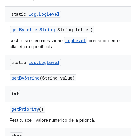
static
Log
.
Log
Level
get
By
Letter
String
(String letter)
LogLevel
Restituisce l'enumerazione
corrispondente
alla lettera specificata.
static
Log
.
Log
Level
get
By
String
(String value)
int
get
Priority
()
Restituisce il valore numerico della priorità.
char