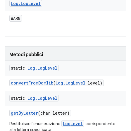
Log
.
Log
Level
WARN
Metodi pubblici
static
Log
.
Log
Level
convert
From
Ddmlib
(
Log
.
Log
Level
level)
static
Log
.
Log
Level
get
By
Letter
(char letter)
LogLevel
Restituisce l'enumerazione
corrispondente
alla lettera specificata.