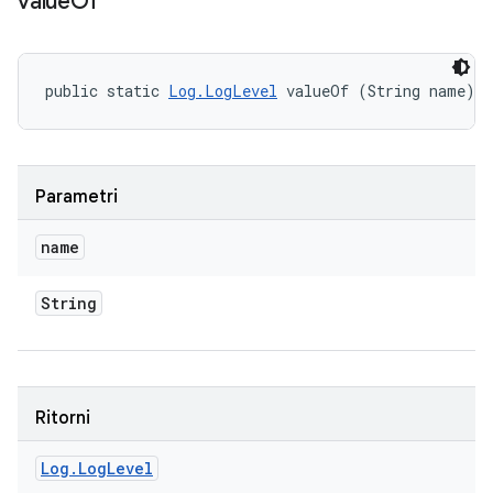
value
Of
public static 
Log.LogLevel
 valueOf (String name)
Parametri
name
String
Ritorni
Log
.
Log
Level