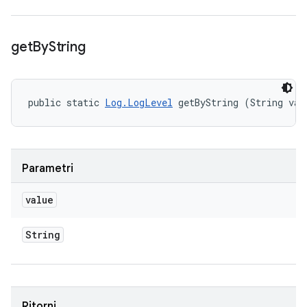
get
By
String
public static 
Log.LogLevel
 getByString (String val
Parametri
value
String
Ritorni