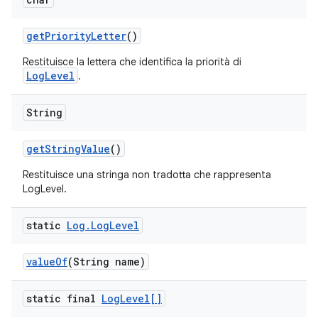
get
Priority
Letter
()
Restituisce la lettera che identifica la priorità di
LogLevel
.
String
get
String
Value
()
Restituisce una stringa non tradotta che rappresenta
LogLevel.
static
Log
.
Log
Level
value
Of
(String name)
static final
Log
Level[]