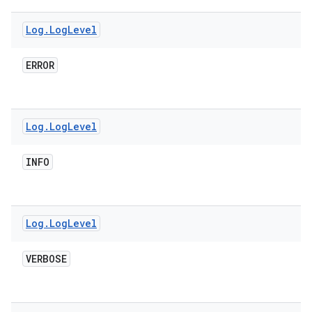
Log
.
Log
Level
ERROR
Log
.
Log
Level
INFO
Log
.
Log
Level
VERBOSE