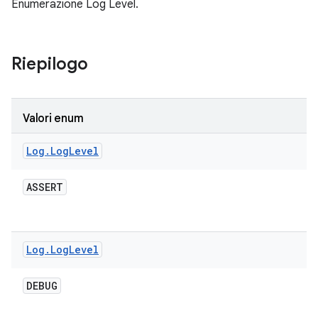
Enumerazione Log Level.
Riepilogo
Valori enum
Log
.
Log
Level
ASSERT
Log
.
Log
Level
DEBUG