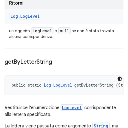
Ritorni
Log
.
Log
Level
Log
Level
null
un oggetto
o
se non è stata trovata
alcuna corrispondenza.
get
By
Letter
String
public static 
Log.LogLevel
 getByLetterString (Stri
Restituisce l'enumerazione
LogLevel
corrispondente
alla lettera specificata.
La lettera viene passata come argomento
String
, ma