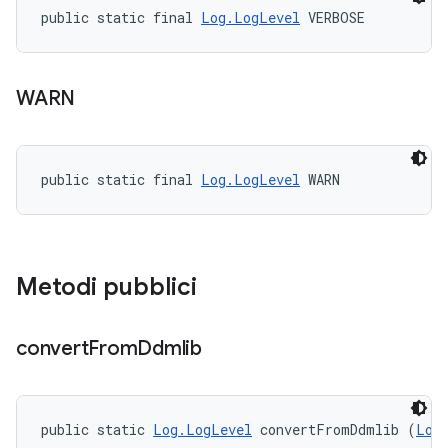
public static final 
Log.LogLevel
 VERBOSE
WARN
public static final 
Log.LogLevel
 WARN
Metodi pubblici
convert
From
Ddmlib
public static 
Log.LogLevel
 convertFromDdmlib (
Log