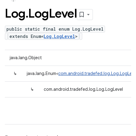
Log
.
Log
Level
public static final enum Log.LogLevel
extends Enum<
Log.LogLevel
>
java.lang.Object
↳
java.lang.Enum<
com.android.tradefed.log.Log.LogLeve
↳
com.android.tradefed.log.Log.LogLevel