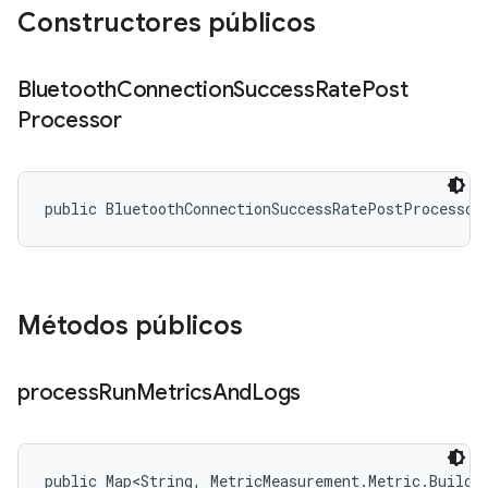
Constructores públicos
Bluetooth
Connection
Success
Rate
Post
Processor
public BluetoothConnectionSuccessRatePostProcessor
Métodos públicos
process
Run
Metrics
And
Logs
public Map<String, MetricMeasurement.Metric.Builder