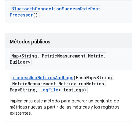
Bluetooth
Connection
Success
Rate
Post
Processor
()
Métodos públicos
Map<String
,
Metric
Measurement
.
Metric
.
Builder>
process
Run
Metrics
And
Logs
(Hash
Map<String
,
Metric
Measurement
.
Metric> run
Metrics
,
Map<String
,
Log
File
> test
Logs)
Implementa este método para generar un conjunto de
métricas nuevas a partir de las métricas y los registros
existentes.