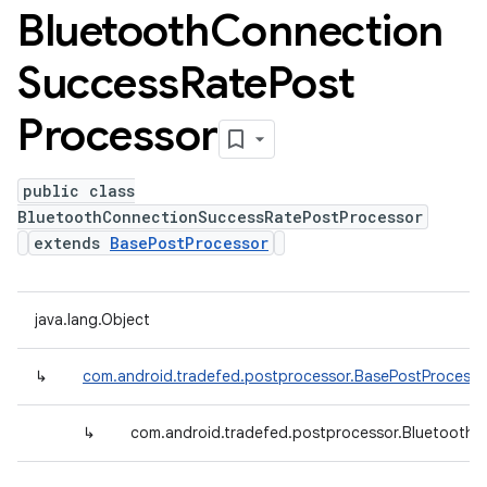
Bluetooth
Connection
Success
Rate
Post
Processor
public class
BluetoothConnectionSuccessRatePostProcessor
extends
BasePostProcessor
java.lang.Object
↳
com.android.tradefed.postprocessor.BasePostProcesso
↳
com.android.tradefed.postprocessor.Bluetooth