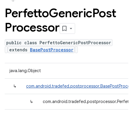
Perfetto
Generic
Post
Processor
public class PerfettoGenericPostProcessor
extends
BasePostProcessor
java.lang.Object
↳
com.android.tradefed.postprocessor.BasePostProces
↳
com.android.tradefed.postprocessor.Perfett