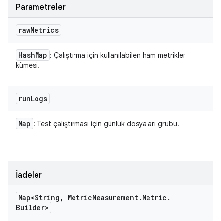
Parametreler
raw
Metrics
Hash
Map
: Çalıştırma için kullanılabilen ham metrikler
kümesi.
run
Logs
Map
: Test çalıştırması için günlük dosyaları grubu.
İadeler
Map<String
,
Metric
Measurement
.
Metric
.
Builder>