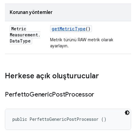
Korunan yöntemler
Metric
get
Metric
Type
()
Measurement
.
Metrik türünü RAW metrik olarak
Data
Type
ayarlayın.
Herkese açık oluşturucular
Perfetto
Generic
Post
Processor
public PerfettoGenericPostProcessor ()