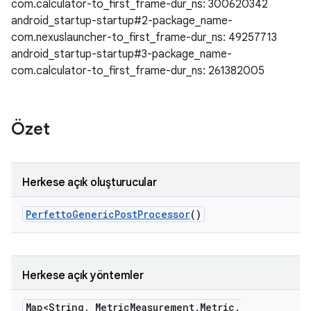
com.calculator-to_first_frame-dur_ns: 300620342
android_startup-startup#2-package_name-
com.nexuslauncher-to_first_frame-dur_ns: 49257713
android_startup-startup#3-package_name-
com.calculator-to_first_frame-dur_ns: 261382005
Özet
Herkese açık oluşturucular
Perfetto
Generic
Post
Processor
()
Herkese açık yöntemler
Map<String
,
Metric
Measurement
.
Metric
.