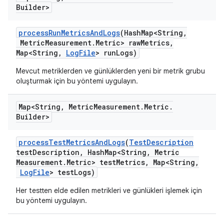
Builder>
process
Run
Metrics
And
Logs
(Hash
Map<String
,
Metric
Measurement
.
Metric> raw
Metrics
,
Map<String
,
Log
File
> run
Logs)
Mevcut metriklerden ve günlüklerden yeni bir metrik grubu
oluşturmak için bu yöntemi uygulayın.
Map<String
,
Metric
Measurement
.
Metric
.
Builder>
process
Test
Metrics
And
Logs
(
Test
Description
test
Description
,
Hash
Map<String
,
Metric
Measurement
.
Metric> test
Metrics
,
Map<String
,
Log
File
> test
Logs)
Her testten elde edilen metrikleri ve günlükleri işlemek için
bu yöntemi uygulayın.