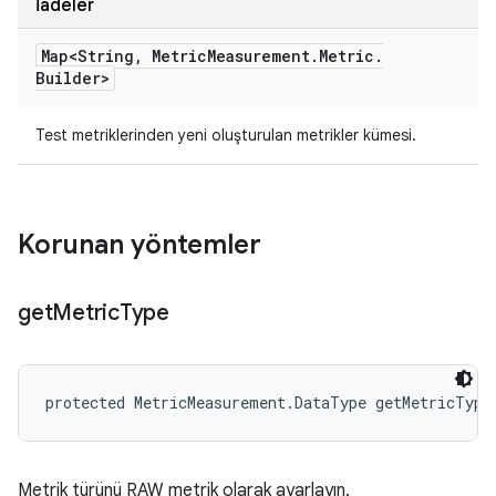
İadeler
Map<String
,
Metric
Measurement
.
Metric
.
Builder>
Test metriklerinden yeni oluşturulan metrikler kümesi.
Korunan yöntemler
get
Metric
Type
protected MetricMeasurement.DataType getMetricType
Metrik türünü RAW metrik olarak ayarlayın.