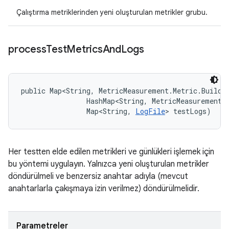
Çalıştırma metriklerinden yeni oluşturulan metrikler grubu.
process
Test
Metrics
And
Logs
public Map<String, MetricMeasurement.Metric.Builde
                HashMap<String, MetricMeasurement.M
                Map<String, 
LogFile
> testLogs)
Her testten elde edilen metrikleri ve günlükleri işlemek için
bu yöntemi uygulayın. Yalnızca yeni oluşturulan metrikler
döndürülmeli ve benzersiz anahtar adıyla (mevcut
anahtarlarla çakışmaya izin verilmez) döndürülmelidir.
Parametreler