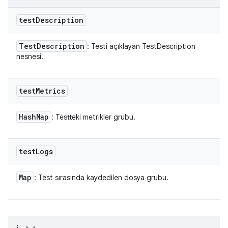
test
Description
Test
Description
: Testi açıklayan TestDescription
nesnesi.
test
Metrics
Hash
Map
: Testteki metrikler grubu.
test
Logs
Map
: Test sırasında kaydedilen dosya grubu.