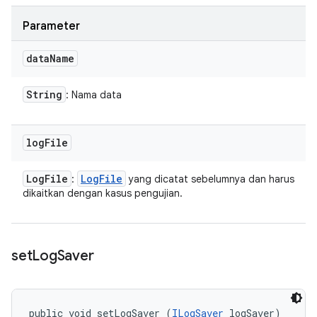
Parameter
data
Name
String
: Nama data
log
File
Log
File
Log
File
:
yang dicatat sebelumnya dan harus
dikaitkan dengan kasus pengujian.
set
Log
Saver
public void setLogSaver (
ILogSaver
 logSaver)