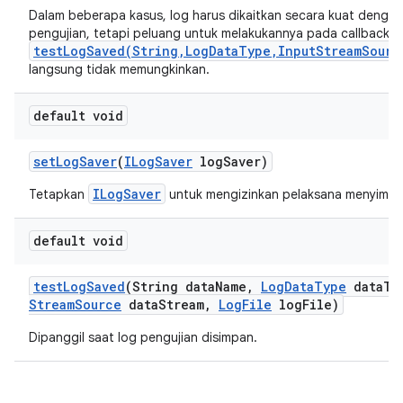
Dalam beberapa kasus, log harus dikaitkan secara kuat dengan
pengujian, tetapi peluang untuk melakukannya pada callback
testLogSaved(String,LogDataType,InputStreamSourc
langsung tidak memungkinkan.
default void
set
Log
Saver
(
ILog
Saver
log
Saver)
ILogSaver
Tetapkan
untuk mengizinkan pelaksana menyimpan
default void
test
Log
Saved
(String data
Name
,
Log
Data
Type
data
Ty
Stream
Source
data
Stream
,
Log
File
log
File)
Dipanggil saat log pengujian disimpan.