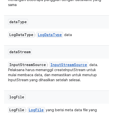
sama
data
Type
Log
Data
Type
Log
Data
Type
:
data
data
Stream
Input
Stream
Source
Input
Stream
Source
:
data.
Pelaksana harus memanggil createInputStream untuk
mulai membaca data, dan memastikan untuk menutup
InputStream yang dihasilkan setelah selesai.
log
File
Log
File
Log
File
:
yang berisi meta data file yang