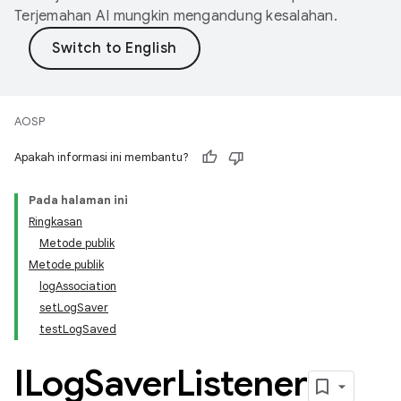
Terjemahan AI mungkin mengandung kesalahan.
AOSP
Apakah informasi ini membantu?
Pada halaman ini
Ringkasan
Metode publik
Metode publik
logAssociation
setLogSaver
testLogSaved
ILog
Saver
Listener