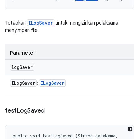
Tetapkan
ILogSaver
untuk mengizinkan pelaksana
menyimpan file.
Parameter
log
Saver
ILog
Saver
ILog
Saver
:
test
Log
Saved
public void testLogSaved (String dataName, 
