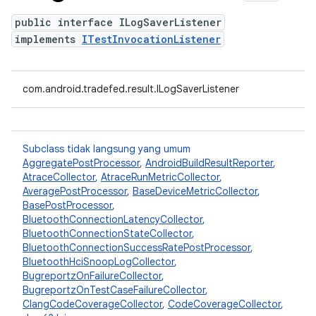
public interface ILogSaverListener
implements
ITestInvocationListener
com.android.tradefed.result.ILogSaverListener
Subclass tidak langsung yang umum
AggregatePostProcessor
,
AndroidBuildResultReporter
,
AtraceCollector
,
AtraceRunMetricCollector
,
AveragePostProcessor
,
BaseDeviceMetricCollector
,
BasePostProcessor
,
BluetoothConnectionLatencyCollector
,
BluetoothConnectionStateCollector
,
BluetoothConnectionSuccessRatePostProcessor
,
BluetoothHciSnoopLogCollector
,
BugreportzOnFailureCollector
,
BugreportzOnTestCaseFailureCollector
,
ClangCodeCoverageCollector
,
CodeCoverageCollector
,