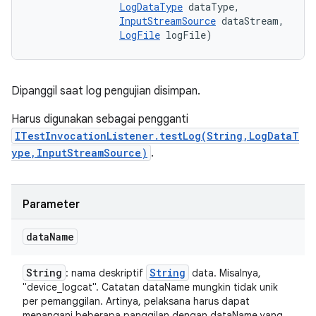
LogDataType
 dataType, 

InputStreamSource
 dataStream, 

LogFile
 logFile)
Dipanggil saat log pengujian disimpan.
Harus digunakan sebagai pengganti
ITestInvocationListener.testLog(String,LogDataT
ype,InputStreamSource)
.
Parameter
data
Name
String
String
: nama deskriptif
data. Misalnya,
"device_logcat". Catatan dataName mungkin tidak unik
per pemanggilan. Artinya, pelaksana harus dapat
menangani beberapa panggilan dengan dataName yang