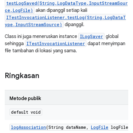
testLogSaved(String,LogDataType,InputStreamSour
ce,LogFile)
akan dipanggil setiap kali
ITestInvocationListener.testLog(String,LogDataT
ype,InputStreamSource)
dipanggil.
Class ini juga meneruskan instance
ILogSaver
global
sehingga
ITestInvocationListener
dapat menyimpan
file tambahan di lokasi yang sama.
Ringkasan
Metode publik
default void
log
Association
(String data
Name
,
Log
File
log
File)