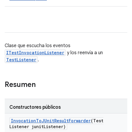
Clase que escucha los eventos
ITestInvocationListener
y los reenvía a un
TestListener
.
Resumen
Constructores públicos
Invocation
To
JUnit
Result
Forwarder
(Test
Listener junit
Listener)