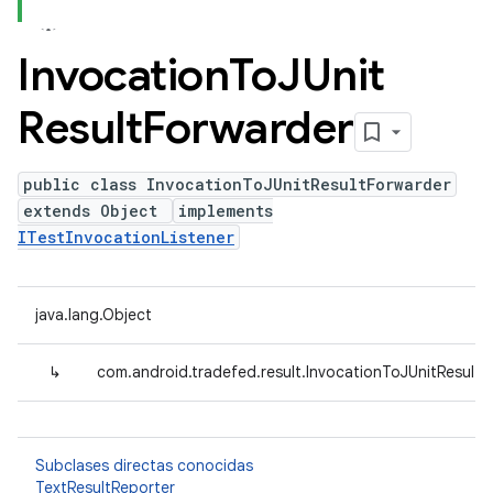
Invocation
To
JUnit
Result
Forwarder
public class InvocationToJUnitResultForwarder
extends Object
implements
ITestInvocationListener
java.lang.Object
↳
com.android.tradefed.result.InvocationToJUnitResultF
Subclases directas conocidas
TextResultReporter