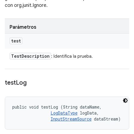
con org.junit.Ignore.
Parámetros
test
Test
Description
: Identifica la prueba.
test
Log
public void testLog (String dataName, 

LogDataType
 logData, 

InputStreamSource
 dataStream)