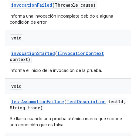
invocation
Failed
(Throwable cause)
Informa una invocación incompleta debido a alguna
condición de error.
void
invocation
Started
(
IInvocation
Context
context)
Informa el inicio de la invocación de la prueba.
void
test
Assumption
Failure
(
Test
Description
test
Id
,
String trace)
Se llama cuando una prueba atómica marca que supone
una condición que es falsa