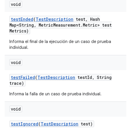
void
test
Ended
(
Test
Description
test
,
Hash
Map<String
,
Metric
Measurement
.
Metric> test
Metrics)
Informa el final de la ejecución de un caso de prueba
individual.
void
test
Failed
(
Test
Description
test
Id
,
String
trace)
Informa la falla de un caso de prueba individual.
void
test
Ignored
(
Test
Description
test)