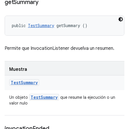
get
Summary
public 
TestSummary
 getSummary ()
Permite que InvocationListener devuelva un resumen.
Muestra
Test
Summary
Test
Summary
Un objeto
que resume la ejecución o un
valor nulo
invocation
Ended