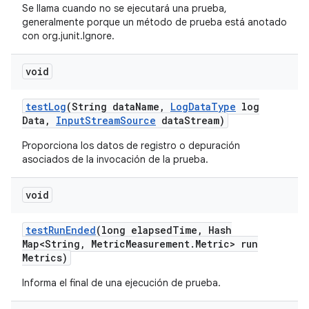
Se llama cuando no se ejecutará una prueba,
generalmente porque un método de prueba está anotado
con org.junit.Ignore.
void
test
Log
(String data
Name
,
Log
Data
Type
log
Data
,
Input
Stream
Source
data
Stream)
Proporciona los datos de registro o depuración
asociados de la invocación de la prueba.
void
test
Run
Ended
(long elapsed
Time
,
Hash
Map<String
,
Metric
Measurement
.
Metric> run
Metrics)
Informa el final de una ejecución de prueba.