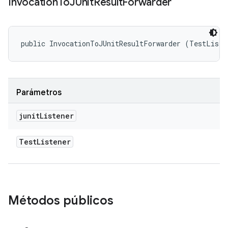
Invocation
To
JUnit
Result
Forwarder
public InvocationToJUnitResultForwarder (TestListe
Parámetros
junit
Listener
Test
Listener
Métodos públicos