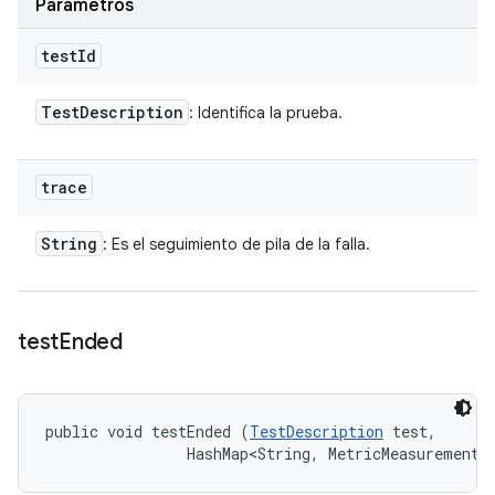
Parámetros
test
Id
Test
Description
: Identifica la prueba.
trace
String
: Es el seguimiento de pila de la falla.
test
Ended
public void testEnded (
TestDescription
 test, 

                HashMap<String, MetricMeasurement.