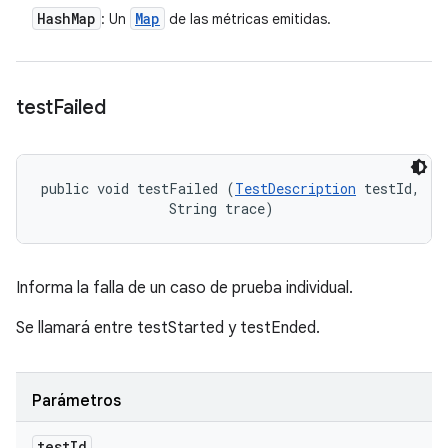
Hash
Map
Map
: Un
de las métricas emitidas.
test
Failed
public void testFailed (
TestDescription
 testId, 

                String trace)
Informa la falla de un caso de prueba individual.
Se llamará entre testStarted y testEnded.
Parámetros
test
Id