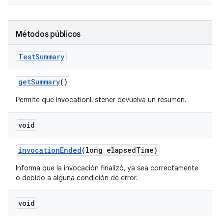
Métodos públicos
Test
Summary
get
Summary
()
Permite que InvocationListener devuelva un resumen.
void
invocation
Ended
(long elapsed
Time)
Informa que la invocación finalizó, ya sea correctamente
o debido a alguna condición de error.
void