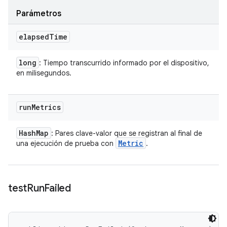
Parámetros
elapsed
Time
long
: Tiempo transcurrido informado por el dispositivo,
en milisegundos.
run
Metrics
Hash
Map
: Pares clave-valor que se registran al final de
Metric
una ejecución de prueba con
.
test
Run
Failed