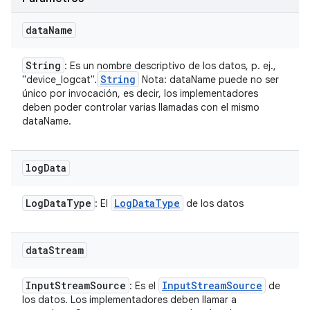
data
Name
String
: Es un nombre descriptivo de los datos, p. ej.,
String
"device_logcat".
Nota: dataName puede no ser
único por invocación, es decir, los implementadores
deben poder controlar varias llamadas con el mismo
dataName.
log
Data
Log
Data
Type
Log
Data
Type
: El
de los datos
data
Stream
Input
Stream
Source
Input
Stream
Source
: Es el
de
los datos. Los implementadores deben llamar a