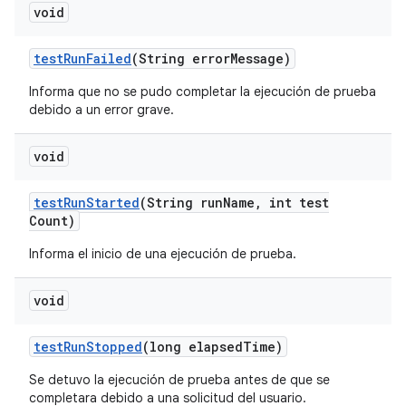
void
test
Run
Failed
(String error
Message)
Informa que no se pudo completar la ejecución de prueba
debido a un error grave.
void
test
Run
Started
(String run
Name
,
int test
Count)
Informa el inicio de una ejecución de prueba.
void
test
Run
Stopped
(long elapsed
Time)
Se detuvo la ejecución de prueba antes de que se
completara debido a una solicitud del usuario.