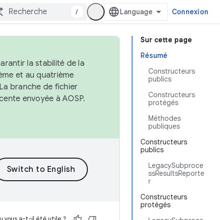
/
Connexion
Sur cette page
Résumé
antir la stabilité de la
Constructeurs
ème et au quatrième
publics
 La branche de fichier
Constructeurs
récente envoyée à AOSP.
protégés
Méthodes
publiques
Constructeurs
publics
LegacySubproce
ssResultsReporte
r
Constructeurs
protégés
 vous a-t-il été utile ?