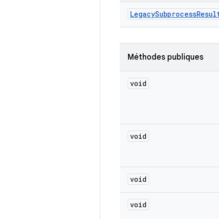
Legacy
Subprocess
Resul
Méthodes publiques
void
void
void
void