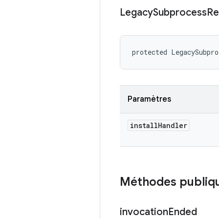
Legacy
Subprocess
Re
protected LegacySubpro
Paramètres
install
Handler
Méthodes publiq
invocation
Ended