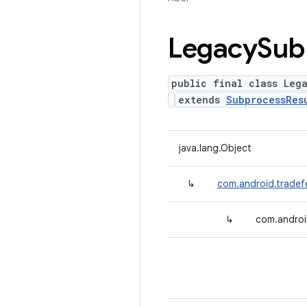
Legacy
Sub
public final class Leg
extends
SubprocessRes
java.lang.Object
↳
com.android.tradef
↳
com.androi