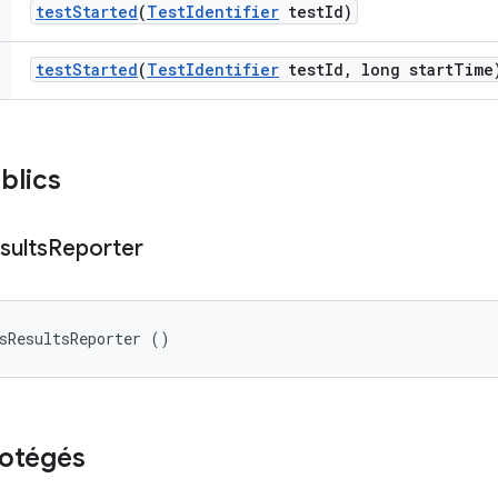
test
Started
(
Test
Identifier
test
Id)
test
Started
(
Test
Identifier
test
Id
,
long start
Time
blics
sults
Reporter
sResultsReporter ()
rotégés