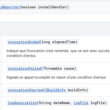
ts
Reporter
(boolean install
Handler)
invocation
Ended
(long elapsed
Time)
Indique que l'invocation s'est terminée, que ce soit avec succès
condition d'erreur.
invocation
Failed
(Throwable cause)
Signale un appel incomplet en raison d'une condition d'erreur.
invocation
Started
(
IBuild
Info
build
Info)
log
Association
(String data
Name
,
Log
File
log
File)