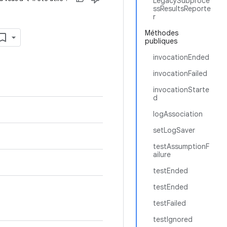
LegacySubproce
ssResultsReporte
r
Méthodes
publiques
invocationEnded
invocationFailed
invocationStarte
d
logAssociation
setLogSaver
testAssumptionF
ailure
testEnded
testEnded
testFailed
testIgnored