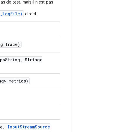
as de test, mais il n'est pas
,LogFile)
direct.
g trace)
p<String
,
String>
g> metrics)
e
,
Input
Stream
Source