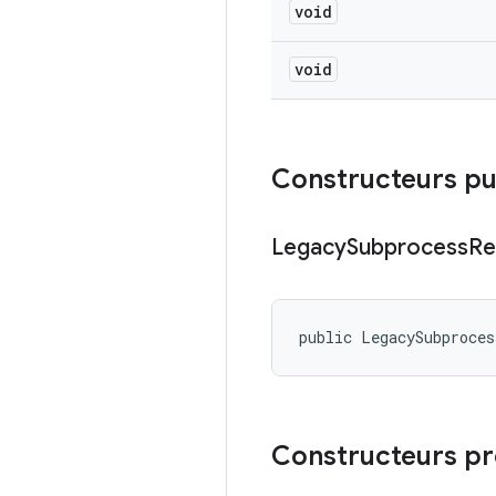
void
void
Constructeurs pu
Legacy
Subprocess
Re
public LegacySubproces
Constructeurs p