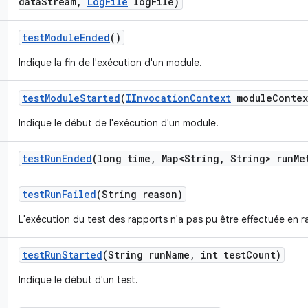
data
Stream
,
Log
File
log
File)
test
Module
Ended
()
Indique la fin de l'exécution d'un module.
test
Module
Started
(
IInvocation
Context
module
Contex
Indique le début de l'exécution d'un module.
test
Run
Ended
(long time
,
Map<String
,
String> run
Me
test
Run
Failed
(String reason)
L'exécution du test des rapports n'a pas pu être effectuée en ra
test
Run
Started
(String run
Name
,
int test
Count)
Indique le début d'un test.