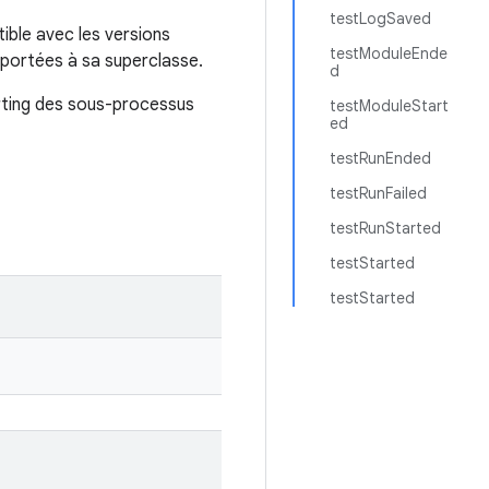
testLogSaved
ible avec les versions
testModuleEnde
pportées à sa superclasse.
d
orting des sous-processus
testModuleStart
ed
testRunEnded
testRunFailed
testRunStarted
testStarted
testStarted