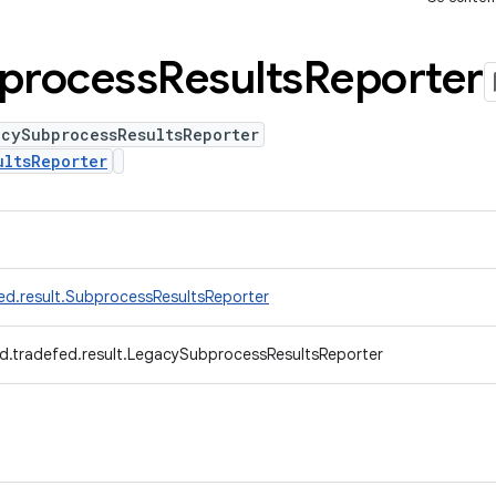
process
Results
Reporter
acySubprocessResultsReporter
ultsReporter
ed.result.SubprocessResultsReporter
d.tradefed.result.LegacySubprocessResultsReporter