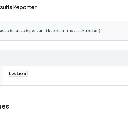
sults
Reporter
cessResultsReporter (boolean installHandler)
boolean
ues