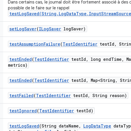
Dans certains cas, le journal doit être fortement associé à des c
possible de le faire sur le rappel
testLogSaved(String,LogDataType,InputStreamSource
set
Log
Saver
(
ILog
Saver
log
Saver)
test
Assumption
Failure
(
Test
Identifier
test
Id
,
Strin
test
Ended
(
Test
Identifier
test
Id
,
long end
Time
,
Ma
metrics)
test
Ended
(
Test
Identifier
test
Id
,
Map<String
,
Strin
test
Failed
(
Test
Identifier
test
Id
,
String reason)
test
Ignored
(
Test
Identifier
test
Id)
test
Log
Saved
(String data
Name
,
Log
Data
Type
data
Typ