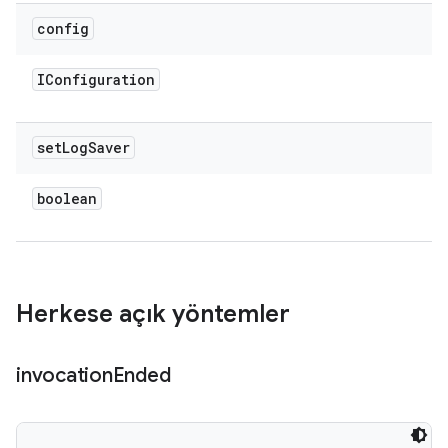
config
IConfiguration
set
Log
Saver
boolean
Herkese açık yöntemler
invocation
Ended