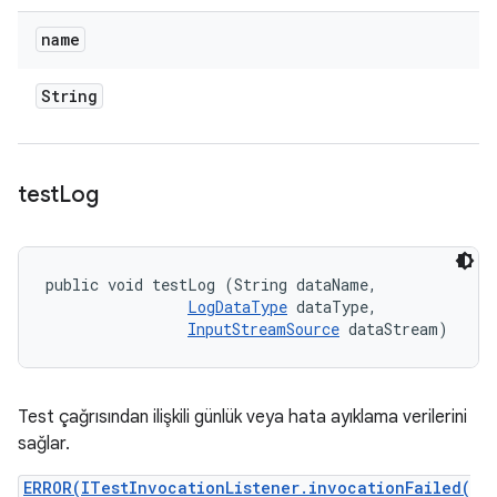
name
String
test
Log
public void testLog (String dataName, 

LogDataType
 dataType, 

InputStreamSource
 dataStream)
Test çağrısından ilişkili günlük veya hata ayıklama verilerini
sağlar.
ERROR(ITestInvocationListener.invocationFailed(