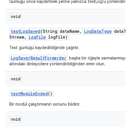
Günlüğü önce kaydetmek yerine yalnızca testLog'u yönlendirin.
void
test
Log
Saved
(String data
Name
,
Log
Data
Type
data
Ty
Stream
,
Log
File
log
File)
Test günlüğü kaydedildiğinde çağrılır.
LogSaverResultForwarder
başka bir öğeyle sarmalanmışsa
altındaki dinleyicilere yönlendirildiğinden emin olun.
void
test
Module
Ended
()
Bir modül çalıştırmanın sonunu bildirir.
void