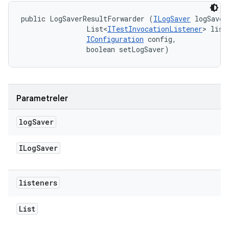
public LogSaverResultForwarder (
ILogSaver
 logSaver,
                List<
ITestInvocationListener
> liste
IConfiguration
 config, 

                boolean setLogSaver)
Parametreler
log
Saver
ILog
Saver
listeners
List