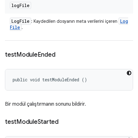
log
File
Log
File
Log
: Kaydedilen dosyanın meta verilerini içeren
File
.
test
Module
Ended
public void testModuleEnded ()
Bir modül çalıştırmanın sonunu bildirir.
test
Module
Started