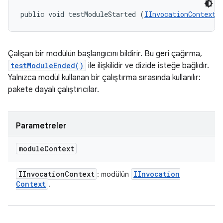
public void testModuleStarted (
IInvocationContext
 
Çalışan bir modülün başlangıcını bildirir. Bu geri çağırma,
testModuleEnded()
ile ilişkilidir ve dizide isteğe bağlıdır.
Yalnızca modül kullanan bir çalıştırma sırasında kullanılır:
pakete dayalı çalıştırıcılar.
Parametreler
module
Context
IInvocation
Context
IInvocation
: modülün
Context
.