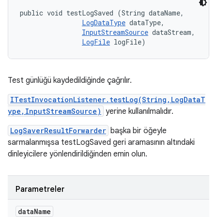
public void testLogSaved (String dataName, 

LogDataType
 dataType, 

InputStreamSource
 dataStream, 

LogFile
 logFile)
Test günlüğü kaydedildiğinde çağrılır.
ITestInvocationListener.testLog(String,LogDataT
ype,InputStreamSource)
yerine kullanılmalıdır.
LogSaverResultForwarder
başka bir öğeyle
sarmalanmışsa testLogSaved geri aramasının altındaki
dinleyicilere yönlendirildiğinden emin olun.
Parametreler
data
Name