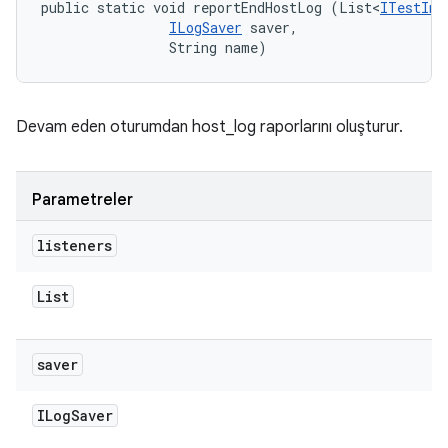
public static void reportEndHostLog (List<
ITestInv
ILogSaver
 saver, 

                String name)
Devam eden oturumdan host_log raporlarını oluşturur.
Parametreler
listeners
List
saver
ILog
Saver