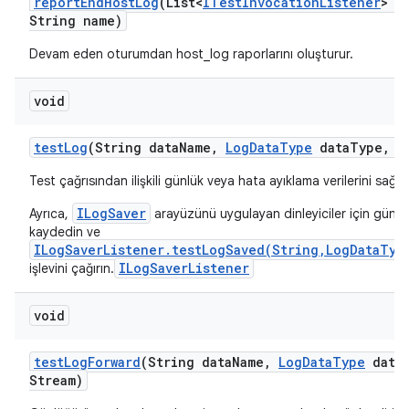
report
End
Host
Log
(List<
ITest
Invocation
Listener
> l
String name)
Devam eden oturumdan host_log raporlarını oluşturur.
void
test
Log
(String data
Name
,
Log
Data
Type
data
Type
,
I
Test çağrısından ilişkili günlük veya hata ayıklama verilerini sağlar
ILogSaver
Ayrıca,
arayüzünü uygulayan dinleyiciler için günl
kaydedin ve
ILogSaverListener.testLogSaved(String,LogDataTyp
ILogSaverListener
işlevini çağırın.
void
test
Log
Forward
(String data
Name
,
Log
Data
Type
data
Stream)