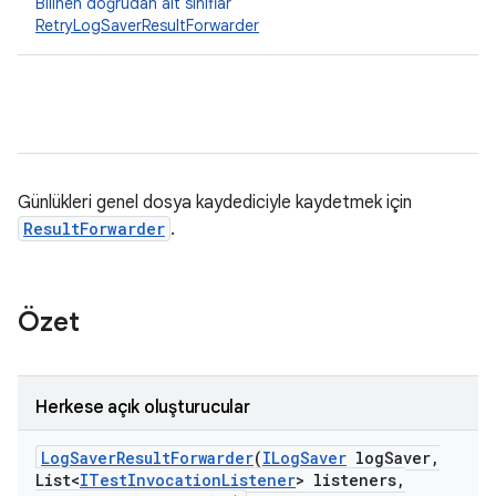
Bilinen doğrudan alt sınıflar
RetryLogSaverResultForwarder
Günlükleri genel dosya kaydediciyle kaydetmek için
ResultForwarder
.
Özet
Herkese açık oluşturucular
Log
Saver
Result
Forwarder
(
ILog
Saver
log
Saver
,
List<
ITest
Invocation
Listener
> listeners
,