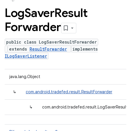
Log
Saver
Result
Forwarder
public class LogSaverResultForwarder
extends
ResultForwarder
implements
ILogSaverListener
java.lang.Object
↳
com.android.tradefed.result.ResultForwarder
↳
com.android.tradefed.result.LogSaverResultF