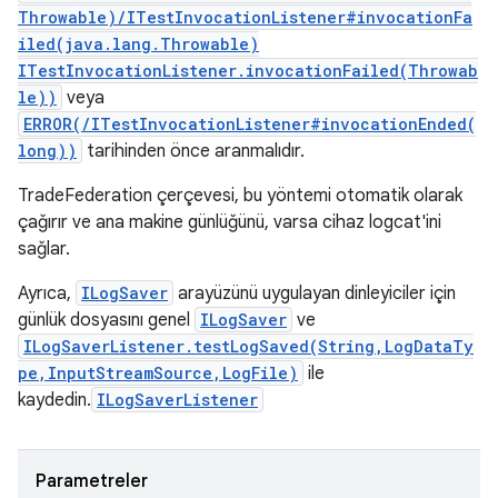
Throwable)/ITestInvocationListener#invocationFa
iled(java.lang.Throwable)
ITestInvocationListener.invocationFailed(Throwab
le))
veya
ERROR(/ITestInvocationListener#invocationEnded(
long))
tarihinden önce aranmalıdır.
TradeFederation çerçevesi, bu yöntemi otomatik olarak
çağırır ve ana makine günlüğünü, varsa cihaz logcat'ini
sağlar.
Ayrıca,
ILogSaver
arayüzünü uygulayan dinleyiciler için
günlük dosyasını genel
ILogSaver
ve
ILogSaverListener.testLogSaved(String,LogDataTy
pe,InputStreamSource,LogFile)
ile
kaydedin.
ILogSaverListener
Parametreler