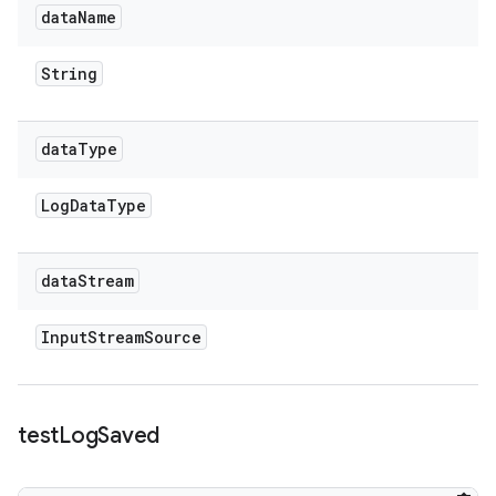
data
Name
String
data
Type
Log
Data
Type
data
Stream
Input
Stream
Source
test
Log
Saved