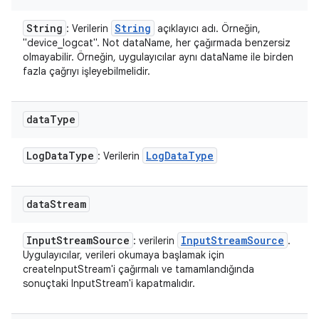
String
String
: Verilerin
açıklayıcı adı. Örneğin,
"device_logcat". Not dataName, her çağırmada benzersiz
olmayabilir. Örneğin, uygulayıcılar aynı dataName ile birden
fazla çağrıyı işleyebilmelidir.
data
Type
Log
Data
Type
Log
Data
Type
: Verilerin
data
Stream
Input
Stream
Source
Input
Stream
Source
: verilerin
.
Uygulayıcılar, verileri okumaya başlamak için
createInputStream'i çağırmalı ve tamamlandığında
sonuçtaki InputStream'i kapatmalıdır.