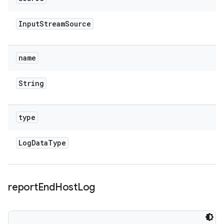
Input
Stream
Source
name
String
type
Log
Data
Type
report
End
Host
Log