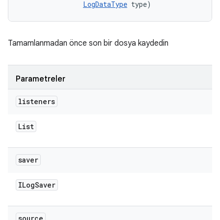
LogDataType
 type)
Tamamlanmadan önce son bir dosya kaydedin
Parametreler
listeners
List
saver
ILog
Saver
source