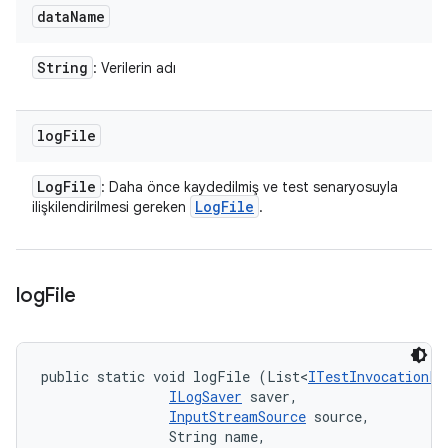
data
Name
String
: Verilerin adı
log
File
Log
File
: Daha önce kaydedilmiş ve test senaryosuyla
Log
File
ilişkilendirilmesi gereken
.
log
File
public static void logFile (List<
ITestInvocationLi
ILogSaver
 saver, 

InputStreamSource
 source, 

                String name, 
