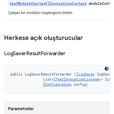
test
Module
Started
(
IInvocation
Context
module
Conte
Çalışan bir modülün başlangıcını bildirir.
Herkese açık oluşturucular
Log
Saver
Result
Forwarder
public LogSaverResultForwarder (
ILogSaver
 logSaver,
                List<
ITestInvocationListener
> liste
IConfiguration
 config)
Parametreler