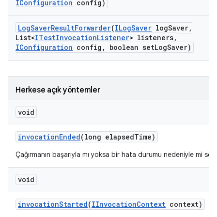
IConfiguration
config)
Log
Saver
Result
Forwarder
(
ILog
Saver
log
Saver
,
List<
ITest
Invocation
Listener
> listeners
,
IConfiguration
config
,
boolean set
Log
Saver)
Herkese açık yöntemler
void
invocation
Ended
(long elapsed
Time)
Çağırmanın başarıyla mı yoksa bir hata durumu nedeniyle mi sonland
void
invocation
Started
(
IInvocation
Context
context)