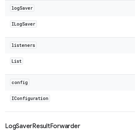
log
Saver
ILog
Saver
listeners
List
config
IConfiguration
Log
Saver
Result
Forwarder