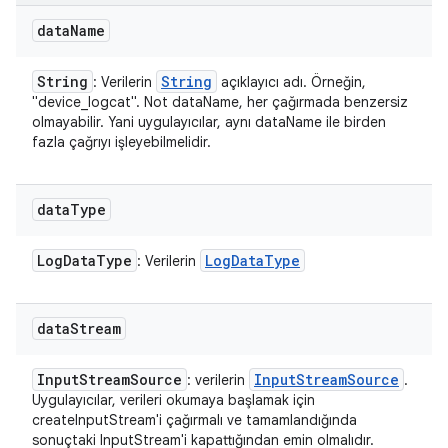
data
Name
String
String
: Verilerin
açıklayıcı adı. Örneğin,
"device_logcat". Not dataName, her çağırmada benzersiz
olmayabilir. Yani uygulayıcılar, aynı dataName ile birden
fazla çağrıyı işleyebilmelidir.
data
Type
Log
Data
Type
Log
Data
Type
: Verilerin
data
Stream
Input
Stream
Source
Input
Stream
Source
: verilerin
.
Uygulayıcılar, verileri okumaya başlamak için
createInputStream'i çağırmalı ve tamamlandığında
sonuçtaki InputStream'i kapattığından emin olmalıdır.