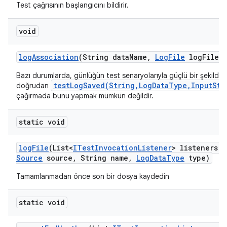
Test çağrısının başlangıcını bildirir.
void
log
Association
(String data
Name
,
Log
File
log
File)
Bazı durumlarda, günlüğün test senaryolarıyla güçlü bir şekilde il
testLogSaved(String,LogDataType,InputStr
doğrudan
çağırmada bunu yapmak mümkün değildir.
static void
log
File
(List<
ITest
Invocation
Listener
> listeners
,
Source
source
,
String name
,
Log
Data
Type
type)
Tamamlanmadan önce son bir dosya kaydedin
static void