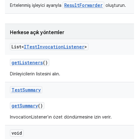
ResultForwarder
Ertelenmiş işleyici ayarıyla
oluşturun.
Herkese açık yöntemler
List<
ITest
Invocation
Listener
>
get
Listeners
()
Dinleyicilerin listesini alın.
Test
Summary
get
Summary
()
InvocationListener'ın özet döndürmesine izin verir.
void