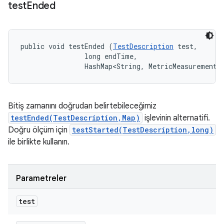
test
Ended
public void testEnded (
TestDescription
 test, 

                long endTime, 

                HashMap<String, MetricMeasurement.
Bitiş zamanını doğrudan belirtebileceğimiz
testEnded(TestDescription,Map)
işlevinin alternatifi.
Doğru ölçüm için
testStarted(TestDescription,long)
ile birlikte kullanın.
Parametreler
test