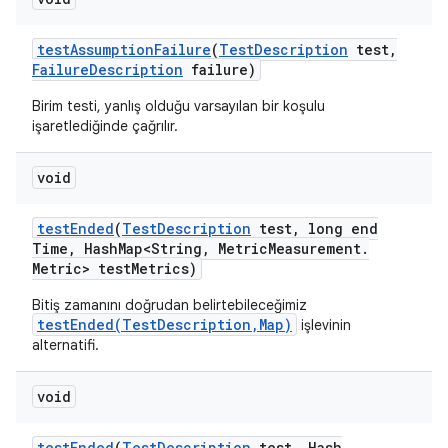
test
Assumption
Failure
(
Test
Description
test
,
Failure
Description
failure)
Birim testi, yanlış olduğu varsayılan bir koşulu
işaretlediğinde çağrılır.
void
test
Ended
(
Test
Description
test
,
long end
Time
,
Hash
Map<String
,
Metric
Measurement
.
Metric> test
Metrics)
Bitiş zamanını doğrudan belirtebileceğimiz
testEnded(TestDescription,Map)
işlevinin
alternatifi.
void
test
Ended
(
Test
Description
test
,
Hash