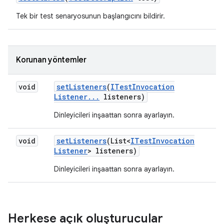
Tek bir test senaryosunun başlangıcını bildirir.
Korunan yöntemler
void
set
Listeners
(
ITest
Invocation
Listener
.
.
.
listeners)
Dinleyicileri inşaattan sonra ayarlayın.
void
set
Listeners
(List<
ITest
Invocation
Listener
> listeners)
Dinleyicileri inşaattan sonra ayarlayın.
Herkese açık oluşturucular