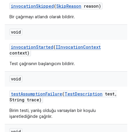
invocation
Skipped
(
Skip
Reason
reason)
Bir çağırmayı atlandı olarak bildirir.
void
invocation
Started
(
IInvocation
Context
context)
Test çağrısının başlangıcını bildirir.
void
test
Assumption
Failure
(
Test
Description
test
,
String trace)
Birim testi, yanlış olduğu varsayılan bir koşulu
işaretlediğinde çağrılır.
void