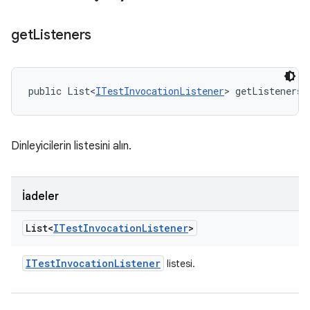
get
Listeners
public List<
ITestInvocationListener
> getListeners 
Dinleyicilerin listesini alın.
İadeler
List<
ITest
Invocation
Listener
>
ITest
Invocation
Listener
listesi.