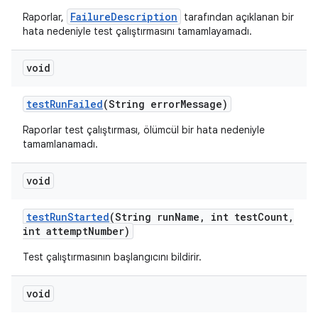
FailureDescription
Raporlar,
tarafından açıklanan bir
hata nedeniyle test çalıştırmasını tamamlayamadı.
void
test
Run
Failed
(String error
Message)
Raporlar test çalıştırması, ölümcül bir hata nedeniyle
tamamlanamadı.
void
test
Run
Started
(String run
Name
,
int test
Count
,
int attempt
Number)
Test çalıştırmasının başlangıcını bildirir.
void