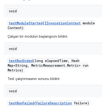
void
test
Module
Started
(
IInvocation
Context
module
Context)
Çalışan bir modülün başlangıcını bildirir.
void
test
Run
Ended
(long elapsed
Time
,
Hash
Map<String
,
Metric
Measurement
.
Metric> run
Metrics)
Test çalıştırmasının sonunu bildirir.
void
test
Run
Failed
(
Failure
Description
failure)