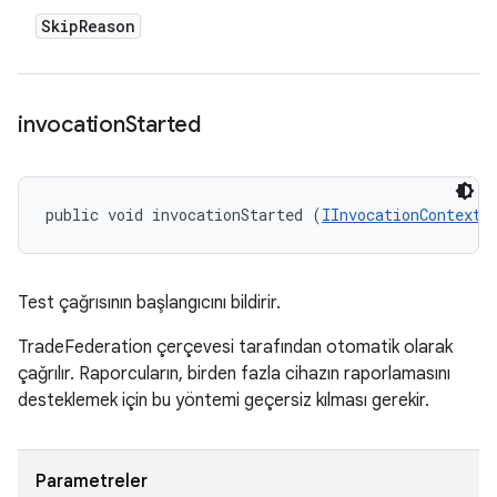
Skip
Reason
invocation
Started
public void invocationStarted (
IInvocationContext
 
Test çağrısının başlangıcını bildirir.
TradeFederation çerçevesi tarafından otomatik olarak
çağrılır. Raporcuların, birden fazla cihazın raporlamasını
desteklemek için bu yöntemi geçersiz kılması gerekir.
Parametreler