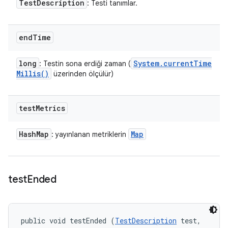
Test
Description
: Testi tanımlar.
end
Time
long
System
.
current
Time
: Testin sona erdiği zaman (
Millis(
)
üzerinden ölçülür)
test
Metrics
Hash
Map
Map
: yayınlanan metriklerin
test
Ended
public void testEnded (
TestDescription
 test, 
