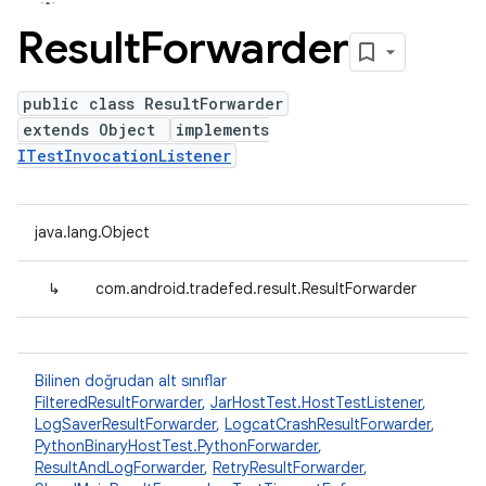
Result
Forwarder
public class ResultForwarder
extends Object
implements
ITestInvocationListener
java.lang.Object
↳
com.android.tradefed.result.ResultForwarder
Bilinen doğrudan alt sınıflar
FilteredResultForwarder
,
JarHostTest.HostTestListener
,
LogSaverResultForwarder
,
LogcatCrashResultForwarder
,
PythonBinaryHostTest.PythonForwarder
,
ResultAndLogForwarder
,
RetryResultForwarder
,