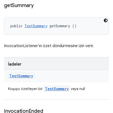
get
Summary
public 
TestSummary
 getSummary ()
InvocationListener'ın özet döndürmesine izin verir.
İadeler
Test
Summary
Test
Summary
Koşuyu özetleyen bir
veya null
invocation
Ended