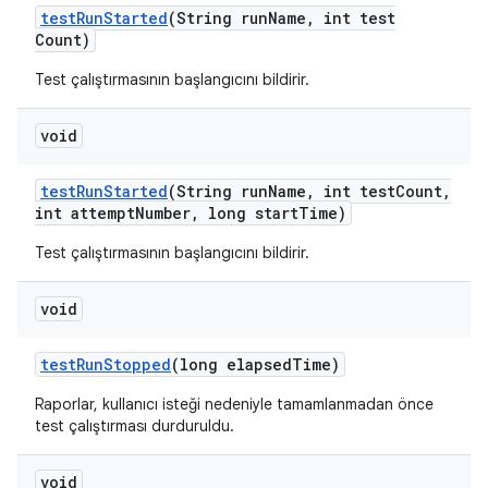
test
Run
Started
(String run
Name
,
int test
Count)
Test çalıştırmasının başlangıcını bildirir.
void
test
Run
Started
(String run
Name
,
int test
Count
,
int attempt
Number
,
long start
Time)
Test çalıştırmasının başlangıcını bildirir.
void
test
Run
Stopped
(long elapsed
Time)
Raporlar, kullanıcı isteği nedeniyle tamamlanmadan önce
test çalıştırması durduruldu.
void