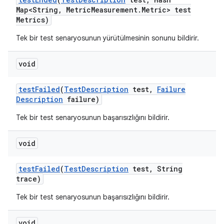
Map<String
,
Metric
Measurement
.
Metric> test
Metrics)
Tek bir test senaryosunun yürütülmesinin sonunu bildirir.
void
test
Failed
(
Test
Description
test
,
Failure
Description
failure)
Tek bir test senaryosunun başarısızlığını bildirir.
void
test
Failed
(
Test
Description
test
,
String
trace)
Tek bir test senaryosunun başarısızlığını bildirir.
void