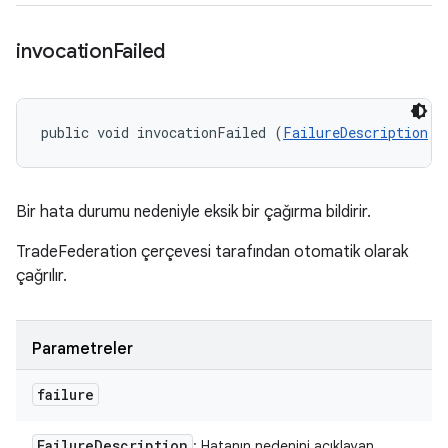
invocation
Failed
public void invocationFailed (
FailureDescription
 f
Bir hata durumu nedeniyle eksik bir çağırma bildirir.
TradeFederation çerçevesi tarafından otomatik olarak
çağrılır.
Parametreler
failure
Failure
Description
: Hatanın nedenini açıklayan