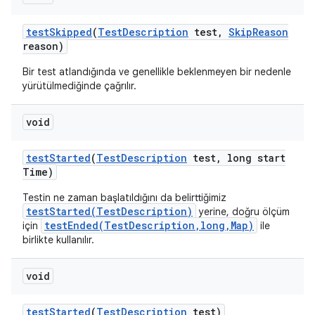
test
Skipped
(
Test
Description
test
,
Skip
Reason
reason)
Bir test atlandığında ve genellikle beklenmeyen bir nedenle
yürütülmediğinde çağrılır.
void
test
Started
(
Test
Description
test
,
long start
Time)
Testin ne zaman başlatıldığını da belirttiğimiz
testStarted(TestDescription)
yerine, doğru ölçüm
testEnded(TestDescription,long,Map)
için
ile
birlikte kullanılır.
void
test
Started
(
Test
Description
test)