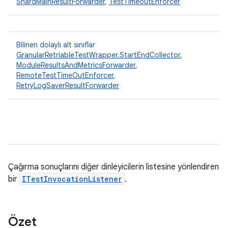
ShardMainResultForwarder
,
TestTimeoutEnforcer
Bilinen dolaylı alt sınıflar
GranularRetriableTestWrapper.StartEndCollector
,
ModuleResultsAndMetricsForwarder
,
RemoteTestTimeOutEnforcer
,
RetryLogSaverResultForwarder
Çağırma sonuçlarını diğer dinleyicilerin listesine yönlendiren
bir
ITestInvocationListener
.
Özet