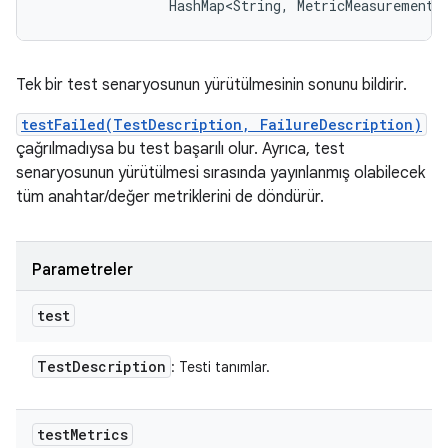
                HashMap<String, MetricMeasurement.
Tek bir test senaryosunun yürütülmesinin sonunu bildirir.
testFailed(TestDescription, FailureDescription)
çağrılmadıysa bu test başarılı olur. Ayrıca, test
senaryosunun yürütülmesi sırasında yayınlanmış olabilecek
tüm anahtar/değer metriklerini de döndürür.
Parametreler
test
Test
Description
: Testi tanımlar.
test
Metrics