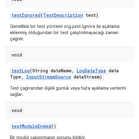
test
Ignored
(
Test
Description
test)
Genellikle bir test yöntemi org.junit.Ignore ile açıklama
eklenmiş olduğundan bir test çalıştırılmayacağı zaman
çağrılır.
void
test
Log
(String data
Name
,
Log
Data
Type
data
Type
,
Input
Stream
Source
data
Stream)
Test çağrısından ilişkili günlük veya hata ayıklama verilerini
sağlar.
void
test
Module
Ended
()
Bir modül çalıştırmanın sonunu bildirir.