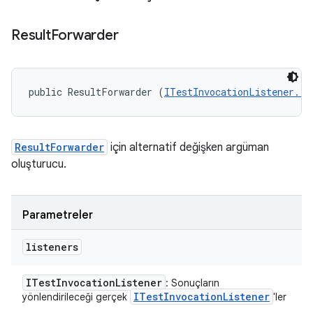
Result
Forwarder
public ResultForwarder (
ITestInvocationListener...
ResultForwarder
için alternatif değişken argüman
oluşturucu.
Parametreler
listeners
ITest
Invocation
Listener
: Sonuçların
ITest
Invocation
Listener
yönlendirileceği gerçek
'ler