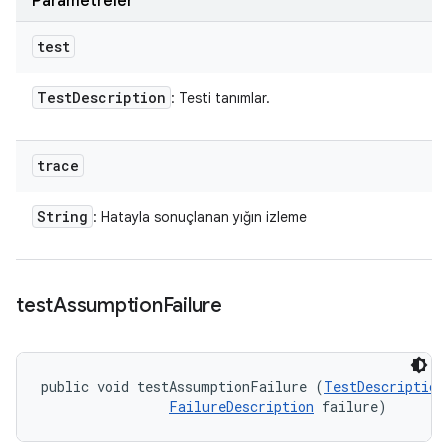
Parametreler
test
Test
Description
: Testi tanımlar.
trace
String
: Hatayla sonuçlanan yığın izleme
test
Assumption
Failure
public void testAssumptionFailure (
TestDescription
FailureDescription
 failure)