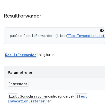
Result
Forwarder
public ResultForwarder (List<
ITestInvocationListen
ResultForwarder
oluşturun.
Parametreler
listeners
List
ITest
: Sonuçların yönlendirileceği gerçek
Invocation
Listener
'ler