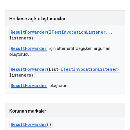
Herkese açık oluşturucular
Result
Forwarder
(
ITest
Invocation
Listener
.
.
.
listeners)
ResultForwarder
için alternatif değişken argüman
oluşturucu.
Result
Forwarder
(List<
ITest
Invocation
Listener
>
listeners)
ResultForwarder
oluşturun.
Korunan markalar
Result
Forwarder
()