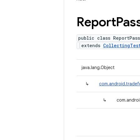
Report
Pas
public class ReportPas
extends
CollectingTes
java.lang.Object
↳
com.android.tradefe
↳
com.androi