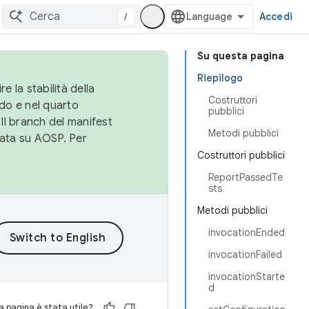
/
Accedi
Su questa pagina
Riepilogo
e la stabilità della
Costruttori
do e nel quarto
pubblici
 Il branch del manifest
Metodi pubblici
cata su AOSP. Per
Costruttori pubblici
ReportPassedTe
sts
Metodi pubblici
invocationEnded
invocationFailed
invocationStarte
d
 pagina è stata utile?