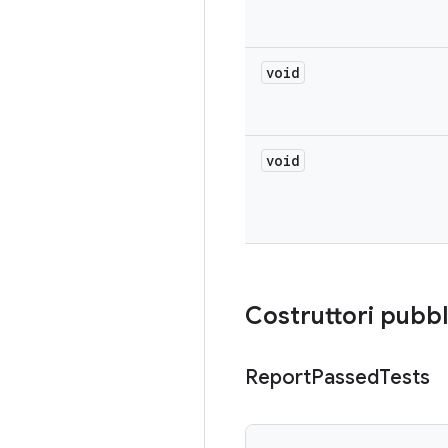
void
void
Costruttori pubbl
Report
Passed
Tests