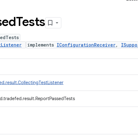
sed
Tests
sedTests
tListener
implements
IConfigurationReceiver
,
ISuppo
d.result.CollectingTestListener
d.tradefed.result.ReportPassedTests