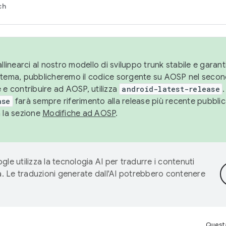
ch
llinearci al nostro modello di sviluppo trunk stabile e garantir
istema, pubblicheremo il codice sorgente su AOSP nel secon
 e contribuire ad AOSP, utilizza
android-latest-release
.
ase
farà sempre riferimento alla release più recente pubbli
a la sezione
Modifiche ad AOSP
.
gle utilizza la tecnologia AI per tradurre i contenuti
ta. Le traduzioni generate dall'AI potrebbero contenere
Questa