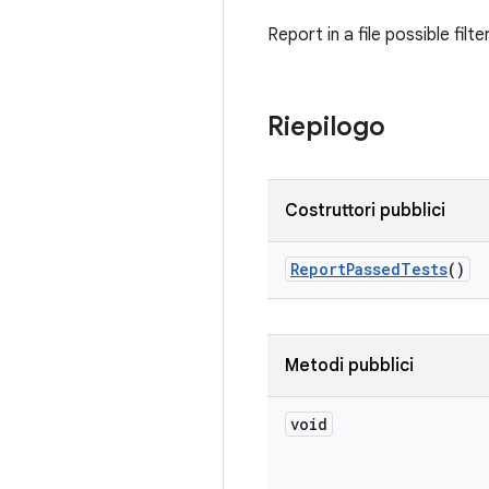
Report in a file possible fil
Riepilogo
Costruttori pubblici
Report
Passed
Tests
()
Metodi pubblici
void