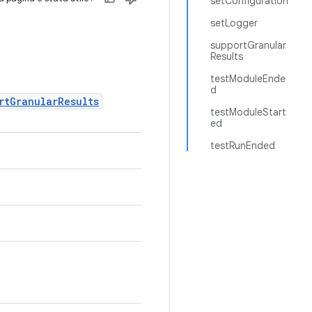
setConfiguration
setLogger
supportGranular
Results
testModuleEnde
d
rtGranularResults
testModuleStart
ed
testRunEnded