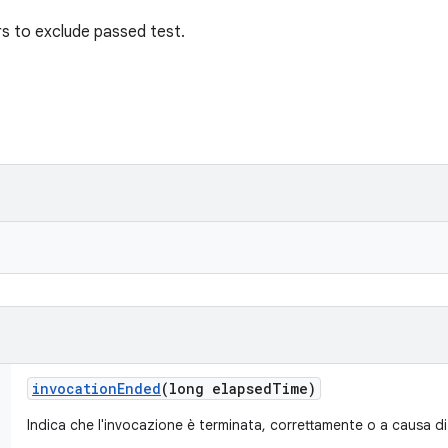
ters to exclude passed test.
invocation
Ended
(long elapsed
Time)
Indica che l'invocazione è terminata, correttamente o a causa di