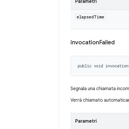
Parametri
elapsed
Time
invocation
Failed
public void invocation
Segnala una chiamata incomp
Verrà chiamato automatica
Parametri