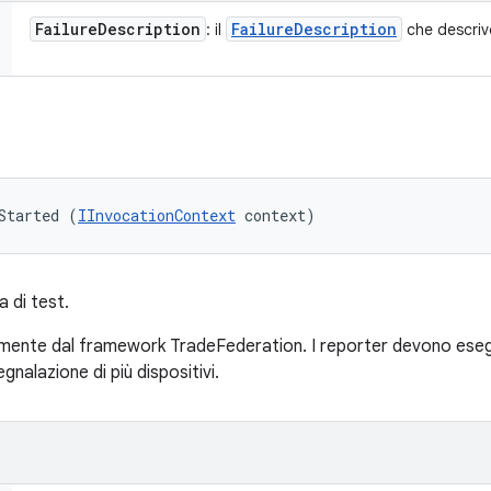
Failure
Description
Failure
Description
: il
che descrive
Started (
IInvocationContext
 context)
a di test.
ente dal framework TradeFederation. I reporter devono esegui
nalazione di più dispositivi.