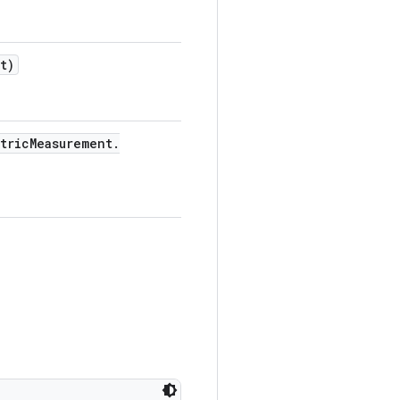
t)
tric
Measurement
.