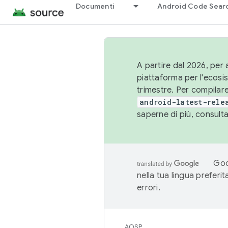
Documenti
Android Code Sear
A partire dal 2026, per a
piattaforma per l'ecos
trimestre. Per compilare
android-latest-rele
saperne di più, consult
Goo
nella tua lingua preferi
errori.
AOSP