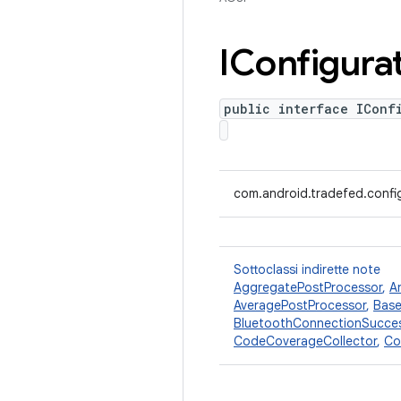
IConfigura
public interface IConf
com.android.tradefed.config
Sottoclassi indirette note
AggregatePostProcessor
,
A
AveragePostProcessor
,
Base
BluetoothConnectionSucce
CodeCoverageCollector
,
Co