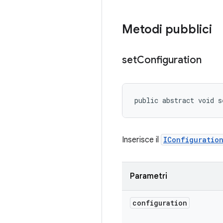
Metodi pubblici
set
Configuration
public abstract void s
Inserisce il
IConfiguratio
Parametri
configuration