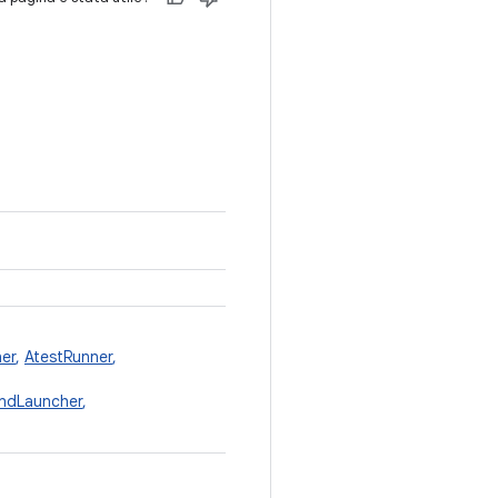
er
,
AtestRunner
,
ndLauncher
,