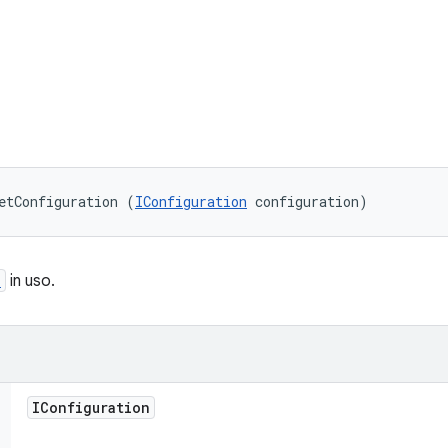
etConfiguration (
IConfiguration
 configuration)
n
in uso.
IConfiguration