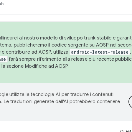
ch
llinearci al nostro modello di sviluppo trunk stabile e garantir
istema, pubblicheremo il codice sorgente su AOSP nel secon
 e contribuire ad AOSP, utilizza
android-latest-release
.
ase
farà sempre riferimento alla release più recente pubbli
a la sezione
Modifiche ad AOSP
.
gle utilizza la tecnologia AI per tradurre i contenuti
ta. Le traduzioni generate dall'AI potrebbero contenere
Questa