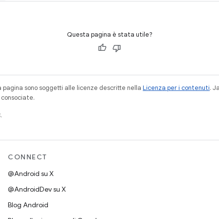
Questa pagina è stata utile?
a pagina sono soggetti alle licenze descritte nella
Licenza per i contenuti
. 
à consociate.
.
CONNECT
@Android su X
@AndroidDev su X
Blog Android