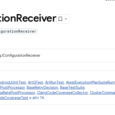
tion
Receiver
igurationReceiver
.IConfigurationReceiver
ndroidJUnitTest
,
ArtGTest
,
ArtRunTest
,
AtestExecutionPlanSuiteRunn
PostProcessor
,
BaseRetryDecision
,
BaseTestSuite
,
ssRatePostProcessor
,
ClangCodeCoverageCollector
,
ClusterComma
deCoverageTest
e altri 74.