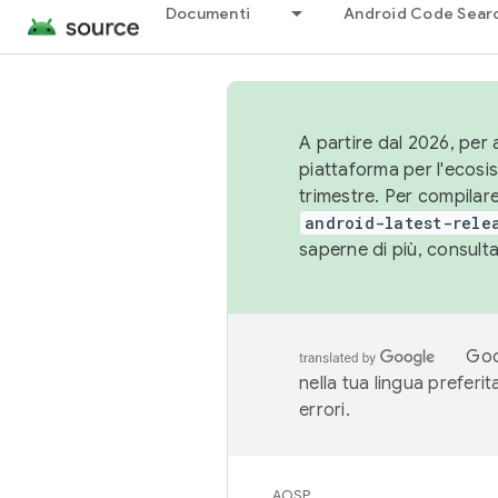
Documenti
Android Code Sear
A partire dal 2026, per a
piattaforma per l'ecos
trimestre. Per compilare
android-latest-rele
saperne di più, consult
Goo
nella tua lingua preferi
errori.
AOSP