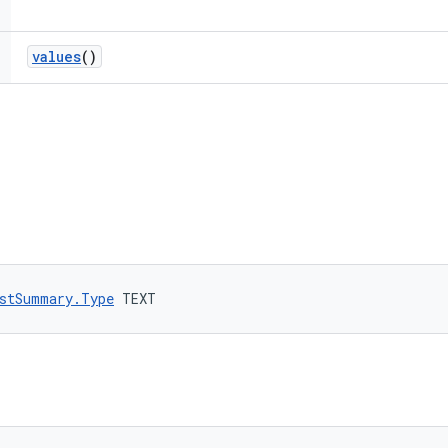
values
()
stSummary.Type
 TEXT