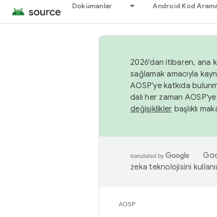
Dokümanlar
Android Kod Arama
2026'dan itibaren, ana k
sağlamak amacıyla kayn
AOSP'ye katkıda bulunm
dalı her zaman AOSP'ye 
değişiklikler
başlıklı maka
Goog
zeka teknolojisini kullanı
AOSP