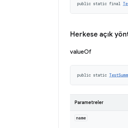
public static final 
Te
Herkese açık yön
value
Of
public static 
TestSumm
Parametreler
name