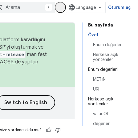
/
Oturum aç
Bu sayfada
Özet
latform kararlılığını
Enum değerleri
SP'yi oluşturmak ve
t-release
manifest
Herkese açık
yöntemler
n
AOSP'de yapılan
Enum değerleri
METİN
URI
Herkese açık
yöntemler
valueOf
değerler
 size yardımcı oldu mu?