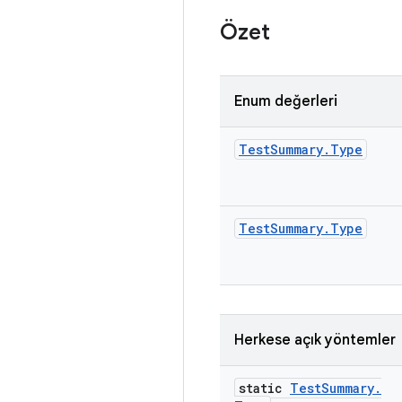
Özet
Enum değerleri
Test
Summary
.
Type
Test
Summary
.
Type
Herkese açık yöntemler
static
Test
Summary
.