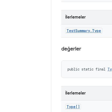
İlerlemeler
Test
Summary
.
Type
değerler
public static final 
Ty
İlerlemeler
Type[]