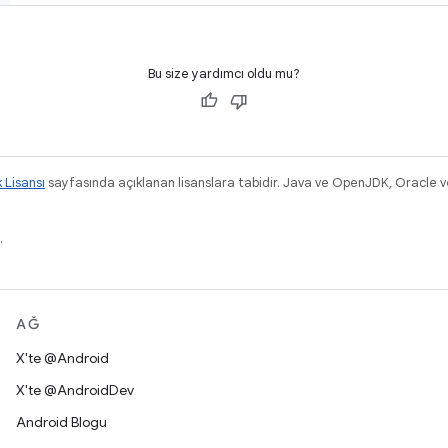
Bu size yardımcı oldu mu?
k Lisansı
sayfasında açıklanan lisanslara tabidir. Java ve OpenJDK, Oracle ve/v
.
AĞ
X'te @Android
X'te @AndroidDev
Android Blogu