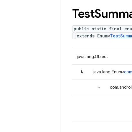
Test
Summa
public static final en
extends Enum<
TestSumm
java.lang.Object
↳
java.lang.Enum<
com
↳
com.androi