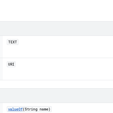
TEXT
URI
value
Of
(String name)