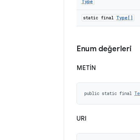
Type
static final
Type[]
Enum değerleri
METİN
public static final 
Te
URI