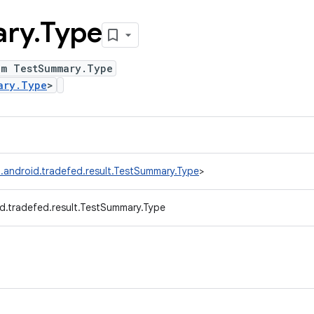
ry
.
Type
um TestSummary.Type
ary.Type
>
.android.tradefed.result.TestSummary.Type
>
d.tradefed.result.TestSummary.Type