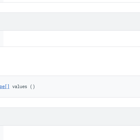
pe[]
 values ()