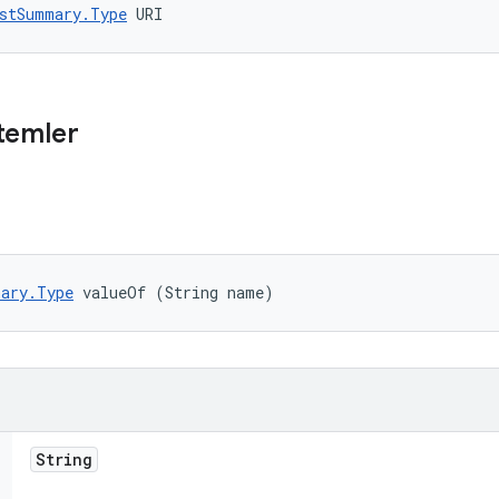
stSummary.Type
 URI
temler
ary.Type
 valueOf (String name)
String