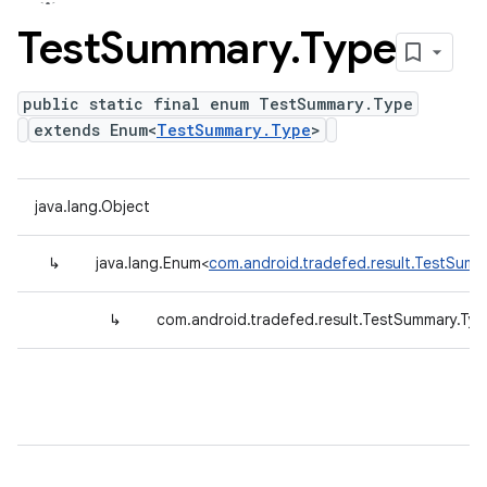
Test
Summary
.
Type
public static final enum TestSummary.Type
extends Enum<
TestSummary.Type
>
java.lang.Object
↳
java.lang.Enum<
com.android.tradefed.result.TestSumm
↳
com.android.tradefed.result.TestSummary.Typ