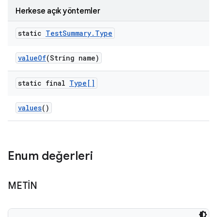
Herkese açık yöntemler
static
Test
Summary
.
Type
value
Of
(String name)
static final
Type[]
values
()
Enum değerleri
METİN