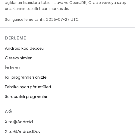
açıklanan lisanslara tabidir. Java ve OpenJDK, Oracle ve/veya satış
ortaklarının tescilli ticari markasıdır.
Son güncelleme tarihi: 2025-07-27 UTC.
DERLEME
Android kod deposu
Gereksinimler
İndirme
İkili programları önizle
Fabrika ayarı görüntüleri
Sürücü ikili programları
AĞ
X'te @Android
X'te @AndroidDev