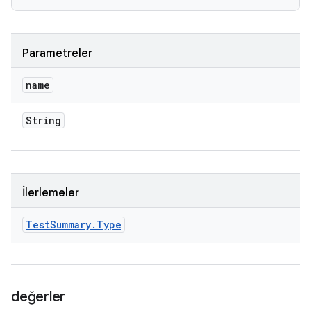
Parametreler
name
String
İlerlemeler
Test
Summary
.
Type
değerler