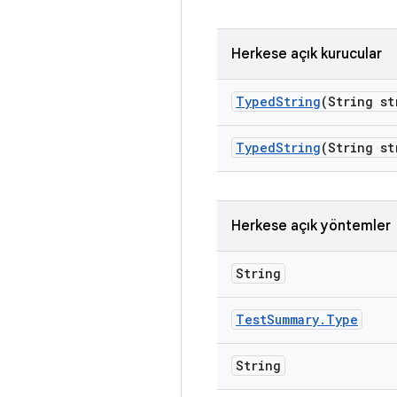
Herkese açık kurucular
Typed
String
(String st
Typed
String
(String st
Herkese açık yöntemler
String
Test
Summary
.
Type
String