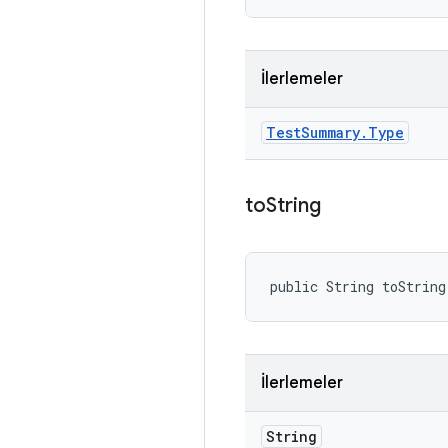
İlerlemeler
Test
Summary
.
Type
to
String
public String toString
İlerlemeler
String