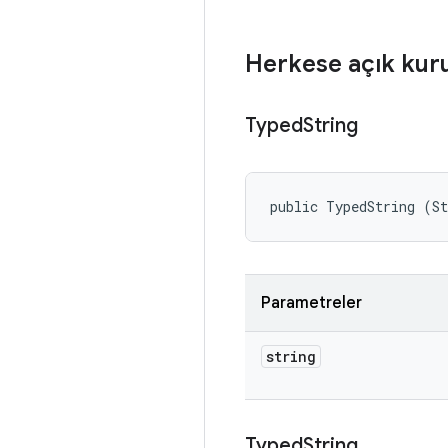
Herkese açık kur
Typed
String
public TypedString (St
Parametreler
string
Typed
String