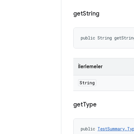
get
String
public String getStrin
İlerlemeler
String
get
Type
public 
TestSummary.Ty