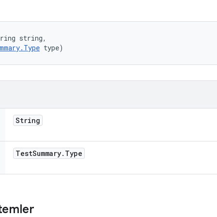
ring string, 

mmary.Type
 type)
String
Test
Summary
.
Type
temler