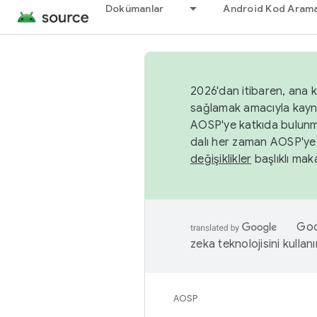
Dokümanlar
Android Kod Arama
2026'dan itibaren, ana k
sağlamak amacıyla kayn
AOSP'ye katkıda bulunm
dalı her zaman AOSP'ye 
değişiklikler
başlıklı maka
Goog
zeka teknolojisini kullanı
AOSP