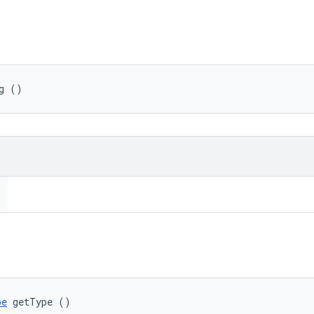
g ()
pe
 getType ()