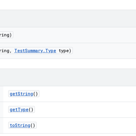
ring)
ring
,
Test
Summary
.
Type
type)
get
String
()
get
Type
()
to
String
()