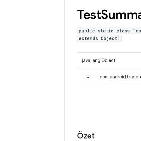
Test
Summa
public static class Te
extends Object
java.lang.Object
↳
com.android.tradef
Özet