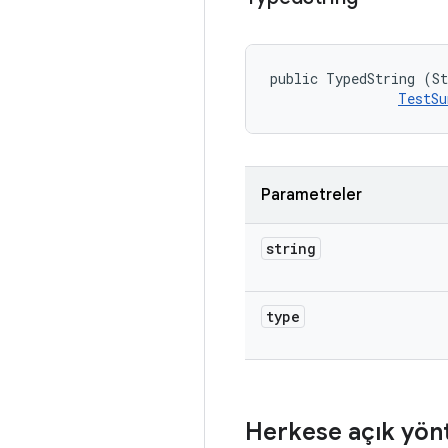
public TypedString (St
TestSu
Parametreler
string
type
Herkese açık yön