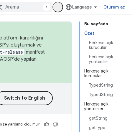
/
Oturum aç
Bu sayfada
Özet
latform kararlılığını
Herkese açık
SP'yi oluşturmak ve
kurucular
t-release
manifest
Herkese açık
n
AOSP'de yapılan
yöntemler
Herkese açık
kurucular
TypedString
TypedString
Herkese açık
yöntemler
getString
 size yardımcı oldu mu?
getType