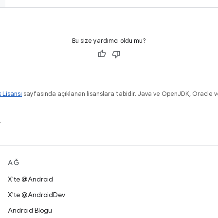
Bu size yardımcı oldu mu?
k Lisansı
sayfasında açıklanan lisanslara tabidir. Java ve OpenJDK, Oracle ve/v
.
AĞ
X'te @Android
X'te @AndroidDev
Android Blogu