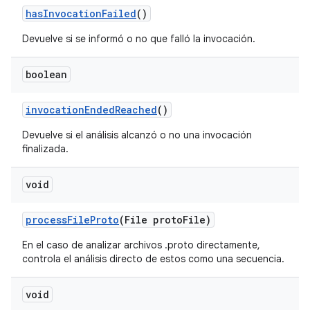
has
Invocation
Failed
()
Devuelve si se informó o no que falló la invocación.
boolean
invocation
Ended
Reached
()
Devuelve si el análisis alcanzó o no una invocación
finalizada.
void
process
File
Proto
(File proto
File)
En el caso de analizar archivos .proto directamente,
controla el análisis directo de estos como una secuencia.
void