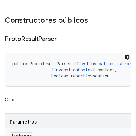
Constructores públicos
Proto
Result
Parser
public ProtoResultParser (
ITestInvocationListener
 
IInvocationContext
 context, 

                boolean reportInvocation)
Ctor.
Parámetros
listener