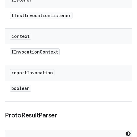
ITest
Invocation
Listener
context
IInvocation
Context
report
Invocation
boolean
Proto
Result
Parser