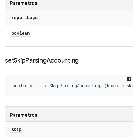
Parámetros
report
Logs
boolean
set
Skip
Parsing
Accounting
public void setSkipParsingAccounting (boolean skip
Parámetros
skip