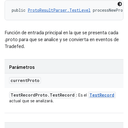
public 
ProtoResultParser.TestLevel
 processNewProto
Función de entrada principal en la que se presenta cada
.proto para que se analice y se convierta en eventos de
Tradefed.
Parámetros
current
Proto
Test
Record
Proto
.
Test
Record
Test
Record
: Es el
actual que se analizará.