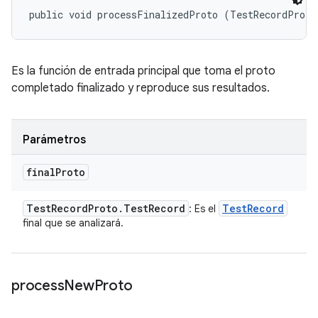
public void processFinalizedProto (TestRecordProto
Es la función de entrada principal que toma el proto
completado finalizado y reproduce sus resultados.
Parámetros
final
Proto
Test
Record
Proto
.
Test
Record
Test
Record
: Es el
final que se analizará.
process
New
Proto