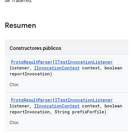
de Tradefed.
Resumen
Constructores públicos
Proto
Result
Parser
(
ITest
Invocation
Listener
listener
,
IInvocation
Context
context
,
boolean
report
Invocation)
Ctor.
Proto
Result
Parser
(
ITest
Invocation
Listener
listener
,
IInvocation
Context
context
,
boolean
report
Invocation
,
String prefix
For
File)
Ctor.