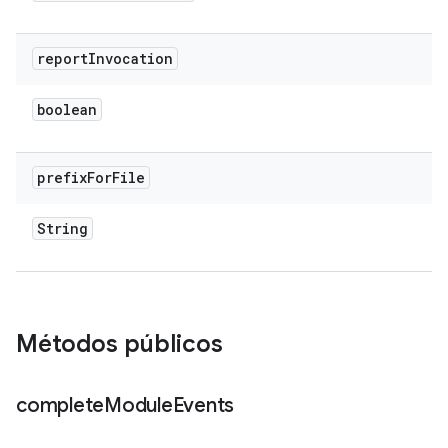
report
Invocation
boolean
prefix
For
File
String
Métodos públicos
complete
Module
Events