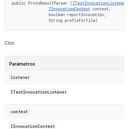
public ProtoResultParser (
ITestInvocationListener
 
IInvocationContext
 context, 

                boolean reportInvocation, 

                String prefixForFile)
Ctor.
Parámetros
listener
ITest
Invocation
Listener
context
IInvocation
Context