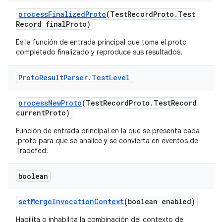
process
Finalized
Proto
(Test
Record
Proto
.
Test
Record final
Proto)
Es la función de entrada principal que toma el proto
completado finalizado y reproduce sus resultados.
Proto
Result
Parser
.
Test
Level
process
New
Proto
(Test
Record
Proto
.
Test
Record
current
Proto)
Función de entrada principal en la que se presenta cada
.proto para que se analice y se convierta en eventos de
Tradefed.
boolean
set
Merge
Invocation
Context
(boolean enabled)
Habilita o inhabilita la combinación del contexto de