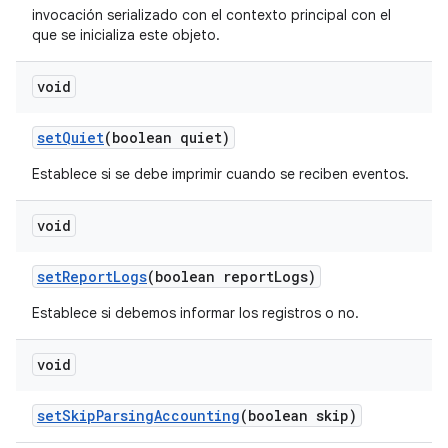
invocación serializado con el contexto principal con el
que se inicializa este objeto.
void
set
Quiet
(boolean quiet)
Establece si se debe imprimir cuando se reciben eventos.
void
set
Report
Logs
(boolean report
Logs)
Establece si debemos informar los registros o no.
void
set
Skip
Parsing
Accounting
(boolean skip)