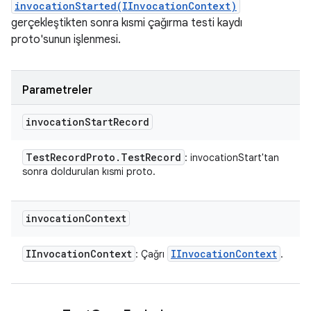
invocationStarted(IInvocationContext)
gerçekleştikten sonra kısmi çağırma testi kaydı
proto'sunun işlenmesi.
Parametreler
invocation
Start
Record
Test
Record
Proto
.
Test
Record
: invocationStart'tan
sonra doldurulan kısmi proto.
invocation
Context
IInvocation
Context
IInvocation
Context
: Çağrı
.