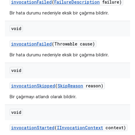
invocation
Failed
(
Failure
Description
failure)
Bir hata durumu nedeniyle eksik bir çağırma bildirir.
void
invocation
Failed
(Throwable cause)
Bir hata durumu nedeniyle eksik bir çağırma bildirir.
void
invocation
Skipped
(
Skip
Reason
reason)
Bir çağırmayı atlandı olarak bildirir.
void
invocation
Started
(
IInvocation
Context
context)