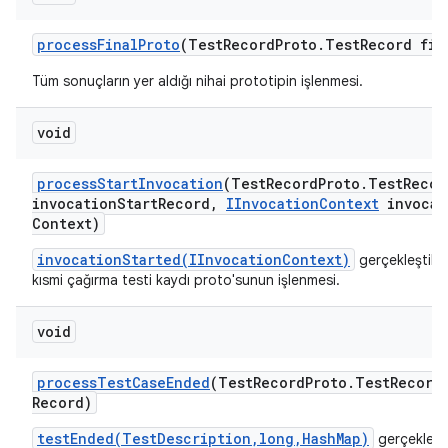
process
Final
Proto
(Test
Record
Proto
.
Test
Record fin
Tüm sonuçların yer aldığı nihai prototipin işlenmesi.
void
process
Start
Invocation
(Test
Record
Proto
.
Test
Recor
invocation
Start
Record
,
IInvocation
Context
invocat
Context)
invocationStarted(IInvocationContext)
gerçekleştikt
kısmi çağırma testi kaydı proto'sunun işlenmesi.
void
process
Test
Case
Ended
(Test
Record
Proto
.
Test
Record
Record)
testEnded(TestDescription,long,HashMap)
gerçekleşt