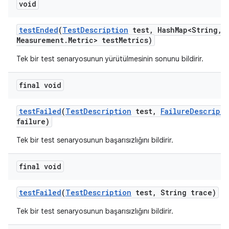
void
test
Ended
(
Test
Description
test
,
Hash
Map<String
,
M
Measurement
.
Metric> test
Metrics)
Tek bir test senaryosunun yürütülmesinin sonunu bildirir.
final void
test
Failed
(
Test
Description
test
,
Failure
Descripti
failure)
Tek bir test senaryosunun başarısızlığını bildirir.
final void
test
Failed
(
Test
Description
test
,
String trace)
Tek bir test senaryosunun başarısızlığını bildirir.