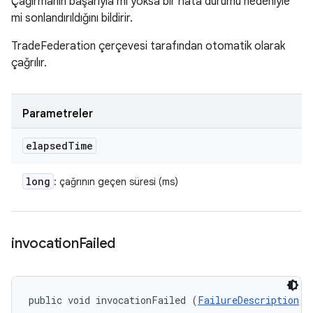
Çağırmanın başarıyla mı yoksa bir hata durumu nedeniyle
mi sonlandırıldığını bildirir.
TradeFederation çerçevesi tarafından otomatik olarak
çağrılır.
Parametreler
elapsed
Time
long
: çağrının geçen süresi (ms)
invocation
Failed
public void invocationFailed (
FailureDescription
 f