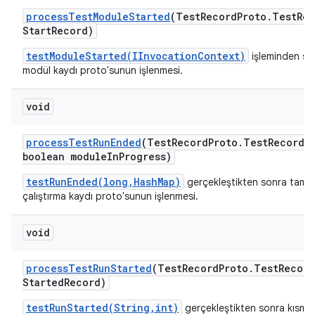
process
Test
Module
Started
(Test
Record
Proto
.
Test
Rec
Start
Record)
testModuleStarted(IInvocationContext)
işleminden so
modül kaydı proto'sunun işlenmesi.
void
process
Test
Run
Ended
(Test
Record
Proto
.
Test
Record 
boolean module
In
Progress)
testRunEnded(long,HashMap)
gerçekleştikten sonra tama
çalıştırma kaydı proto'sunun işlenmesi.
void
process
Test
Run
Started
(Test
Record
Proto
.
Test
Record
Started
Record)
testRunStarted(String,int)
gerçekleştikten sonra kısmi 