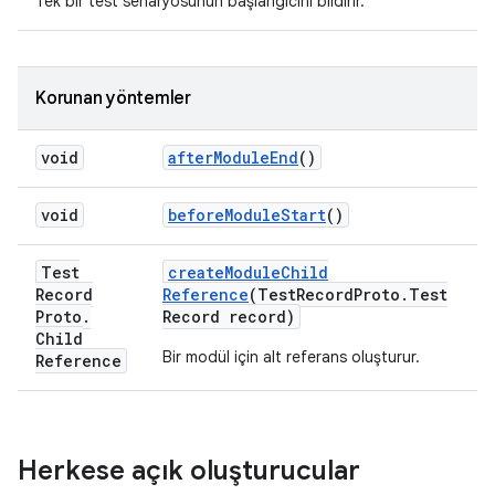
Tek bir test senaryosunun başlangıcını bildirir.
Korunan yöntemler
void
after
Module
End
()
void
before
Module
Start
()
Test
create
Module
Child
Record
Reference
(Test
Record
Proto
.
Test
Proto
.
Record record)
Child
Bir modül için alt referans oluşturur.
Reference
Herkese açık oluşturucular