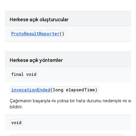
Herkese açık oluşturucular
Proto
Result
Reporter
()
Herkese açık yöntemler
final void
invocation
Ended
(long elapsed
Time)
Çağırmanın başarıyla mı yoksa bir hata durumu nedeniyle mi sonla
bildirir.
void