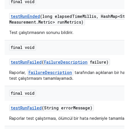
final void
test
Run
Ended
(long elapsed
Time
Millis
,
Hash
Map<Str
Measurement
.
Metric> run
Metrics)
Test çalıştırmasının sonunu bildirir.
final void
test
Run
Failed
(
Failure
Description
failure)
FailureDescription
Raporlar,
tarafından açıklanan bir hata
test çalıştırmasını tamamlayamadı.
final void
test
Run
Failed
(String error
Message)
Raporlar test çalıştırması, ölümcül bir hata nedeniyle tamamlan