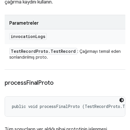
çağırma kaydını kullanın.
Parametreler
invocation
Logs
Test
Record
Proto
.
Test
Record
: Çağırmayı temsil eden
sonlandırılmış proto.
process
Final
Proto
public void processFinalProto (TestRecordProto.Tes
Tüm sonuçların yer aldığı nihai prototipin işlenmesi.