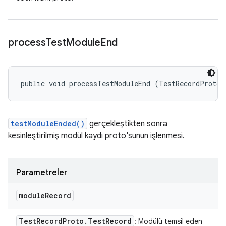
process
Test
Module
End
public void processTestModuleEnd (TestRecordProto.
testModuleEnded()
gerçekleştikten sonra
kesinleştirilmiş modül kaydı proto'sunun işlenmesi.
Parametreler
module
Record
Test
Record
Proto
.
Test
Record
: Modülü temsil eden