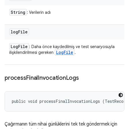
String
: Verilerin adı
log
File
Log
File
: Daha önce kaydedilmiş ve test senaryosuyla
Log
File
ilişkilendirilmesi gereken
.
process
Final
Invocation
Logs
public void processFinalInvocationLogs (TestRecord
Çağırmanın tüm nihai günlüklerini tek tek göndermek için