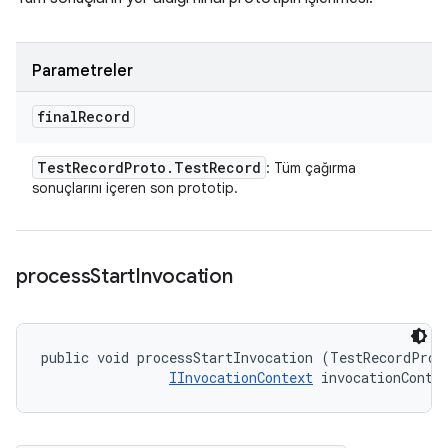
Parametreler
final
Record
Test
Record
Proto
.
Test
Record
: Tüm çağırma
sonuçlarını içeren son prototip.
process
Start
Invocation
public void processStartInvocation (TestRecordProto
IInvocationContext
 invocationConte