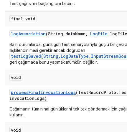
Test çağrısının başlangıcını bildirir.
final void
log
Association
(String data
Name
,
Log
File
log
File)
Bazı durumlarda, günlüğün test senaryolarıyla güçlü bir şekilde
ilişkilendirilmesi gerekir ancak doğrudan
testLogSaved(String,LogDataType,InputStreamSourc
geri çağırmada bunu yapmak mümkün değildir.
void
process
Final
Invocation
Logs
(Test
Record
Proto
.
Test
R
invocation
Logs)
Çağırmanın tüm nihai günlüklerini tek tek göndermek için çağırm
kullanın.
void