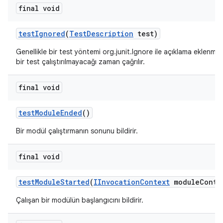
final void
test
Ignored
(
Test
Description
test)
Genellikle bir test yöntemi org.junit.Ignore ile açıklama eklenm
bir test çalıştırılmayacağı zaman çağrılır.
final void
test
Module
Ended
()
Bir modül çalıştırmanın sonunu bildirir.
final void
test
Module
Started
(
IInvocation
Context
module
Conte
Çalışan bir modülün başlangıcını bildirir.