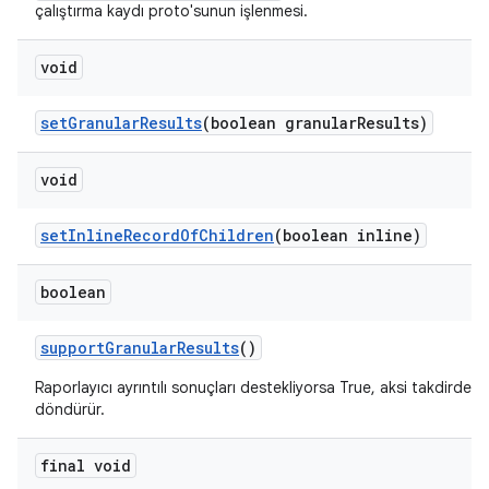
çalıştırma kaydı proto'sunun işlenmesi.
void
set
Granular
Results
(boolean granular
Results)
void
set
Inline
Record
Of
Children
(boolean inline)
boolean
support
Granular
Results
()
Raporlayıcı ayrıntılı sonuçları destekliyorsa True, aksi takdirde F
döndürür.
final void