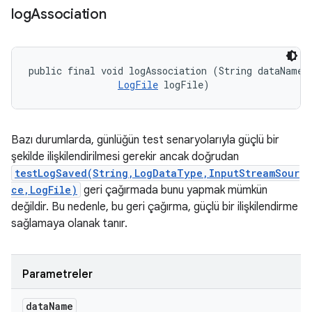
log
Association
public final void logAssociation (String dataName, 
LogFile
 logFile)
Bazı durumlarda, günlüğün test senaryolarıyla güçlü bir
şekilde ilişkilendirilmesi gerekir ancak doğrudan
testLogSaved(String,LogDataType,InputStreamSour
ce,LogFile)
geri çağırmada bunu yapmak mümkün
değildir. Bu nedenle, bu geri çağırma, güçlü bir ilişkilendirme
sağlamaya olanak tanır.
Parametreler
data
Name