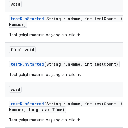
void
test
Run
Started
(String run
Name
,
int test
Count
,
int
Number)
Test çalıştırmasının başlangıcını bildirir.
final void
test
Run
Started
(String run
Name
,
int test
Count)
Test çalıştırmasının başlangıcını bildirir.
void
test
Run
Started
(String run
Name
,
int test
Count
,
int
Number
,
long start
Time)
Test çalıştırmasının başlangıcını bildirir.