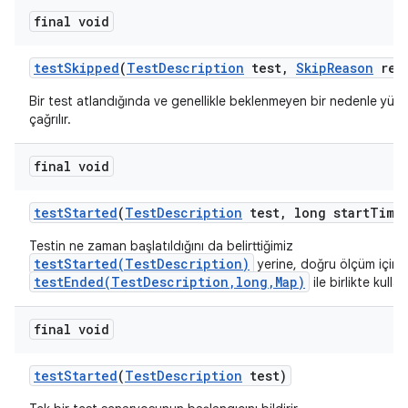
final void
test
Skipped
(
Test
Description
test
,
Skip
Reason
rea
Bir test atlandığında ve genellikle beklenmeyen bir nedenle yür
çağrılır.
final void
test
Started
(
Test
Description
test
,
long start
Time
Testin ne zaman başlatıldığını da belirttiğimiz
testStarted(TestDescription)
yerine, doğru ölçüm için
testEnded(TestDescription,long,Map)
ile birlikte kullanı
final void
test
Started
(
Test
Description
test)