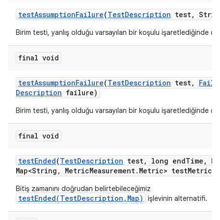
test
Assumption
Failure
(
Test
Description
test
,
Strin
Birim testi, yanlış olduğu varsayılan bir koşulu işaretlediğinde çağr
final void
test
Assumption
Failure
(
Test
Description
test
,
Failu
Description
failure)
Birim testi, yanlış olduğu varsayılan bir koşulu işaretlediğinde çağr
final void
test
Ended
(
Test
Description
test
,
long end
Time
,
Ha
Map<String
,
Metric
Measurement
.
Metric> test
Metrics)
Bitiş zamanını doğrudan belirtebileceğimiz
testEnded(TestDescription,Map)
işlevinin alternatifi.