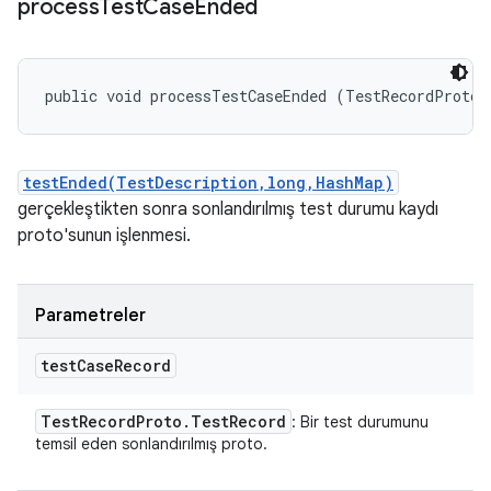
process
Test
Case
Ended
public void processTestCaseEnded (TestRecordProto.
testEnded(TestDescription,long,HashMap)
gerçekleştikten sonra sonlandırılmış test durumu kaydı
proto'sunun işlenmesi.
Parametreler
test
Case
Record
Test
Record
Proto
.
Test
Record
: Bir test durumunu
temsil eden sonlandırılmış proto.