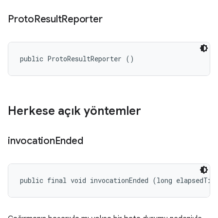
Proto
Result
Reporter
public ProtoResultReporter ()
Herkese açık yöntemler
invocation
Ended
public final void invocationEnded (long elapsedTim