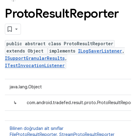
Proto
Result
Reporter
public abstract class ProtoResultReporter
extends Object
implements
ILogSaverListener
,
ISupportGranularResults
,
ITestInvocationListener
java.lang.Object
↳
com.android.tradefed.result.proto.ProtoResultReport
Bilinen doğrudan alt sınıflar
FileProtoResultReporter
,
StreamProtoResultReporter