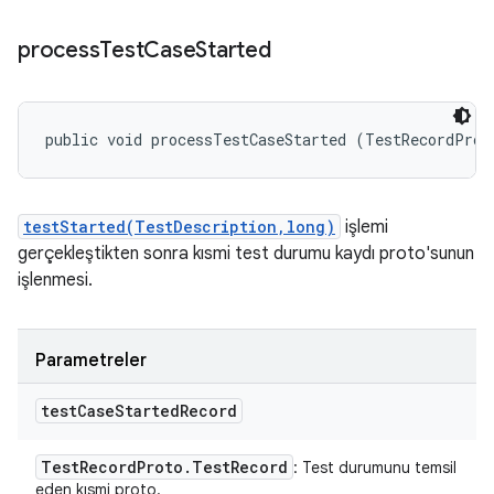
process
Test
Case
Started
public void processTestCaseStarted (TestRecordProt
testStarted(TestDescription,long)
işlemi
gerçekleştikten sonra kısmi test durumu kaydı proto'sunun
işlenmesi.
Parametreler
test
Case
Started
Record
Test
Record
Proto
.
Test
Record
: Test durumunu temsil
eden kısmi proto.