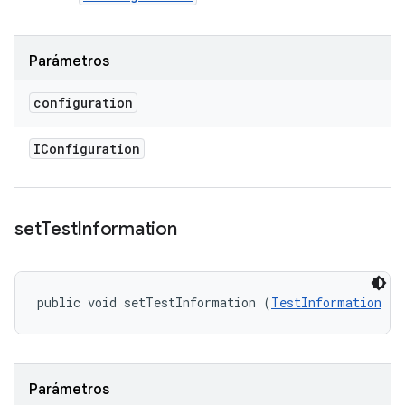
Parámetros
configuration
IConfiguration
set
Test
Information
public void setTestInformation (
TestInformation
 te
Parámetros