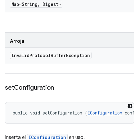
Map<String
,
Digest>
Arroja
Invalid
Protocol
Buffer
Exception
set
Configuration
public void setConfiguration (
IConfiguration
 confi
Inserta el
IConfiguration
en uso.