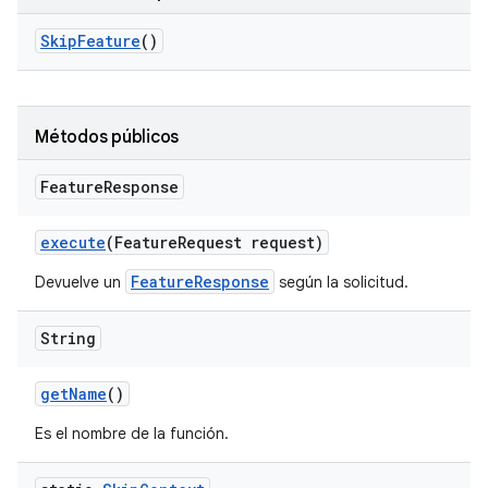
Skip
Feature
()
Métodos públicos
Feature
Response
execute
(Feature
Request request)
FeatureResponse
Devuelve un
según la solicitud.
String
get
Name
()
Es el nombre de la función.