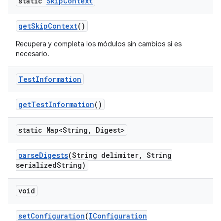
static
Skip
Context
get
Skip
Context
()
Recupera y completa los módulos sin cambios si es
necesario.
Test
Information
get
Test
Information
()
static Map<String
,
Digest>
parse
Digests
(String delimiter
,
String
serialized
String)
void
set
Configuration
(
IConfiguration