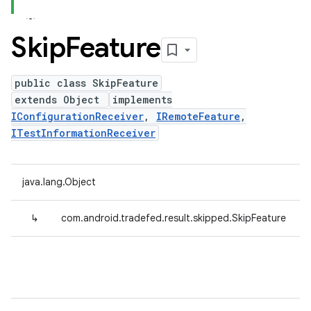
Skip
Feature
public class SkipFeature
extends Object
implements
IConfigurationReceiver
,
IRemoteFeature
,
ITestInformationReceiver
java.lang.Object
↳
com.android.tradefed.result.skipped.SkipFeature