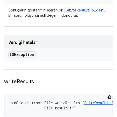
Suite
Result
Holder
Sonuçların gösterimini içeren bir
.
Bir sorun oluşursa null değerini döndürür.
Verdiği hatalar
IOException
write
Results
public abstract File writeResults (
SuiteResultHold
                File resultDir)