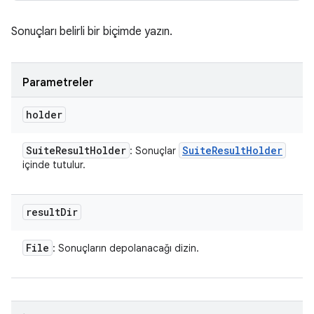
Sonuçları belirli bir biçimde yazın.
Parametreler
holder
Suite
Result
Holder
Suite
Result
Holder
: Sonuçlar
içinde tutulur.
result
Dir
File
: Sonuçların depolanacağı dizin.