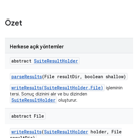
Özet
Herkese açık yöntemler
abstract
Suite
Result
Holder
parse
Results
(File result
Dir
,
boolean shallow)
writeResults(SuiteResultHolder,File)
işleminin
tersi. Sonuç dizinini alır ve bu dizinden
SuiteResultHolder
oluşturur.
abstract File
write
Results
(
Suite
Result
Holder
holder
,
File
result
Dir)