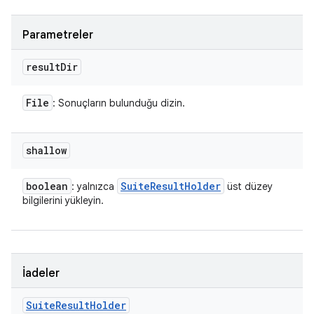
Parametreler
result
Dir
File
: Sonuçların bulunduğu dizin.
shallow
boolean
Suite
Result
Holder
: yalnızca
üst düzey
bilgilerini yükleyin.
İadeler
Suite
Result
Holder