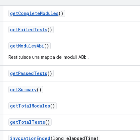
get
Complete
Modules
()
get
Failed
Tests
()
get
Modules
Abi
()
Restituisce una mappa dei moduli ABI:
.
get
Passed
Tests
()
get
Summary
()
get
Total
Modules
()
get
Total
Tests
()
invocation
Ended
(long elapsed
Time)