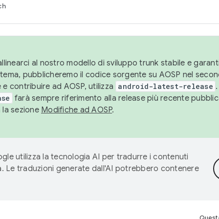
ch
llinearci al nostro modello di sviluppo trunk stabile e garantir
istema, pubblicheremo il codice sorgente su AOSP nel secon
 e contribuire ad AOSP, utilizza
android-latest-release
.
ase
farà sempre riferimento alla release più recente pubbli
a la sezione
Modifiche ad AOSP
.
gle utilizza la tecnologia AI per tradurre i contenuti
ta. Le traduzioni generate dall'AI potrebbero contenere
Questa