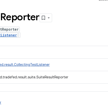
t
Reporter
tReporter
tListener
d.result.CollectingTestListener
.tradefed.result.suite.SuiteResultReporter
r