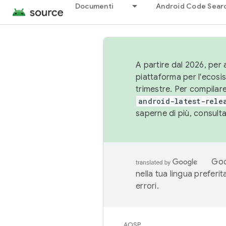
Documenti
Android Code Sear
A partire dal 2026, per a
piattaforma per l'ecos
trimestre. Per compilare
android-latest-rele
saperne di più, consult
Goo
nella tua lingua preferi
errori.
AOSP