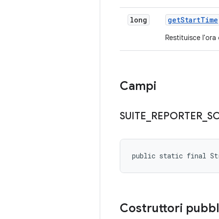
long
get
Start
Time
Restituisce l'ora 
Campi
SUITE
_
REPORTER
_
S
public static final S
Costruttori pubbl