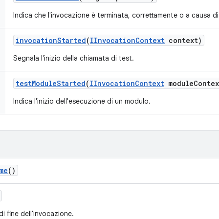
Indica che l'invocazione è terminata, correttamente o a causa di
invocation
Started
(
IInvocation
Context
context)
Segnala l'inizio della chiamata di test.
test
Module
Started
(
IInvocation
Context
module
Contex
Indica l'inizio dell'esecuzione di un modulo.
me
()
di fine dell'invocazione.