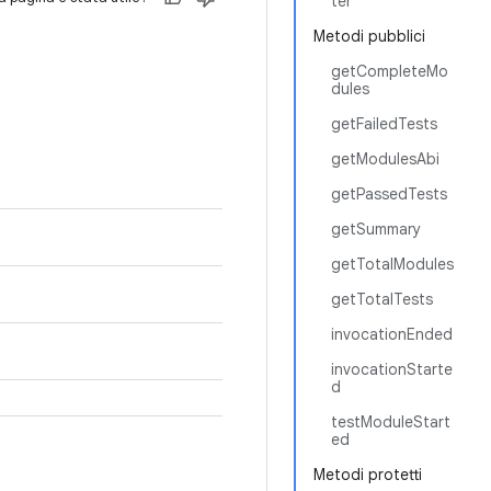
ter
Metodi pubblici
getCompleteMo
dules
getFailedTests
getModulesAbi
getPassedTests
getSummary
getTotalModules
getTotalTests
invocationEnded
invocationStarte
d
testModuleStart
ed
Metodi protetti