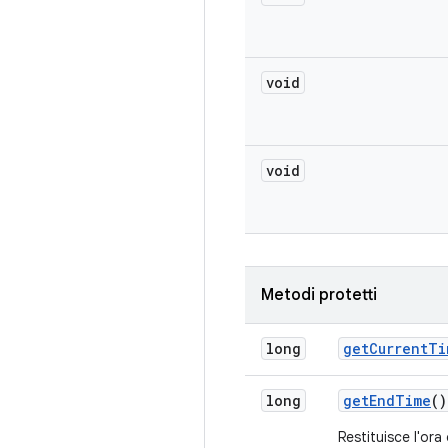
void
void
Metodi protetti
long
get
Current
Ti
long
get
End
Time
()
Restituisce l'ora 