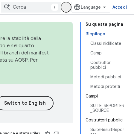
/
Accedi
Su questa pagina
Riepilogo
e la stabilità della
Classi nidificate
do e nel quarto
 Il branch del manifest
Campi
cata su AOSP. Per
Costruttori
pubblici
Metodi pubblici
Metodi protetti
Campi
SUITE_REPORTER
_SOURCE
Costruttori pubblici
SuiteResultRepor
 pagina è stata utile?