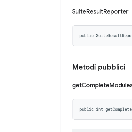
Suite
Result
Reporter
public SuiteResultRepo
Metodi pubblici
get
Complete
Module
public int getComplet