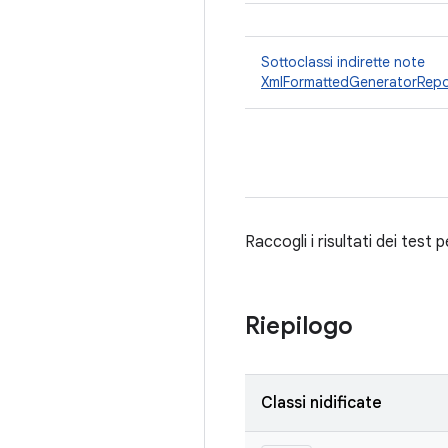
Sottoclassi indirette note
XmlFormattedGeneratorRepo
Raccogli i risultati dei test p
Riepilogo
Classi nidificate