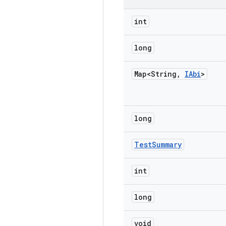
int
long
Map<String
,
IAbi
>
long
Test
Summary
int
long
void