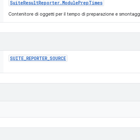
Suite
Result
Reporter
.
Module
Prep
Times
Contenitore di oggetti per il tempo di preparazione e smontag
SUITE
_
REPORTER
_
SOURCE