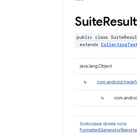
Suite
Resul
public class SuiteResul
extends
CollectingTes
java.lang.Object
↳
com.android.tradefe
↳
com.android
Sottoclassi dirette note
FormattedGeneratorReporte