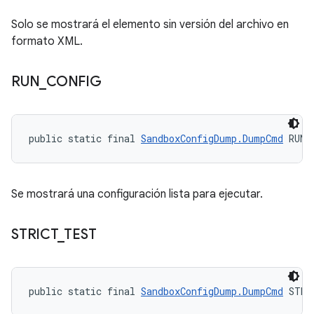
Solo se mostrará el elemento sin versión del archivo en
formato XML.
RUN
_
CONFIG
public static final 
SandboxConfigDump.DumpCmd
 RUN_
Se mostrará una configuración lista para ejecutar.
STRICT
_
TEST
public static final 
SandboxConfigDump.DumpCmd
 STRI