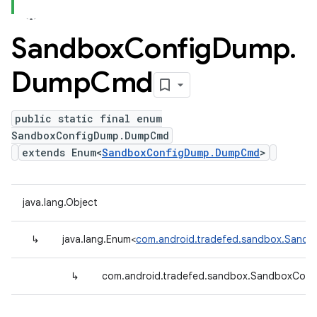
Sandbox
Config
Dump
.
Dump
Cmd
public static final enum
SandboxConfigDump.DumpCmd
extends Enum<
SandboxConfigDump.DumpCmd
>
java.lang.Object
↳
java.lang.Enum<
com.android.tradefed.sandbox.San
↳
com.android.tradefed.sandbox.SandboxCo