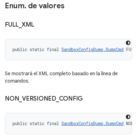
Enum
.
de valores
FULL
_
XML
public static final 
SandboxConfigDump.DumpCmd
 FULL
Se mostrará el XML completo basado en la línea de
comandos.
NON
_
VERSIONED
_
CONFIG
public static final 
SandboxConfigDump.DumpCmd
 NON_