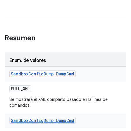
Resumen
Enum
.
de valores
Sandbox
Config
Dump
.
Dump
Cmd
FULL
_
XML
Se mostrará el XML completo basado en la línea de
comandos.
Sandbox
Config
Dump
.
Dump
Cmd