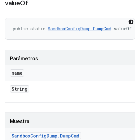
value
Of
public static 
SandboxConfigDump.DumpCmd
 valueOf (S
Parámetros
name
String
Muestra
Sandbox
Config
Dump
.
Dump
Cmd