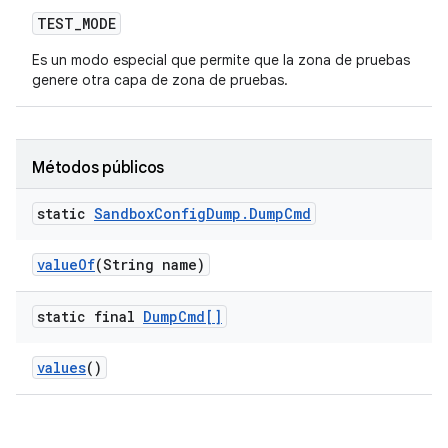
TEST
_
MODE
Es un modo especial que permite que la zona de pruebas
genere otra capa de zona de pruebas.
Métodos públicos
static
Sandbox
Config
Dump
.
Dump
Cmd
value
Of
(String name)
static final
Dump
Cmd[]
values
()