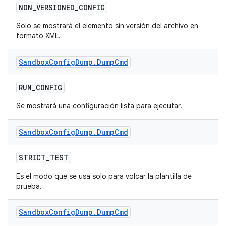
NON
_
VERSIONED
_
CONFIG
Solo se mostrará el elemento sin versión del archivo en
formato XML.
Sandbox
Config
Dump
.
Dump
Cmd
RUN
_
CONFIG
Se mostrará una configuración lista para ejecutar.
Sandbox
Config
Dump
.
Dump
Cmd
STRICT
_
TEST
Es el modo que se usa solo para volcar la plantilla de
prueba.
Sandbox
Config
Dump
.
Dump
Cmd