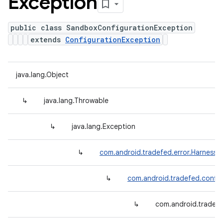
Exception
public class SandboxConfigurationException
extends
ConfigurationException
java.lang.Object
↳
java.lang.Throwable
↳
java.lang.Exception
↳
com.android.tradefed.error.HarnessE
↳
com.android.tradefed.config
↳
com.android.tradef