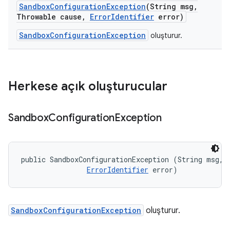
Sandbox
Configuration
Exception
(String msg
,
Throwable cause
,
Error
Identifier
error)
SandboxConfigurationException
oluşturur.
Herkese açık oluşturucular
Sandbox
Configuration
Exception
public SandboxConfigurationException (String msg, 

ErrorIdentifier
 error)
SandboxConfigurationException
oluşturur.