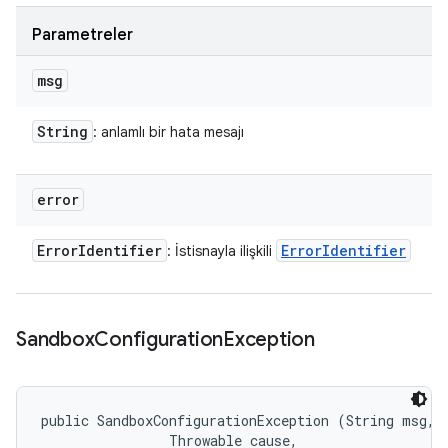
Parametreler
msg
String
: anlamlı bir hata mesajı
error
Error
Identifier
Error
Identifier
: İstisnayla ilişkili
Sandbox
Configuration
Exception
public SandboxConfigurationException (String msg, 

                Throwable cause, 
