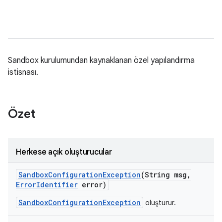
Sandbox kurulumundan kaynaklanan özel yapılandırma
istisnası.
Özet
Herkese açık oluşturucular
Sandbox
Configuration
Exception
(String msg
,
Error
Identifier
error)
SandboxConfigurationException
oluşturur.