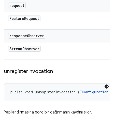
request
Feature
Request
response
Observer
Stream
Observer
unregister
Invocation
public void unregisterInvocation (
IConfiguration
 r
Yapılandırmasına göre bir çağırmanın kaydını siler.