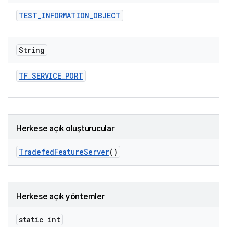
TEST
_
INFORMATION
_
OBJECT
String
TF
_
SERVICE
_
PORT
Herkese açık oluşturucular
Tradefed
Feature
Server
()
Herkese açık yöntemler
static int