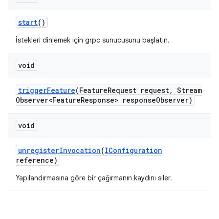
start
()
İstekleri dinlemek için grpc sunucusunu başlatın.
void
trigger
Feature
(Feature
Request request
,
Stream
Observer<Feature
Response> response
Observer)
void
unregister
Invocation
(
IConfiguration
reference)
Yapılandırmasına göre bir çağırmanın kaydını siler.