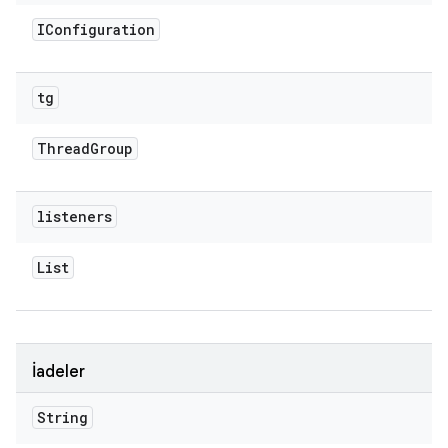
IConfiguration
tg
Thread
Group
listeners
List
İadeler
String