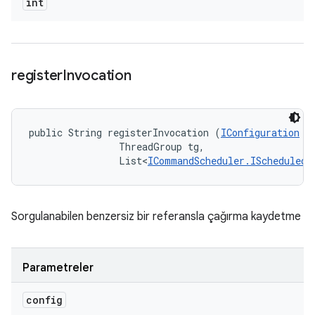
int
register
Invocation
public String registerInvocation (
IConfiguration
 co
                ThreadGroup tg, 

                List<
ICommandScheduler.IScheduledI
Sorgulanabilen benzersiz bir referansla çağırma kaydetme
Parametreler
config