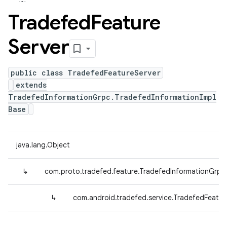
Tradefed
Feature
Server
public class TradefedFeatureServer
extends
TradefedInformationGrpc.TradefedInformationImpl
Base
java.lang.Object
↳
com.proto.tradefed.feature.TradefedInformationGrpc
↳
com.android.tradefed.service.TradefedFeatur