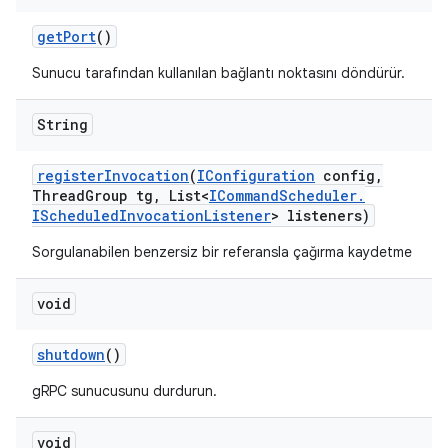
get
Port
()
Sunucu tarafından kullanılan bağlantı noktasını döndürür.
String
register
Invocation
(
IConfiguration
config
,
Thread
Group tg
,
List<
ICommand
Scheduler
.
IScheduled
Invocation
Listener
> listeners)
Sorgulanabilen benzersiz bir referansla çağırma kaydetme
void
shutdown
()
gRPC sunucusunu durdurun.
void