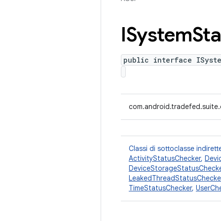
ISystem
Sta
public interface ISyst
com.android.tradefed.suite
Classi di sottoclasse indiret
ActivityStatusChecker
,
Devi
DeviceStorageStatusCheck
LeakedThreadStatusChecke
TimeStatusChecker
,
UserCh