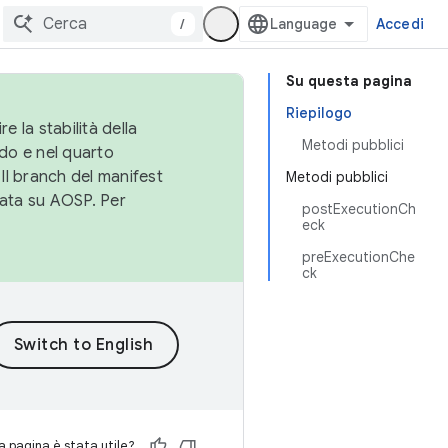
/
Accedi
Su questa pagina
Riepilogo
e la stabilità della
Metodi pubblici
do e nel quarto
 Il branch del manifest
Metodi pubblici
cata su AOSP. Per
postExecutionCh
eck
preExecutionChe
ck
 pagina è stata utile?