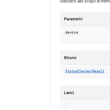
utilizzato allo scopo di mem
Parametri
device
Ritorni
Status
Checker
Result
Lanci