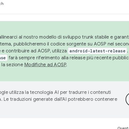
ch
llinearci al nostro modello di sviluppo trunk stabile e garantir
istema, pubblicheremo il codice sorgente su AOSP nel secon
 e contribuire ad AOSP, utilizza
android-latest-release
.
ase
farà sempre riferimento alla release più recente pubbli
a la sezione
Modifiche ad AOSP
.
gle utilizza la tecnologia AI per tradurre i contenuti
ta. Le traduzioni generate dall'AI potrebbero contenere
Questa