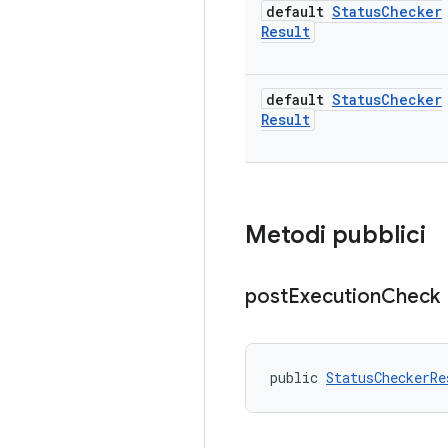
default
Status
Checker
Result
default
Status
Checker
Result
Metodi pubblici
post
Execution
Check
public 
StatusCheckerRe