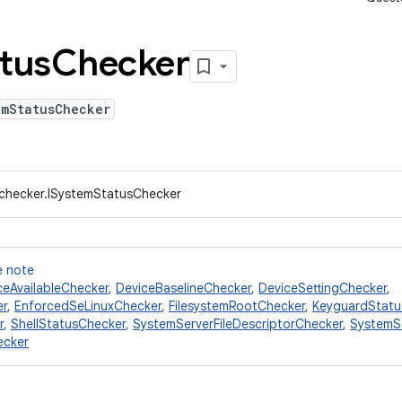
tus
Checker
emStatusChecker
.checker.ISystemStatusChecker
te note
ceAvailableChecker
,
DeviceBaselineChecker
,
DeviceSettingChecker
,
er
,
EnforcedSeLinuxChecker
,
FilesystemRootChecker
,
KeyguardStatu
r
,
ShellStatusChecker
,
SystemServerFileDescriptorChecker
,
SystemS
ecker