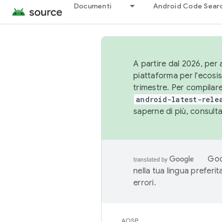
Documenti
Android Code Sear
A partire dal 2026, per a
piattaforma per l'ecos
trimestre. Per compilare
android-latest-rele
saperne di più, consult
Goo
nella tua lingua preferi
errori.
AOSP