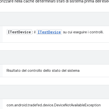
orizzare nella cache determinati stati di sistema prima dell'es
ITest
Device
ITest
Device
: il
su cui eseguire i controlli.
Risultato del controllo dello stato del sistema
com.android.tradefed.device.DeviceNotAvailableException