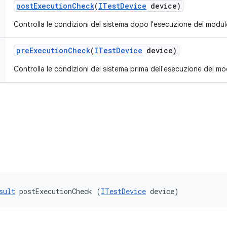
post
Execution
Check
(
ITest
Device
device)
Controlla le condizioni del sistema dopo l'esecuzione del modulo
pre
Execution
Check
(
ITest
Device
device)
Controlla le condizioni del sistema prima dell'esecuzione del mo
sult
 postExecutionCheck (
ITestDevice
 device)