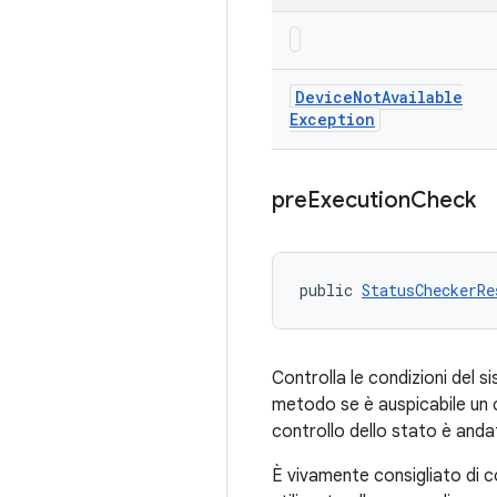
Device
Not
Available
Exception
pre
Execution
Check
public 
StatusCheckerRe
Controlla le condizioni del 
metodo se è auspicabile un c
controllo dello stato è anda
È vivamente consigliato di c