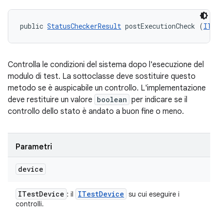
public 
StatusCheckerResult
 postExecutionCheck (
ITe
Controlla le condizioni del sistema dopo l'esecuzione del
modulo di test. La sottoclasse deve sostituire questo
metodo se è auspicabile un controllo. L'implementazione
deve restituire un valore
boolean
per indicare se il
controllo dello stato è andato a buon fine o meno.
Parametri
device
ITest
Device
ITest
Device
: il
su cui eseguire i
controlli.