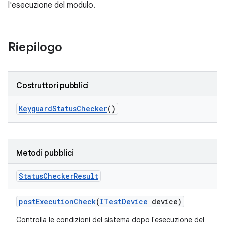
l'esecuzione del modulo.
Riepilogo
Costruttori pubblici
Keyguard
Status
Checker
()
Metodi pubblici
Status
Checker
Result
post
Execution
Check
(
ITest
Device
device)
Controlla le condizioni del sistema dopo l'esecuzione del