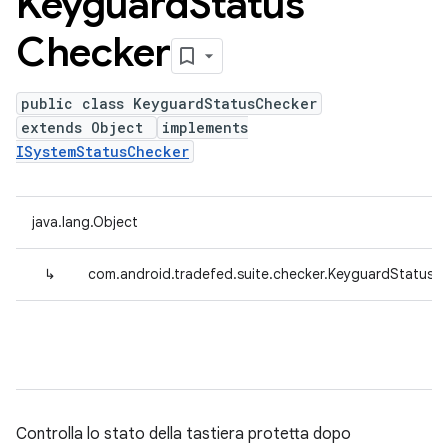
Keyguard
Status
Checker
public class KeyguardStatusChecker
extends Object
implements
ISystemStatusChecker
java.lang.Object
↳
com.android.tradefed.suite.checker.KeyguardStatusC
Controlla lo stato della tastiera protetta dopo