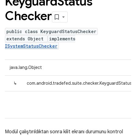
Keyguard
Status
Checker
public class KeyguardStatusChecker
extends Object
implements
ISystemStatusChecker
java.lang.Object
↳
com.android.tradefed.suite.checker.KeyguardStatusC
Modül çalıştırıldıktan sonra kilit ekranı durumunu kontrol