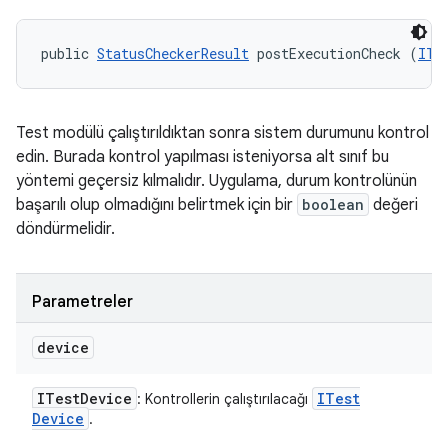
public 
StatusCheckerResult
 postExecutionCheck (
ITe
Test modülü çalıştırıldıktan sonra sistem durumunu kontrol
edin. Burada kontrol yapılması isteniyorsa alt sınıf bu
yöntemi geçersiz kılmalıdır. Uygulama, durum kontrolünün
başarılı olup olmadığını belirtmek için bir
boolean
değeri
döndürmelidir.
Parametreler
device
ITest
Device
ITest
: Kontrollerin çalıştırılacağı
Device
.