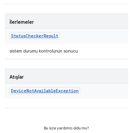
İlerlemeler
Status
Checker
Result
sistem durumu kontrolünün sonucu
Atışlar
Device
Not
Available
Exception
Bu size yardımcı oldu mu?