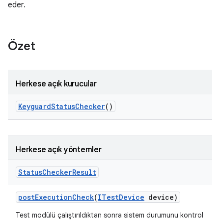
eder.
Özet
Herkese açık kurucular
Keyguard
Status
Checker
()
Herkese açık yöntemler
Status
Checker
Result
post
Execution
Check
(
ITest
Device
device)
Test modülü çalıştırıldıktan sonra sistem durumunu kontrol