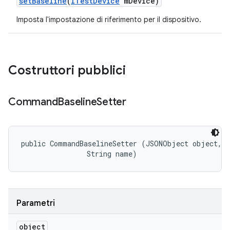
set
Baseline
(
ITest
Device
m
Device)
Imposta l'impostazione di riferimento per il dispositivo.
Costruttori pubblici
Command
Baseline
Setter
public CommandBaselineSetter (JSONObject object, 

                String name)
Parametri
object