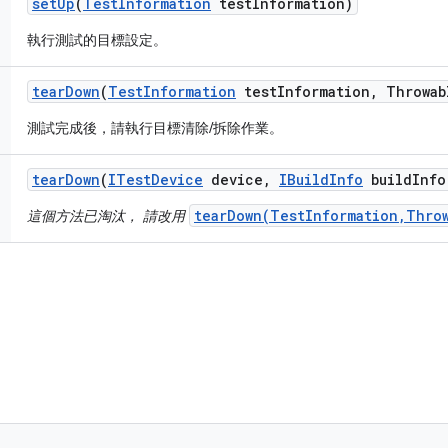
set
Up
(
Test
Information
test
Information)
執行測試的目標設定。
tear
Down
(
Test
Information
test
Information
,
Throwab
測試完成後，請執行目標清除/拆除作業。
tear
Down
(
ITest
Device
device
,
IBuild
Info
build
Info
tearDown(TestInformation,Thro
這個方法已淘汰， 請改用