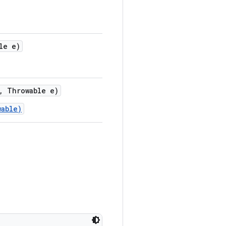
le e)
,
Throwable e)
wable)