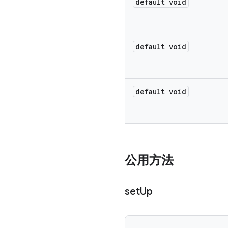
default void
default void
default void
公用方法
set
Up