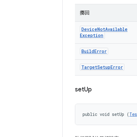
擲回
Device
Not
Available
Exception
Build
Error
Target
Setup
Error
set
Up
public void setUp (
Tes