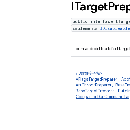
ITarget
Pre
public interface ITarg
implements
IDisableable
com.android.tradefed.targe
已知間接子類別
AFlagsTargetPreparer
、
Adb
ArtChrootPreparer
、
BaseEm
BaseTargetPreparer
、
Build
CompanionRunCommandTarg