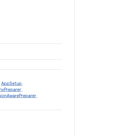
、
AppSetup
、
nvPreparer
、
ionAwarePreparer
、