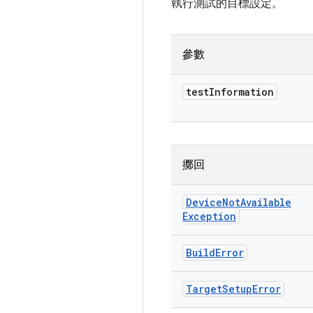
執行測試的目標設定。
參數
test
Information
擲回
Device
Not
Available
Exception
Build
Error
Target
Setup
Error