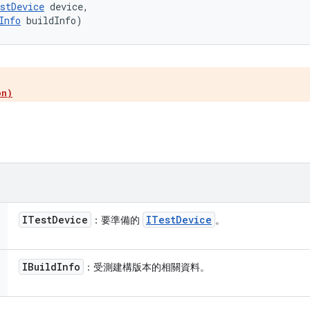
stDevice
 device, 

Info
 buildInfo)
on)
ITest
Device
ITest
Device
：要準備的
。
IBuild
Info
：受測建構版本的相關資料。