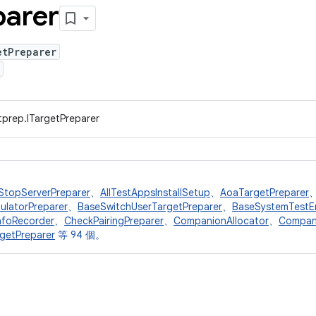
parer
etPreparer
tprep.ITargetPreparer
StopServerPreparer
、
AllTestAppsInstallSetup
、
AoaTargetPreparer
ulatorPreparer
、
BaseSwitchUserTargetPreparer
、
BaseSystemTestE
InfoRecorder
、
CheckPairingPreparer
、
CompanionAllocator
、
Compan
etPreparer
等 94 個。