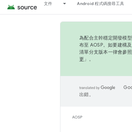
文件
Android 程式碼搜尋工具
為配合主幹穩定開發模型，
布至 AOSP。如要建構及
清單分支版本一律會參照推
更
」。
Go
出錯。
AOSP