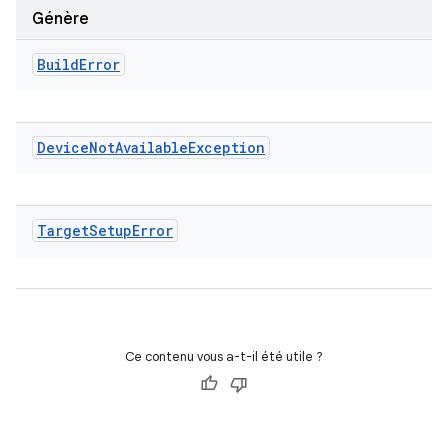
Génère
Build
Error
Device
Not
Available
Exception
Target
Setup
Error
Ce contenu vous a-t-il été utile ?