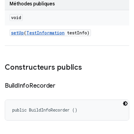
Méthodes publiques
void
set
Up
(
Test
Information
test
Info)
Constructeurs publics
Build
Info
Recorder
public BuildInfoRecorder ()