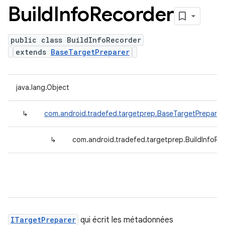
Build
Info
Recorder
public class BuildInfoRecorder
extends
BaseTargetPreparer
java.lang.Object
↳
com.android.tradefed.targetprep.BaseTargetPreparer
↳
com.android.tradefed.targetprep.BuildInfoRe
ITargetPreparer
qui écrit les métadonnées