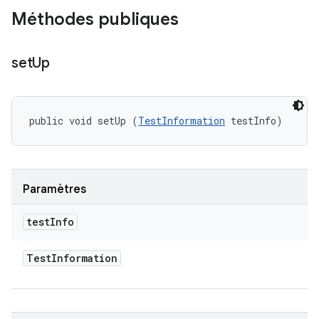
Méthodes publiques
set
Up
public void setUp (
TestInformation
 testInfo)
Paramètres
test
Info
Test
Information