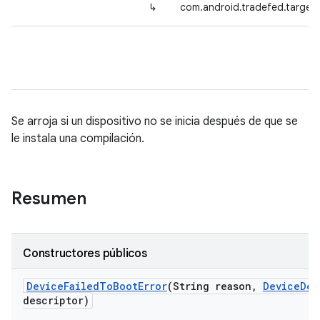
↳
com.android.tradefed.target
Se arroja si un dispositivo no se inicia después de que se
le instala una compilación.
Resumen
Constructores públicos
Device
Failed
To
Boot
Error
(String reason
,
Device
Des
descriptor)