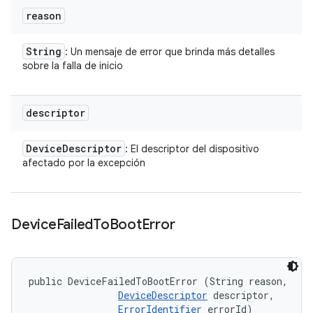
reason
String
: Un mensaje de error que brinda más detalles
sobre la falla de inicio
descriptor
Device
Descriptor
: El descriptor del dispositivo
afectado por la excepción
Device
Failed
To
Boot
Error
public DeviceFailedToBootError (String reason, 

DeviceDescriptor
 descriptor, 

ErrorIdentifier
 errorId)