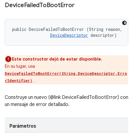
Device
Failed
To
Boot
Error
public DeviceFailedToBootError (String reason, 

DeviceDescriptor
 descriptor)
Este constructor dejó de estar disponible.
En su lugar, usa
DeviceFailedToBootError(String,DeviceDescriptor,Erro
.
rIdentifier)
Construye un nuevo (@link DeviceFailedToBootError} con
un mensaje de error detallado.
Parámetros