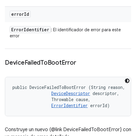
error
Id
Error
Identifier
: El identificador de error para este
error
Device
Failed
To
Boot
Error
public DeviceFailedToBootError (String reason, 

DeviceDescriptor
 descriptor, 

                Throwable cause, 

ErrorIdentifier
 errorId)
Construye un nuevo (@link DeviceFailedToBootError} con