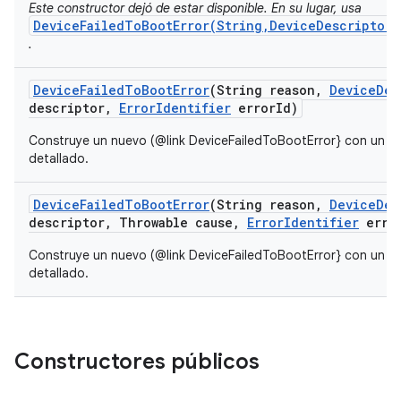
Este constructor dejó de estar disponible. En su lugar, usa
DeviceFailedToBootError(String,DeviceDescriptor,
.
Device
Failed
To
Boot
Error
(String reason
,
Device
Des
descriptor
,
Error
Identifier
error
Id)
Construye un nuevo (@link DeviceFailedToBootError} con un me
detallado.
Device
Failed
To
Boot
Error
(String reason
,
Device
Des
descriptor
,
Throwable cause
,
Error
Identifier
erro
Construye un nuevo (@link DeviceFailedToBootError} con un me
detallado.
Constructores públicos