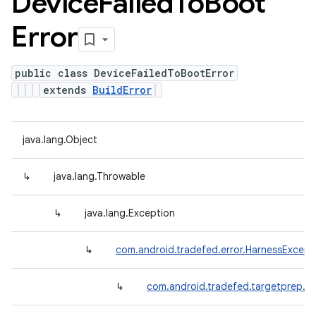
Device
Failed
To
Boot
Error
public class DeviceFailedToBootError
extends
BuildError
java.lang.Object
↳
java.lang.Throwable
↳
java.lang.Exception
↳
com.android.tradefed.error.HarnessExcept
↳
com.android.tradefed.targetprep.Bu