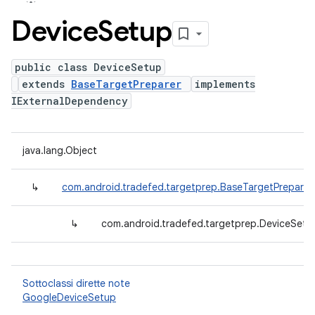
Device
Setup
public class DeviceSetup
extends
BaseTargetPreparer
implements
IExternalDependency
java.lang.Object
↳
com.android.tradefed.targetprep.BaseTargetPreparer
↳
com.android.tradefed.targetprep.DeviceSetu
Sottoclassi dirette note
GoogleDeviceSetup