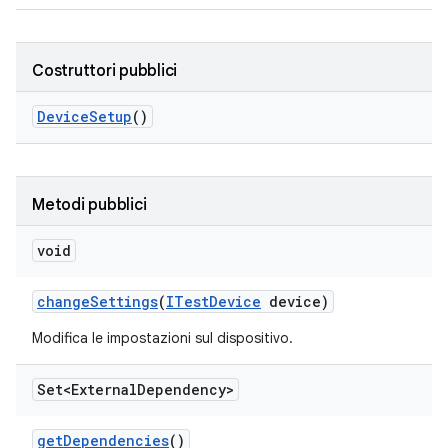
Costruttori pubblici
Device
Setup
()
Metodi pubblici
void
change
Settings
(
ITest
Device
device)
Modifica le impostazioni sul dispositivo.
Set<External
Dependency>
get
Dependencies
()