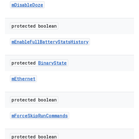
m
Disable
Doze
protected boolean
m
Enable
Full
Battery
Stats
History
protected
Binary
State
m
Ethernet
protected boolean
m
Force
Skip
Run
Commands
protected boolean