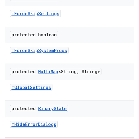
m
Force
Skip
Settings
protected boolean
m
Force
Skip
System
Props
protected
Multi
Map
<String
,
String>
m
Global
Settings
protected
Binary
State
m
Hide
Error
Dialogs