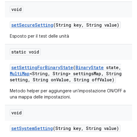
void
set
Secure
Setting
(String key
,
String value)
Esposto per il test delle unità
static void
set
Setting
For
Binary
State
(
Binary
State
state
,
Multi
Map
<String
,
String> settings
Map
,
String
setting
,
String on
Value
,
String off
Value)
Metodo helper per aggiungere un'impostazione ON/OFF a
una mappa delle impostazioni.
void
set
System
Setting
(String key
,
String value)