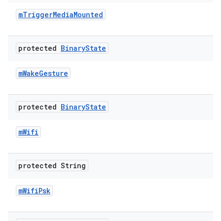
m
Trigger
Media
Mounted
protected
Binary
State
m
Wake
Gesture
protected
Binary
State
m
Wifi
protected String
m
Wifi
Psk