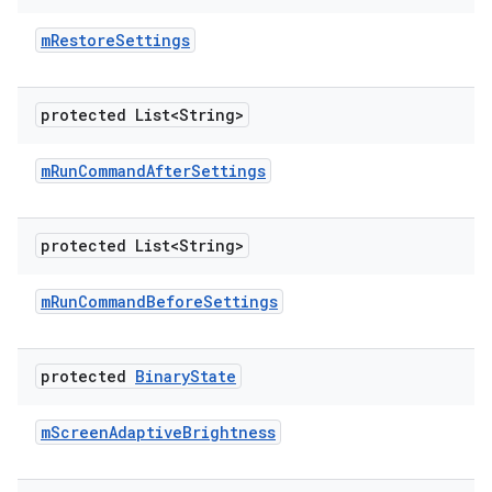
m
Restore
Settings
protected List<String>
m
Run
Command
After
Settings
protected List<String>
m
Run
Command
Before
Settings
protected
Binary
State
m
Screen
Adaptive
Brightness