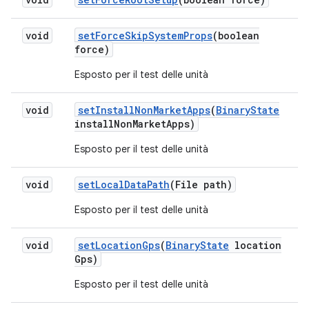
void
set
Force
Skip
System
Props
(boolean
force)
Esposto per il test delle unità
void
set
Install
Non
Market
Apps
(
Binary
State
install
Non
Market
Apps)
Esposto per il test delle unità
void
set
Local
Data
Path
(File path)
Esposto per il test delle unità
void
set
Location
Gps
(
Binary
State
location
Gps)
Esposto per il test delle unità