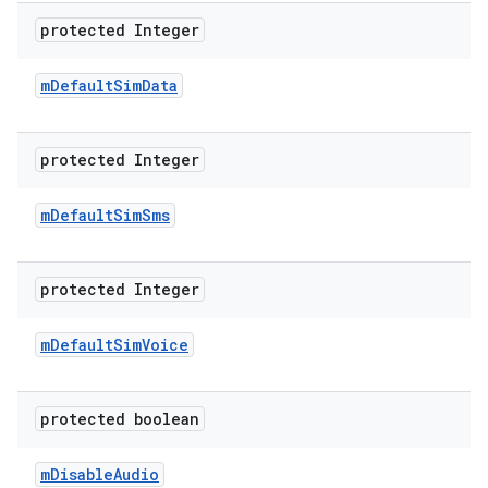
protected Integer
m
Default
Sim
Data
protected Integer
m
Default
Sim
Sms
protected Integer
m
Default
Sim
Voice
protected boolean
m
Disable
Audio