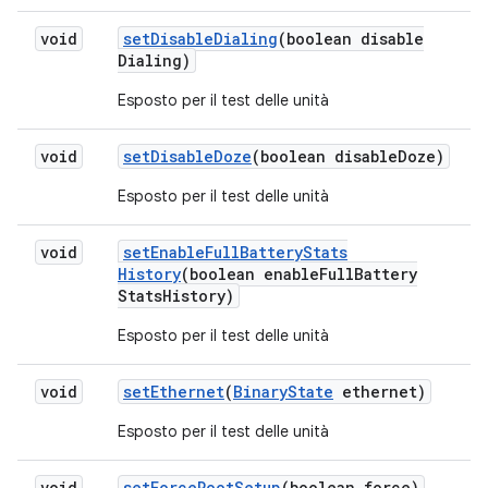
void
set
Disable
Dialing
(boolean disable
Dialing)
Esposto per il test delle unità
void
set
Disable
Doze
(boolean disable
Doze)
Esposto per il test delle unità
void
set
Enable
Full
Battery
Stats
History
(boolean enable
Full
Battery
Stats
History)
Esposto per il test delle unità
void
set
Ethernet
(
Binary
State
ethernet)
Esposto per il test delle unità
void
set
Force
Root
Setup
(boolean force)