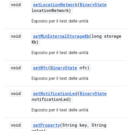
void
set
Location
Network
(
Binary
State
location
Network)
Esposto per il test delle unità
void
set
Min
External
Storage
Kb
(long storage
Kb)
Esposto per il test delle unità
void
set
Nfc
(
Binary
State
nfc)
Esposto per il test delle unità
void
set
Notification
Led
(
Binary
State
notification
Led)
Esposto per il test delle unità
void
set
Property
(String key
,
String
value)