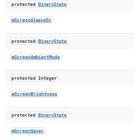
protected
Binary
State
m
Screen
Always
On
protected
Binary
State
m
Screen
Ambient
Mode
protected Integer
m
Screen
Brightness
protected
Binary
State
m
Screen
Saver