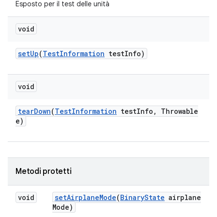
Esposto per il test delle unità
void
set
Up
(
Test
Information
test
Info)
void
tear
Down
(
Test
Information
test
Info
,
Throwable
e)
Metodi protetti
void
set
Airplane
Mode
(
Binary
State
airplane
Mode)