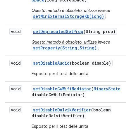
Questo metodo è obsoleto. utilizza invece
setMinExternalStorageKb(long)
.
void
set
Deprecated
Set
Prop
(String prop)
Questo metodo è obsoleto. utilizza invece
setProperty(String,String)
.
void
set
Disable
Audio
(boolean disable)
Esposto per il test delle unità
void
set
Disable
Cw
Wifi
Mediator
(
Binary
State
disable
Cw
Wifi
Mediator)
void
set
Disable
Dalvik
Verifier
(boolean
disable
Dalvik
Verifier)
Esposto per il test delle unità