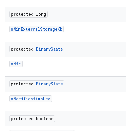
protected long
m
Min
External
Storage
Kb
protected
Binary
State
m
Nfc
protected
Binary
State
m
Notification
Led
protected boolean