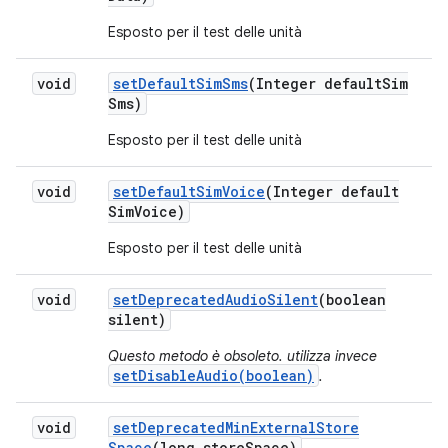
Esposto per il test delle unità
void
set
Default
Sim
Sms
(Integer default
Sim
Sms)
Esposto per il test delle unità
void
set
Default
Sim
Voice
(Integer default
Sim
Voice)
Esposto per il test delle unità
void
set
Deprecated
Audio
Silent
(boolean
silent)
Questo metodo è obsoleto. utilizza invece
setDisableAudio(boolean)
.
void
set
Deprecated
Min
External
Store
Space
(long store
Space)