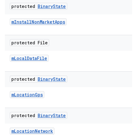
protected
Binary
State
m
Install
Non
Market
Apps
protected File
m
Local
Data
File
protected
Binary
State
m
Location
Gps
protected
Binary
State
m
Location
Network