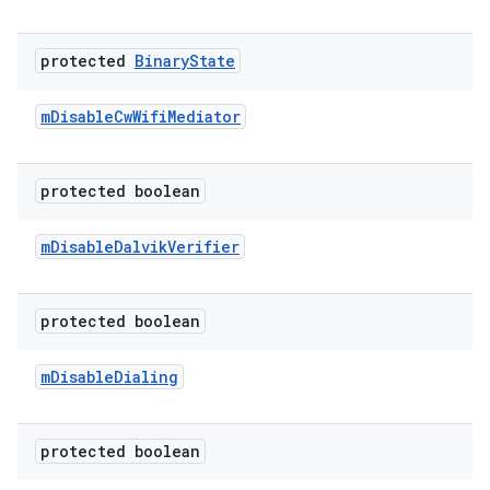
protected
Binary
State
m
Disable
Cw
Wifi
Mediator
protected boolean
m
Disable
Dalvik
Verifier
protected boolean
m
Disable
Dialing
protected boolean