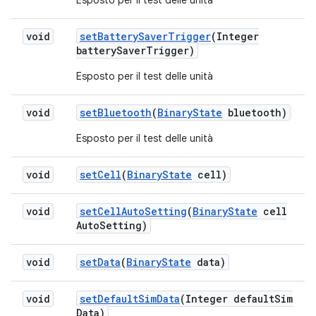
Esposto per il test delle unità
void
set
Battery
Saver
Trigger
(Integer
battery
Saver
Trigger)
Esposto per il test delle unità
void
set
Bluetooth
(
Binary
State
bluetooth)
Esposto per il test delle unità
void
set
Cell
(
Binary
State
cell)
void
set
Cell
Auto
Setting
(
Binary
State
cell
Auto
Setting)
void
set
Data
(
Binary
State
data)
void
set
Default
Sim
Data
(Integer default
Sim
Data)