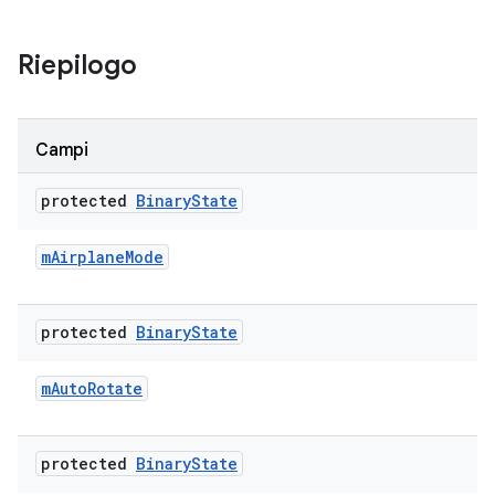
Riepilogo
Campi
protected
Binary
State
m
Airplane
Mode
protected
Binary
State
m
Auto
Rotate
protected
Binary
State