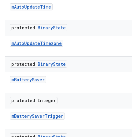
m
Auto
Update
Time
protected
Binary
State
m
Auto
Update
Timezone
protected
Binary
State
m
Battery
Saver
protected Integer
m
Battery
Saver
Trigger
protected
Binary
State