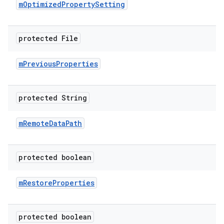
m
Optimized
Property
Setting
protected File
m
Previous
Properties
protected String
m
Remote
Data
Path
protected boolean
m
Restore
Properties
protected boolean