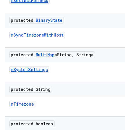
m
Set
Test
Harness
protected
Binary
State
m
Sync
Timezone
With
Host
protected
Multi
Map
<String
,
String>
m
System
Settings
protected String
m
Timezone
protected boolean