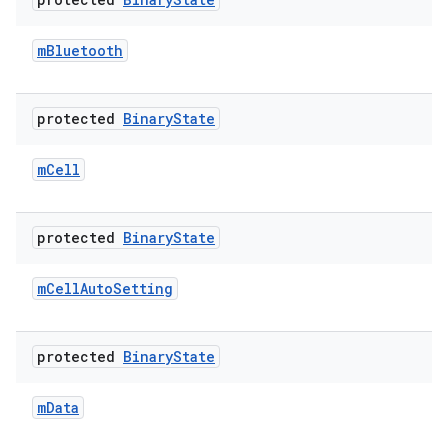
m
Bluetooth
protected
Binary
State
m
Cell
protected
Binary
State
m
Cell
Auto
Setting
protected
Binary
State
m
Data