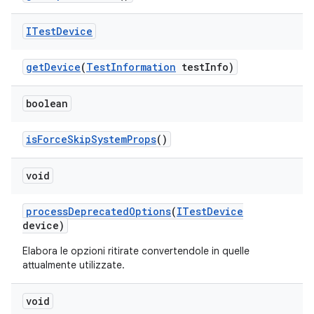
ITest
Device
get
Device
(
Test
Information
test
Info)
boolean
is
Force
Skip
System
Props
()
void
process
Deprecated
Options
(
ITest
Device
device)
Elabora le opzioni ritirate convertendole in quelle
attualmente utilizzate.
void