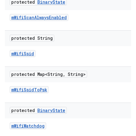
protected
Binary
State
m
Wifi
Scan
Always
Enabled
protected String
m
Wifi
Ssid
protected Map<String
,
String>
m
Wifi
Ssid
To
Psk
protected
Binary
State
m
Wifi
Watchdog