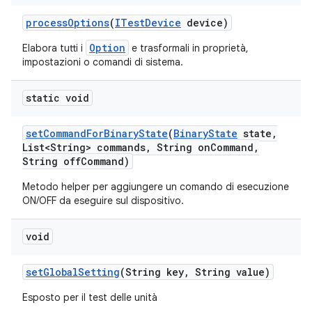
process
Options
(
ITest
Device
device)
Option
Elabora tutti i
e trasformali in proprietà,
impostazioni o comandi di sistema.
static void
set
Command
For
Binary
State
(
Binary
State
state
,
List<String> commands
,
String on
Command
,
String off
Command)
Metodo helper per aggiungere un comando di esecuzione
ON/OFF da eseguire sul dispositivo.
void
set
Global
Setting
(String key
,
String value)
Esposto per il test delle unità