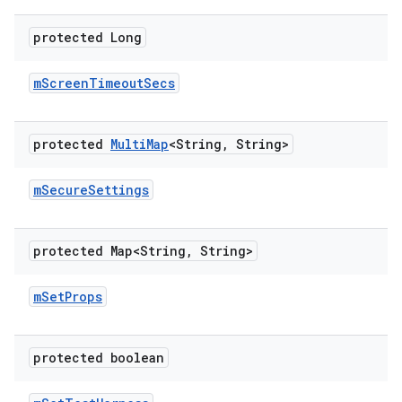
protected Long
m
Screen
Timeout
Secs
protected
Multi
Map
<String
,
String>
m
Secure
Settings
protected Map<String
,
String>
m
Set
Props
protected boolean