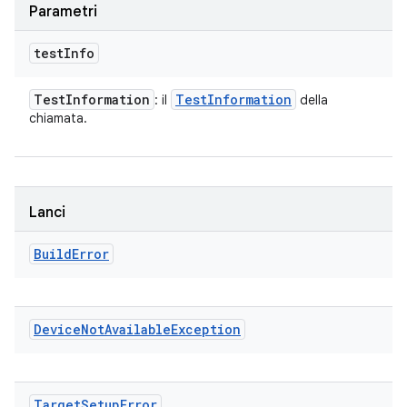
Parametri
test
Info
Test
Information
Test
Information
: il
della
chiamata.
Lanci
Build
Error
Device
Not
Available
Exception
Target
Setup
Error