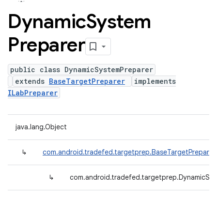
Dynamic
System
Preparer
public class DynamicSystemPreparer
extends
BaseTargetPreparer
implements
ILabPreparer
java.lang.Object
↳
com.android.tradefed.targetprep.BaseTargetPreparer
↳
com.android.tradefed.targetprep.DynamicSy