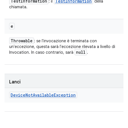
Test
Information
Test
Information
: il
della
chiamata.
e
Throwable
: se l'invocazione è terminata con
un'eccezione, questa sarà l'eccezione rilevata a livello di
null
Invocation. In caso contrario, sarà
.
Lanci
Device
Not
Available
Exception