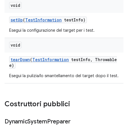
void
set
Up
(
Test
Information
test
Info)
Esegui la configurazione del target per i test.
void
tear
Down
(
Test
Information
test
Info
,
Throwable
e)
Esegui la pulizia/lo smantellamento del target dopo il test.
Costruttori pubblici
Dynamic
System
Preparer