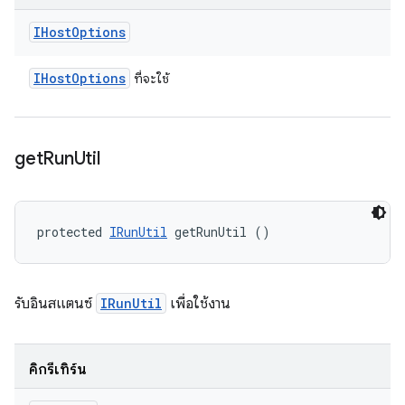
IHost
Options
IHost
Options
ที่จะใช้
get
Run
Util
protected 
IRunUtil
 getRunUtil ()
รับอินสแตนซ์
IRunUtil
เพื่อใช้งาน
คิกรีเทิร์น