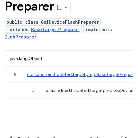
Preparer
public class GsiDeviceFlashPreparer
extends
BaseTargetPreparer
implements
ILabPreparer
java.lang.Object
↳
com.android.tradefed.targetprep.BaseTargetPreparer
↳
com.android.tradefed.targetprep.GsiDeviceFl