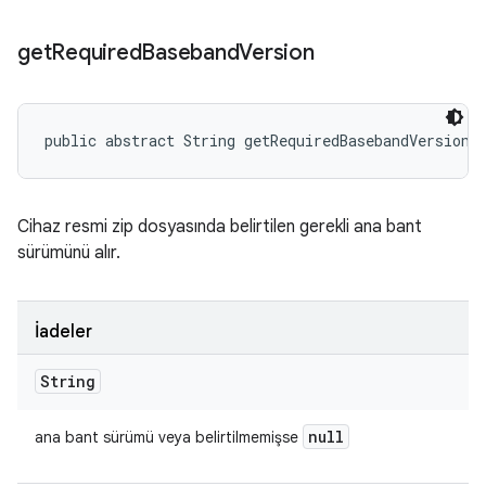
get
Required
Baseband
Version
public abstract String getRequiredBasebandVersion 
Cihaz resmi zip dosyasında belirtilen gerekli ana bant
sürümünü alır.
İadeler
String
null
ana bant sürümü veya belirtilmemişse