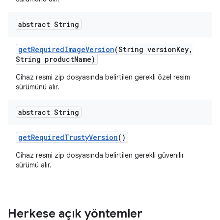
abstract String
get
Required
Image
Version
(String version
Key
,
String product
Name)
Cihaz resmi zip dosyasında belirtilen gerekli özel resim
sürümünü alır.
abstract String
get
Required
Trusty
Version
()
Cihaz resmi zip dosyasında belirtilen gerekli güvenilir
sürümü alır.
Herkese açık yöntemler