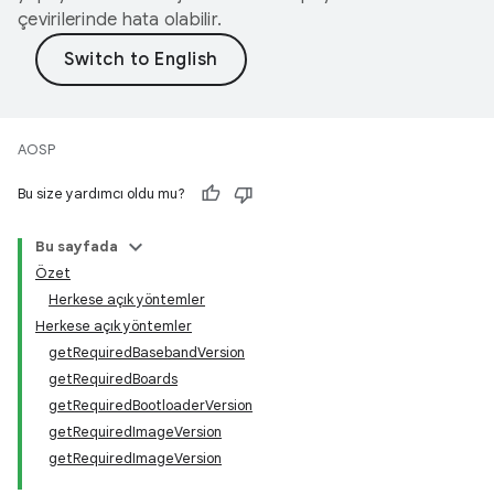
çevirilerinde hata olabilir.
AOSP
Bu size yardımcı oldu mu?
Bu sayfada
Özet
Herkese açık yöntemler
Herkese açık yöntemler
getRequiredBasebandVersion
getRequiredBoards
getRequiredBootloaderVersion
getRequiredImageVersion
getRequiredImageVersion