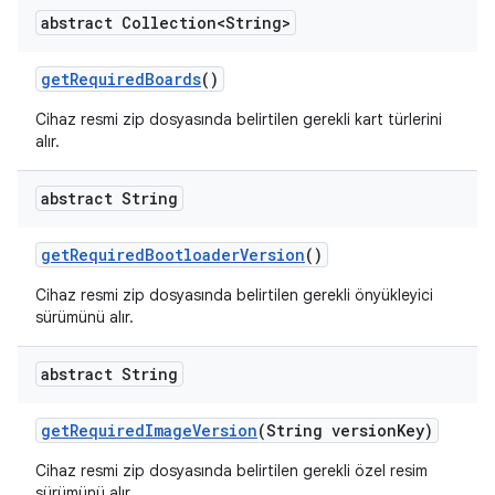
abstract Collection<String>
get
Required
Boards
()
Cihaz resmi zip dosyasında belirtilen gerekli kart türlerini
alır.
abstract String
get
Required
Bootloader
Version
()
Cihaz resmi zip dosyasında belirtilen gerekli önyükleyici
sürümünü alır.
abstract String
get
Required
Image
Version
(String version
Key)
Cihaz resmi zip dosyasında belirtilen gerekli özel resim
sürümünü alır.