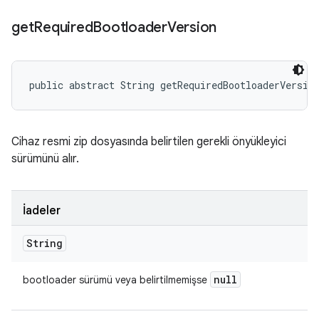
get
Required
Bootloader
Version
public abstract String getRequiredBootloaderVersio
Cihaz resmi zip dosyasında belirtilen gerekli önyükleyici
sürümünü alır.
İadeler
String
null
bootloader sürümü veya belirtilmemişse