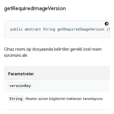
get
Required
Image
Version
public abstract String getRequiredImageVersion (St
Cihaz resmi zip dosyasında belirtilen gerekli özel resim
sürümünü alır.
Parametreler
version
Key
String
: Resmin sürüm bilgilerinin beklenen tanımlayıcısı