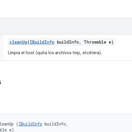
clean
Up
(
IBuild
Info
build
Info
,
Throwable e)
Limpia el host (quita los archivos tmp, etcétera).
s
leanUp (
IBuildInfo
 buildInfo, 

ble e)