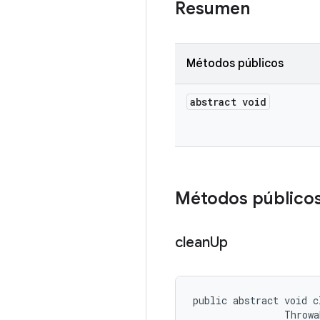
Resumen
Métodos públicos
abstract void
Métodos público
clean
Up
public abstract void c
                Throwa