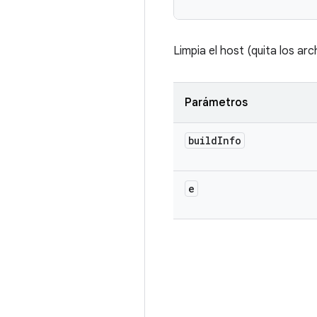
Limpia el host (quita los ar
Parámetros
build
Info
e