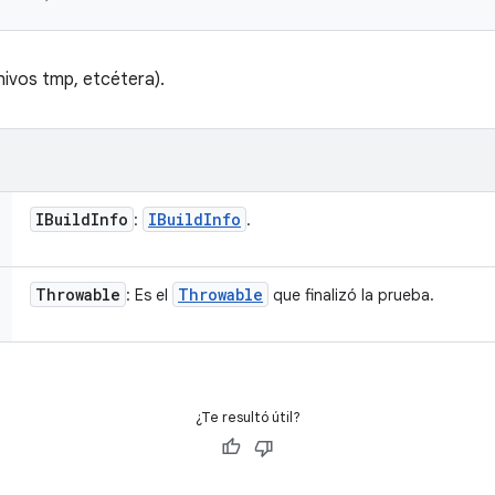
chivos tmp, etcétera).
IBuild
Info
IBuild
Info
:
.
Throwable
Throwable
: Es el
que finalizó la prueba.
¿Te resultó útil?