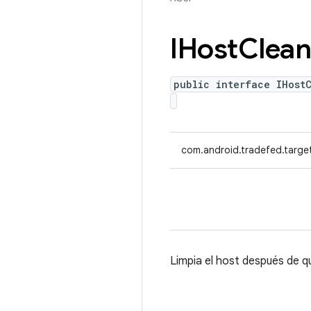
IHost
Clean
public interface IHost
com.android.tradefed.targe
Limpia el host después de qu