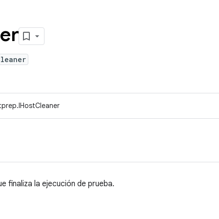
er
Cleaner
tprep.IHostCleaner
e finaliza la ejecución de prueba.