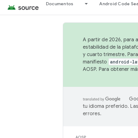
Documentos
Android Code Se
A partir de 2026, para 
estabilidad de la plata
y cuarto trimestre. Para
manifiesto
android-la
AOSP. Para obtener más
Goo
tu idioma preferido. L
errores.
AOSP