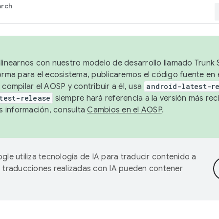
arch
alinearnos con nuestro modelo de desarrollo llamado Trunk S
forma para el ecosistema, publicaremos el código fuente en
 compilar el AOSP y contribuir a él, usa
android-latest-r
test-release
siempre hará referencia a la versión más reci
 información, consulta
Cambios en el AOSP
.
gle utiliza tecnología de IA para traducir contenido a
as traducciones realizadas con IA pueden contener