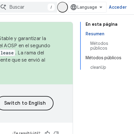
/
Acceder
En esta página
Resumen
table y garantizar la
Métodos
 el AOSP en el segundo
públicos
elease
. La rama del
Métodos públicos
ente que se envió al
cleanUp
¿Te resultó útil?