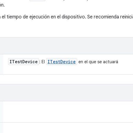
ón.
l tiempo de ejecución en el dispositivo. Se recomienda reinici
ITest
Device
ITest
Device
: El
en el que se actuará