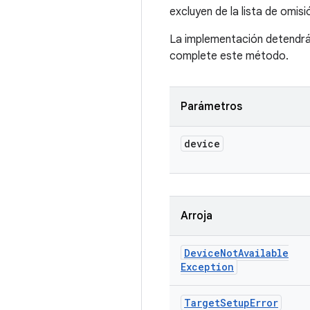
excluyen de la lista de omisi
La implementación detendrá e
complete este método.
Parámetros
device
Arroja
Device
Not
Available
Exception
Target
Setup
Error