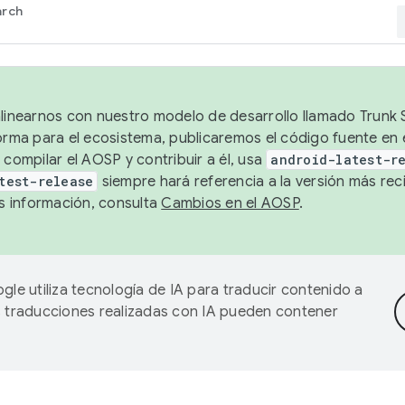
arch
alinearnos con nuestro modelo de desarrollo llamado Trunk S
forma para el ecosistema, publicaremos el código fuente en
 compilar el AOSP y contribuir a él, usa
android-latest-r
test-release
siempre hará referencia a la versión más reci
 información, consulta
Cambios en el AOSP
.
gle utiliza tecnología de IA para traducir contenido a
as traducciones realizadas con IA pueden contener