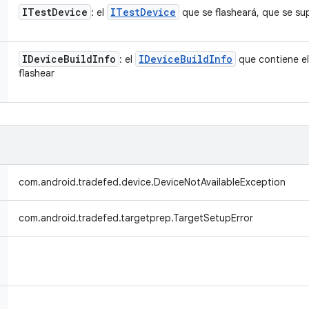
ITest
Device
ITest
Device
: el
que se flasheará, que se s
IDevice
Build
Info
IDevice
Build
Info
: el
que contiene el
flashear
com.android.tradefed.device.DeviceNotAvailableException
com.android.tradefed.targetprep.TargetSetupError