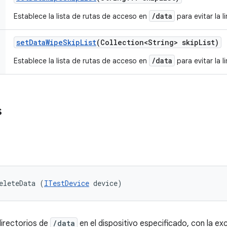
/data
Establece la lista de rutas de acceso en
para evitar la l
set
Data
Wipe
Skip
List
(Collection<String> skip
List)
/data
Establece la lista de rutas de acceso en
para evitar la l
s
eleteData (
ITestDevice
 device)
directorios de
/data
en el dispositivo especificado, con la ex