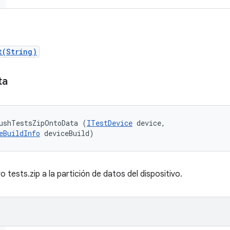
t(String)
ta
ushTestsZipOntoData (
ITestDevice
 device, 

eBuildInfo
 deviceBuild)
o tests.zip a la partición de datos del dispositivo.