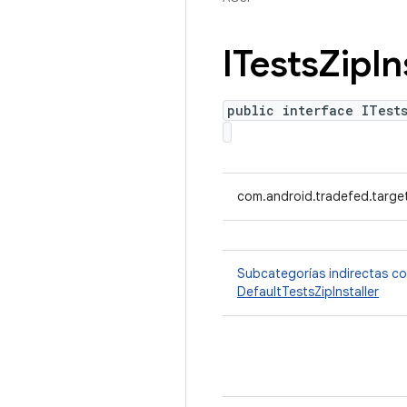
ITests
Zip
In
public interface ITests
com.android.tradefed.target
Subcategorías indirectas c
DefaultTestsZipInstaller