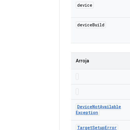
device
device
Build
Arroja
Device
Not
Available
Exception
Target
Setup
Error