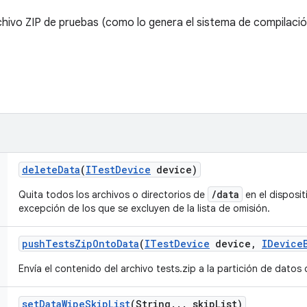
chivo ZIP de pruebas (como lo genera el sistema de compilación
delete
Data
(
ITest
Device
device)
/data
Quita todos los archivos o directorios de
en el disposit
excepción de los que se excluyen de la lista de omisión.
push
Tests
Zip
Onto
Data
(
ITest
Device
device
,
IDevice
Envía el contenido del archivo tests.zip a la partición de datos 
set
Data
Wipe
Skip
List
(String
.
.
.
skip
List)