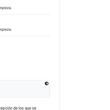
impieza.
impieza.
cepción de los que se