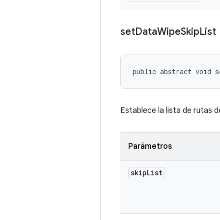
set
Data
Wipe
Skip
List
public abstract void s
Establece la lista de rutas
Parámetros
skip
List