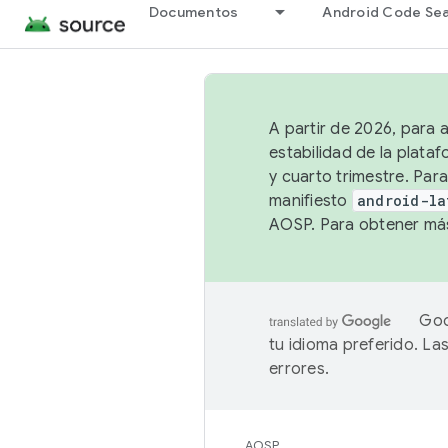
Documentos
Android Code Se
A partir de 2026, para 
estabilidad de la plata
y cuarto trimestre. Para
manifiesto
android-la
AOSP. Para obtener más
Goo
tu idioma preferido. L
errores.
AOSP