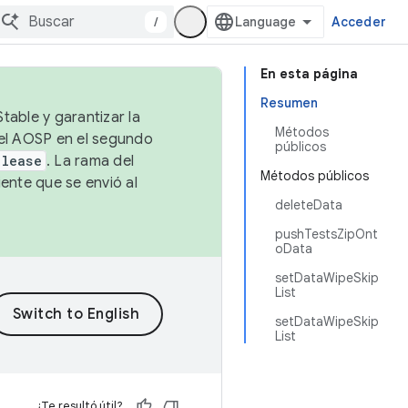
/
Acceder
En esta página
Resumen
table y garantizar la
Métodos
 el AOSP en el segundo
públicos
elease
. La rama del
Métodos públicos
ente que se envió al
deleteData
pushTestsZipOnt
oData
setDataWipeSkip
List
setDataWipeSkip
List
¿Te resultó útil?