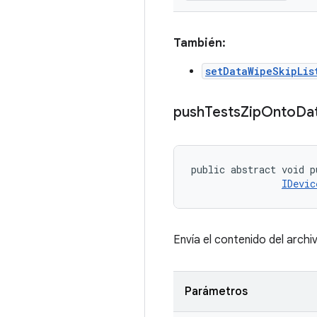
También:
setDataWipeSkipLis
push
Tests
Zip
Onto
Da
public abstract void p
IDevic
Envía el contenido del archiv
Parámetros