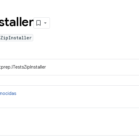
staller
ZipInstaller
prep.ITestsZipInstaller
onocidas