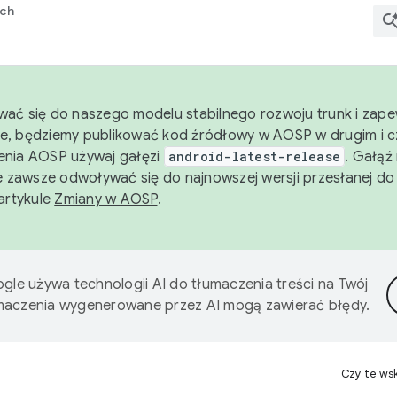
rch
wać się do naszego modelu stabilnego rozwoju trunk i zape
e, będziemy publikować kod źródłowy w AOSP w drugim i c
enia AOSP używaj gałęzi
android-latest-release
. Gałąź
 zawsze odwoływać się do najnowszej wersji przesłanej do
 artykule
Zmiany w AOSP
.
gle używa technologii AI do tłumaczenia treści na Twój
umaczenia wygenerowane przez AI mogą zawierać błędy.
Czy te ws