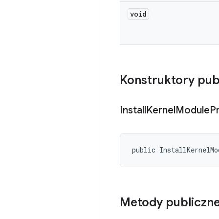
void
Konstruktory pub
Install
Kernel
Module
P
public InstallKernelMo
Metody publiczn