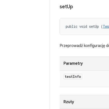
set
Up
public void setUp (
Tes
Przeprowadź konfigurację d
Parametry
test
Info
Rzuty