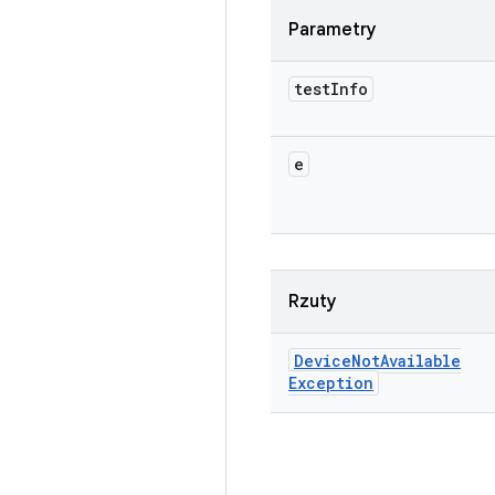
Parametry
test
Info
e
Rzuty
Device
Not
Available
Exception