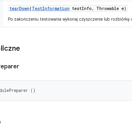
tear
Down
(
Test
Information
test
Info
,
Throwable e)
Po zakończeniu testowania wykonaj czyszczenie lub rozbiórkę
liczne
reparer
dulePreparer ()
e