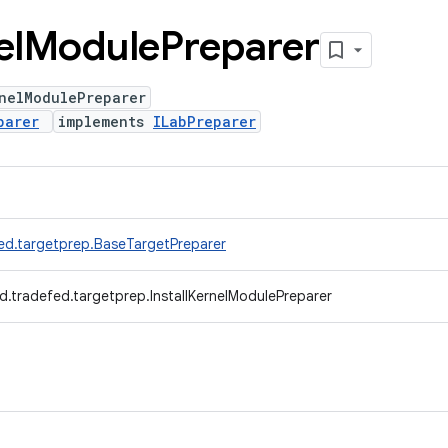
el
Module
Preparer
nelModulePreparer
parer
implements
ILabPreparer
ed.targetprep.BaseTargetPreparer
d.tradefed.targetprep.InstallKernelModulePreparer