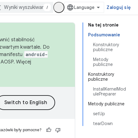
/
Zaloguj się
Na tej stronie
Podsumowanie
wnić stabilność
Konstruktory
zwartym kwartale. Do
publiczne
 manifestu
android-
Metody
 AOSP. Więcej
publiczne
Konstruktory
publiczne
InstallKernelMod
ulePreparer
Metody publiczne
setUp
tearDown
kazówki były pomocne?