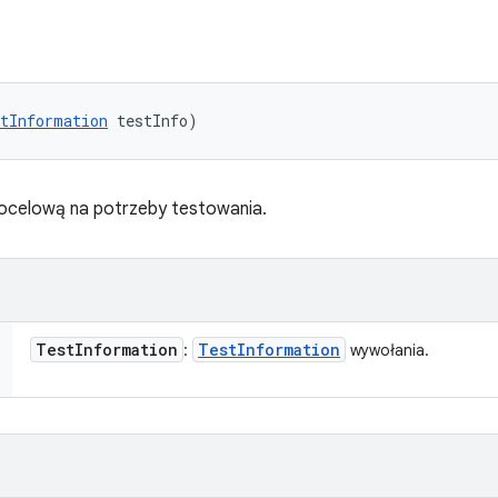
tInformation
 testInfo)
ocelową na potrzeby testowania.
Test
Information
Test
Information
:
wywołania.