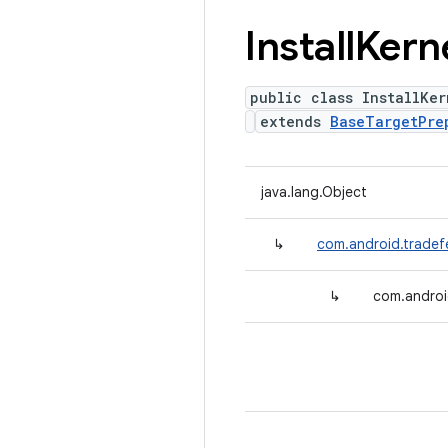
Install
Kern
public class InstallKer
extends
BaseTargetPre
java.lang.Object
↳
com.android.tradef
↳
com.androi