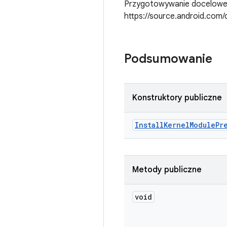
Przygotowywanie docelowego 
https://source.android.com/
Podsumowanie
Konstruktory publiczne
Install
Kernel
Module
Pr
Metody publiczne
void