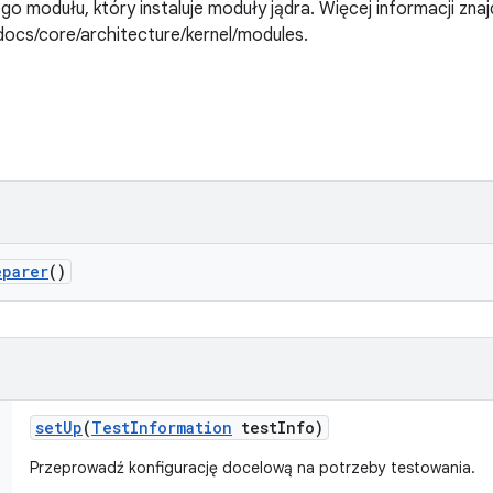
modułu, który instaluje moduły jądra. Więcej informacji znajd
docs/core/architecture/kernel/modules.
eparer
()
set
Up
(
Test
Information
test
Info)
Przeprowadź konfigurację docelową na potrzeby testowania.