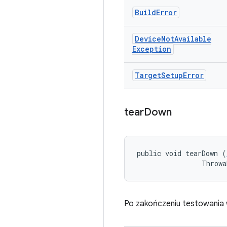
Build
Error
Device
Not
Available
Exception
Target
Setup
Error
tear
Down
public void tearDown (
                Throwa
Po zakończeniu testowania 