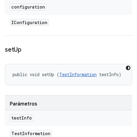
configuration
IConfiguration
set
Up
public void setUp (
TestInformation
 testInfo)
Parámetros
test
Info
Test
Information