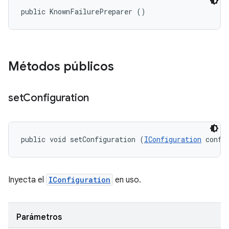
public KnownFailurePreparer ()
Métodos públicos
set
Configuration
public void setConfiguration (
IConfiguration
 confi
Inyecta el
IConfiguration
en uso.
Parámetros