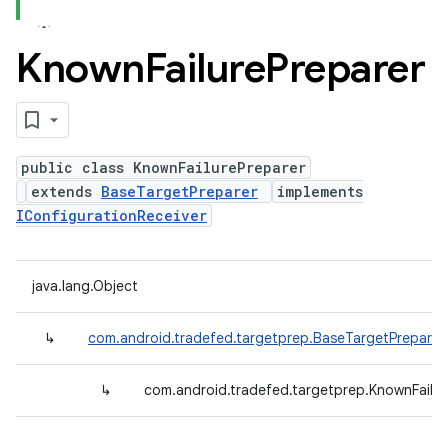
Known
Failure
Preparer
public class KnownFailurePreparer
extends
BaseTargetPreparer
implements
IConfigurationReceiver
java.lang.Object
↳
com.android.tradefed.targetprep.BaseTargetPreparer
↳
com.android.tradefed.targetprep.KnownFailur