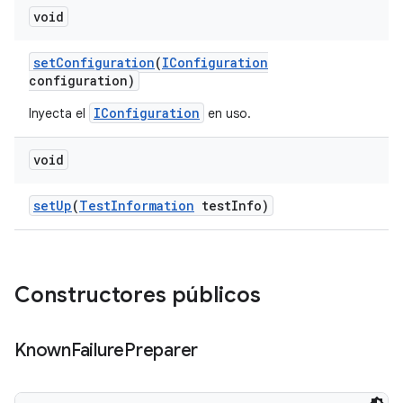
void
set
Configuration
(
IConfiguration
configuration)
IConfiguration
Inyecta el
en uso.
void
set
Up
(
Test
Information
test
Info)
Constructores públicos
Known
Failure
Preparer