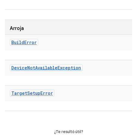
Arroja
Build
Error
Device
Not
Available
Exception
Target
Setup
Error
¿Te resultó útil?