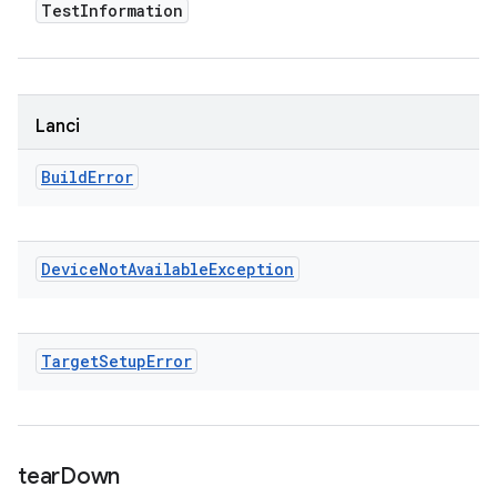
Test
Information
Lanci
Build
Error
Device
Not
Available
Exception
Target
Setup
Error
tear
Down