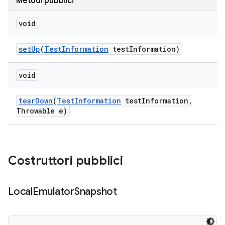
Metodi pubblici
void
set
Up
(
Test
Information
test
Information)
void
tear
Down
(
Test
Information
test
Information
,
Throwable e)
Costruttori pubblici
Local
Emulator
Snapshot