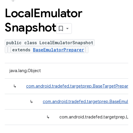
Local
Emulator
Snapshot
public class LocalEmulatorSnapshot
extends
BaseEmulatorPreparer
java.lang.Object
↳
com.android.tradefed.targetprep.BaseTargetPreparer
↳
com.android.tradefed.targetprep.BaseEmulat
↳
com.android.tradefed.targetprep.Lo