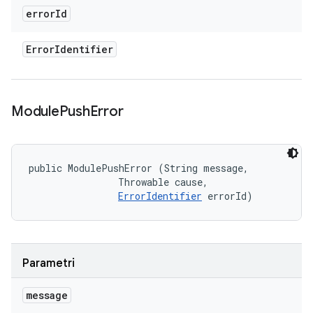
error
Id
Error
Identifier
Module
Push
Error
public ModulePushError (String message, 

                Throwable cause, 

ErrorIdentifier
 errorId)
Parametri
message