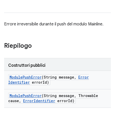
Errore irreversibile durante il push del modulo Mainline.
Riepilogo
Costruttori pubblici
Module
Push
Error
(String message
,
Error
Identifier
error
Id)
Module
Push
Error
(String message
,
Throwable
cause
,
Error
Identifier
error
Id)