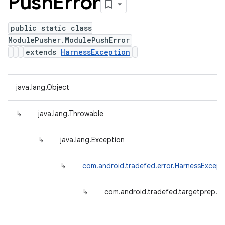
Push
Error
public static class
ModulePusher.ModulePushError
extends
HarnessException
java.lang.Object
↳
java.lang.Throwable
↳
java.lang.Exception
↳
com.android.tradefed.error.HarnessExcept
↳
com.android.tradefed.targetprep.M