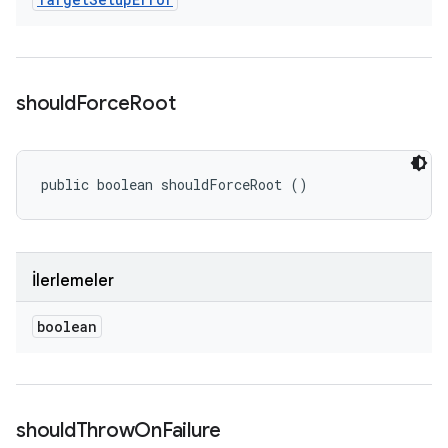
should
Force
Root
public boolean shouldForceRoot ()
İlerlemeler
boolean
should
Throw
On
Failure