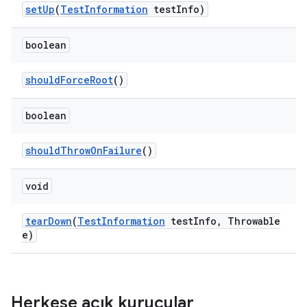
set
Up
(
Test
Information
test
Info)
boolean
should
Force
Root
()
boolean
should
Throw
On
Failure
()
void
tear
Down
(
Test
Information
test
Info
,
Throwable
e)
Herkese açık kurucular