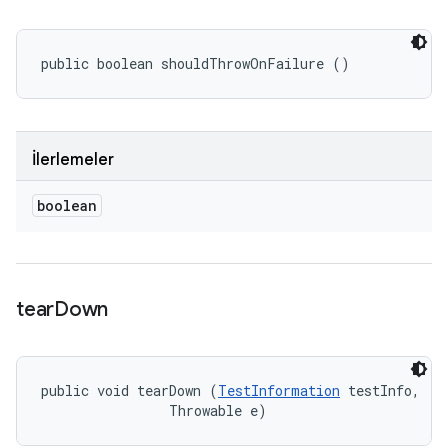
public boolean shouldThrowOnFailure ()
İlerlemeler
boolean
tear
Down
public void tearDown (
TestInformation
 testInfo, 

                Throwable e)