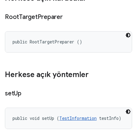
Root
Target
Preparer
public RootTargetPreparer ()
Herkese açık yöntemler
set
Up
public void setUp (
TestInformation
 testInfo)