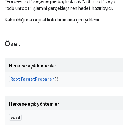
"Force-root" seçeneğine bağlı olarak "adb root" veya
"adb unroot" işlemini gerçekleştiren hedef hazırlayıcı.
Kaldırıldığında orijinal kök durumuna geri yüklenir.
Özet
Herkese açık kurucular
Root
Target
Preparer
()
Herkese açık yöntemler
void