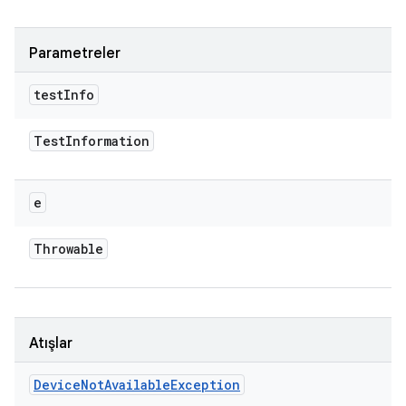
Parametreler
test
Info
Test
Information
e
Throwable
Atışlar
Device
Not
Available
Exception