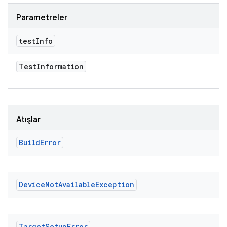
Parametreler
test
Info
Test
Information
Atışlar
Build
Error
Device
Not
Available
Exception
Target
Setup
Error