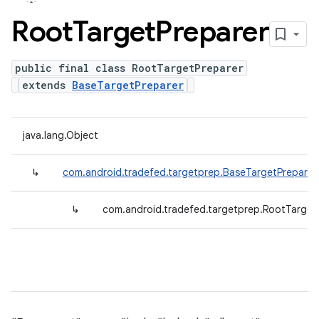
Root
Target
Preparer
public final class RootTargetPreparer
extends
BaseTargetPreparer
java.lang.Object
↳
com.android.tradefed.targetprep.BaseTargetPreparer
↳
com.android.tradefed.targetprep.RootTarget