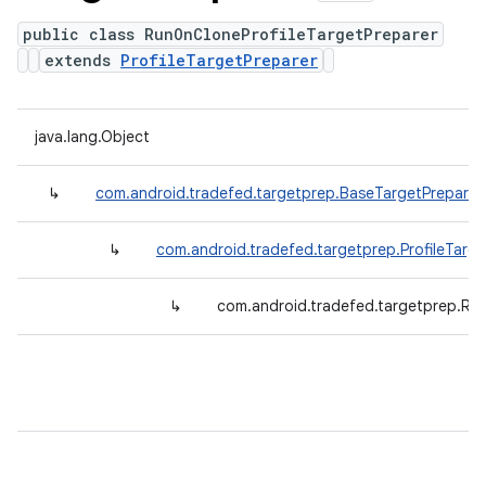
public class RunOnCloneProfileTargetPreparer
extends
ProfileTargetPreparer
java.lang.Object
↳
com.android.tradefed.targetprep.BaseTargetPreparer
↳
com.android.tradefed.targetprep.ProfileTarge
↳
com.android.tradefed.targetprep.Ru