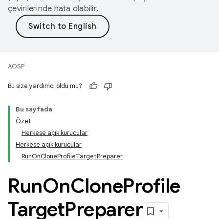
çevirilerinde hata olabilir.
AOSP
Bu size yardımcı oldu mu?
Bu sayfada
Özet
Herkese açık kurucular
Herkese açık kurucular
RunOnCloneProfileTargetPreparer
Run
On
Clone
Profile
Target
Preparer