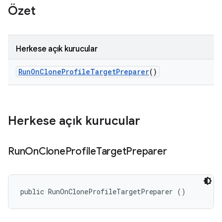
Özet
Herkese açık kurucular
Run
On
Clone
Profile
Target
Preparer
()
Herkese açık kurucular
Run
On
Clone
Profile
Target
Preparer
public RunOnCloneProfileTargetPreparer ()