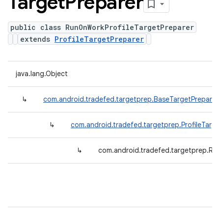
Target
Preparer
public class RunOnWorkProfileTargetPreparer
extends
ProfileTargetPreparer
java.lang.Object
↳
com.android.tradefed.targetprep.BaseTargetPreparer
↳
com.android.tradefed.targetprep.ProfileTarge
↳
com.android.tradefed.targetprep.Ru