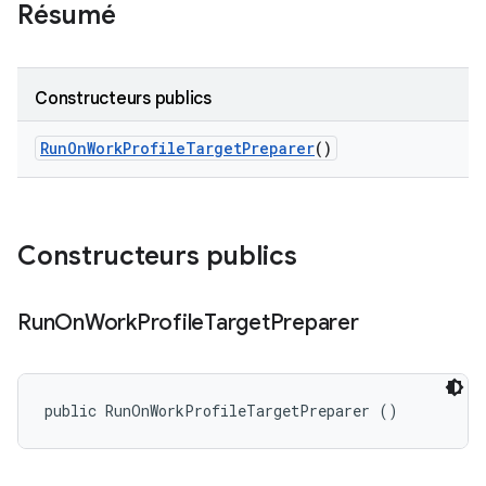
Résumé
Constructeurs publics
Run
On
Work
Profile
Target
Preparer
()
Constructeurs publics
Run
On
Work
Profile
Target
Preparer
public RunOnWorkProfileTargetPreparer ()