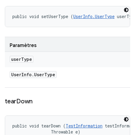
public void setUserType (
UserInfo.UserType
 userTyp
Paramètres
user
Type
User
Info
.
User
Type
tear
Down
public void tearDown (
TestInformation
 testInformati
                Throwable e)