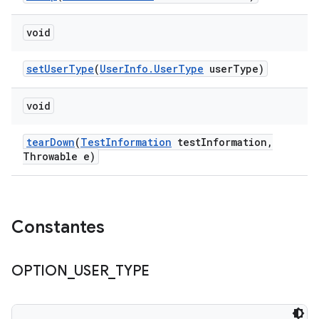
void
set
User
Type
(
User
Info
.
User
Type
user
Type)
void
tear
Down
(
Test
Information
test
Information
,
Throwable e)
Constantes
OPTION
_
USER
_
TYPE