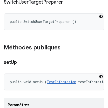
Switch
User
Target
Preparer
public SwitchUserTargetPreparer ()
Méthodes publiques
set
Up
public void setUp (
TestInformation
 testInformation
Paramètres