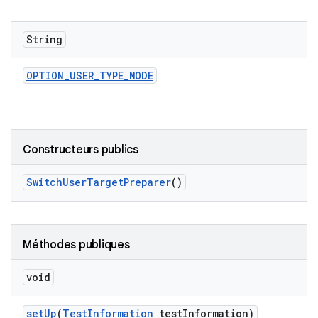
String
OPTION
_
USER
_
TYPE
_
MODE
Constructeurs publics
Switch
User
Target
Preparer
()
Méthodes publiques
void
set
Up
(
Test
Information
test
Information)