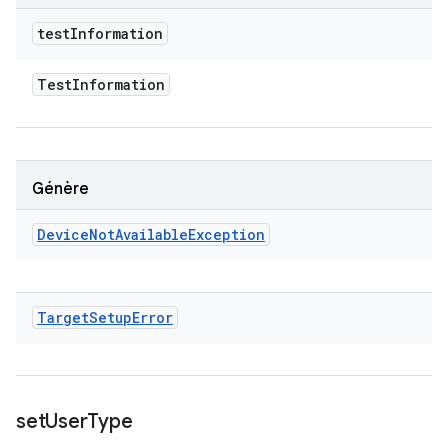
test
Information
Test
Information
Génère
Device
Not
Available
Exception
Target
Setup
Error
set
User
Type