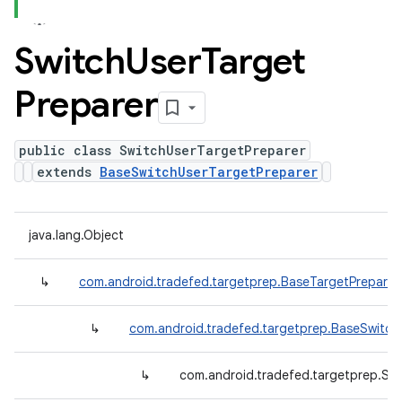
Switch
User
Target
Preparer
public class SwitchUserTargetPreparer
extends
BaseSwitchUserTargetPreparer
java.lang.Object
↳
com.android.tradefed.targetprep.BaseTargetPreparer
↳
com.android.tradefed.targetprep.BaseSwitch
↳
com.android.tradefed.targetprep.Sw