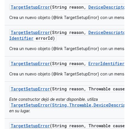
Target
Setup
Error
(String reason
,
Device
Descriptor
Crea un nuevo objeto (@link TargetSetupError} con un mensaje d
Target
Setup
Error
(String reason
,
Device
Descriptor
Identifier
error
Id)
Crea un nuevo objeto (@link TargetSetupError} con un mensaje d
Target
Setup
Error
(String reason
,
Error
Identifier
e
Crea un nuevo objeto (@link TargetSetupError} con un mensaje d
Target
Setup
Error
(String reason
,
Throwable cause)
Este constructor dejó de estar disponible. utiliza
TargetSetupError(String,Throwable,DeviceDescript
en su lugar.
Target
Setup
Error
(String reason
,
Throwable cause
,