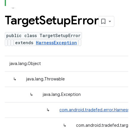
Target
Setup
Error
public class TargetSetupError
extends
HarnessException
java.lang.Object
↳
java.lang.Throwable
↳
java.lang.Exception
↳
com.android.tradefed.error.HarnessE
↳
com.android.tradefed.target