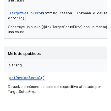
una causa.
Target
Setup
Error
(String reason
,
Throwable cause
,
error
Id)
Construye un nuevo (@link TargetSetupError} con un mensaje de
una causa.
Métodos públicos
String
get
Device
Serial
()
Devuelve el número de serie del dispositivo afectado por
TargetSetupError.