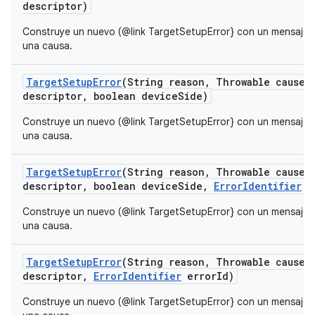
descriptor)
Construye un nuevo (@link TargetSetupError} con un mensaje de
una causa.
Target
Setup
Error
(String reason
,
Throwable cause
,
descriptor
,
boolean device
Side)
Construye un nuevo (@link TargetSetupError} con un mensaje de
una causa.
Target
Setup
Error
(String reason
,
Throwable cause
,
descriptor
,
boolean device
Side
,
Error
Identifier
e
Construye un nuevo (@link TargetSetupError} con un mensaje de
una causa.
Target
Setup
Error
(String reason
,
Throwable cause
,
descriptor
,
Error
Identifier
error
Id)
Construye un nuevo (@link TargetSetupError} con un mensaje de