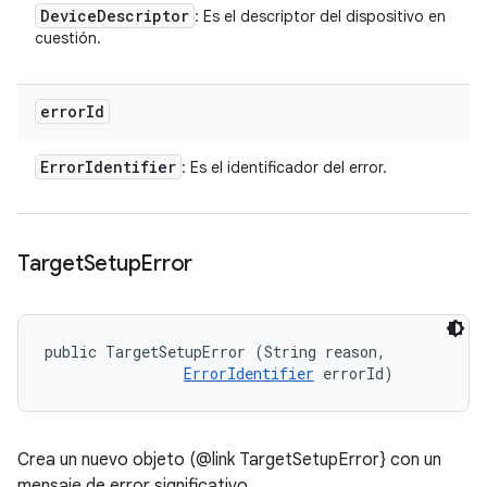
Device
Descriptor
: Es el descriptor del dispositivo en
cuestión.
error
Id
Error
Identifier
: Es el identificador del error.
Target
Setup
Error
public TargetSetupError (String reason, 

ErrorIdentifier
 errorId)
Crea un nuevo objeto (@link TargetSetupError} con un
mensaje de error significativo.