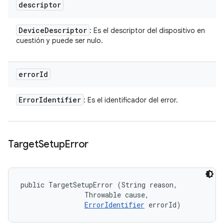
descriptor
Device
Descriptor
: Es el descriptor del dispositivo en
cuestión y puede ser nulo.
error
Id
Error
Identifier
: Es el identificador del error.
Target
Setup
Error
public TargetSetupError (String reason, 

                Throwable cause, 

ErrorIdentifier
 errorId)