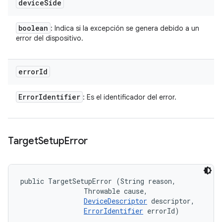
device
Side
boolean
: Indica si la excepción se genera debido a un
error del dispositivo.
error
Id
Error
Identifier
: Es el identificador del error.
Target
Setup
Error
public TargetSetupError (String reason, 

                Throwable cause, 

DeviceDescriptor
 descriptor, 

ErrorIdentifier
 errorId)