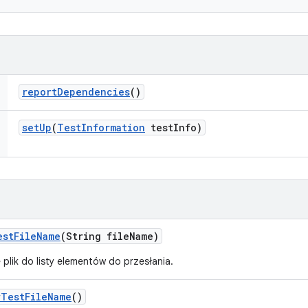
report
Dependencies
()
set
Up
(
Test
Information
test
Info)
est
File
Name
(String file
Name)
 plik do listy elementów do przesłania.
r
Test
File
Name
()