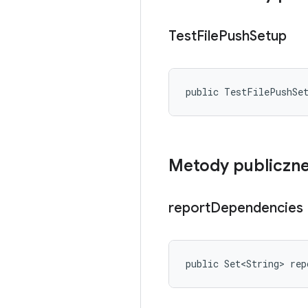
Test
File
Push
Setup
public TestFilePushSe
Metody publiczn
report
Dependencies
public Set<String> rep