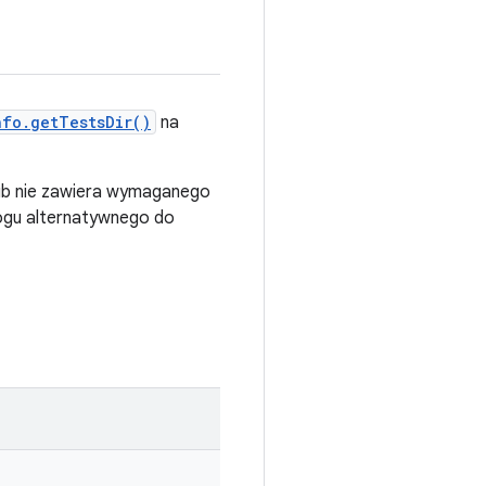
nfo.getTestsDir()
na
e lub nie zawiera wymaganego
logu alternatywnego do