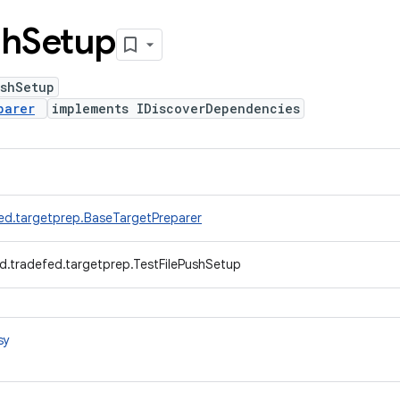
sh
Setup
ushSetup
parer
implements IDiscoverDependencies
ed.targetprep.BaseTargetPreparer
d.tradefed.targetprep.TestFilePushSetup
sy