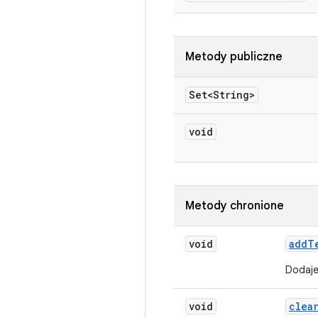
Metody publiczne
Set<String>
void
Metody chronione
void
add
T
Dodaje
void
clea