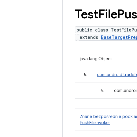
Test
File
Pu
public class TestFileP
extends
BaseTargetPre
java.lang.Object
↳
com.android.tradef
↳
com.androi
Znane bezpośrednie podkla
PushFileInvoker