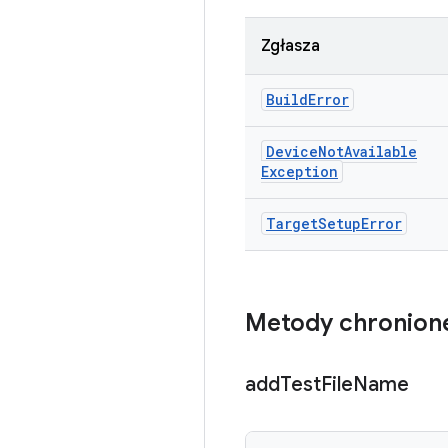
Zgłasza
Build
Error
Device
Not
Available
Exception
Target
Setup
Error
Metody chronion
add
Test
File
Name