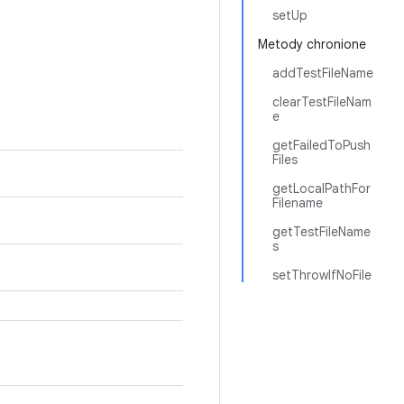
setUp
Metody chronione
addTestFileName
clearTestFileNam
e
getFailedToPush
Files
getLocalPathFor
Filename
getTestFileName
s
setThrowIfNoFile