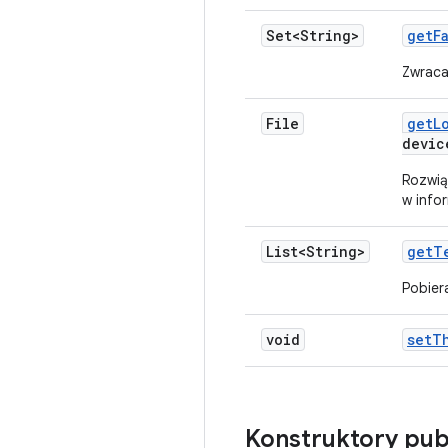
Set<String>
get
F
Zwraca 
File
get
L
devic
Rozwią
w infor
List<String>
get
T
Pobiera
void
set
T
Konstruktory pub