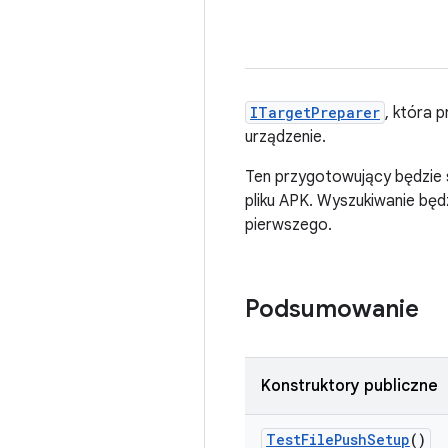
ITargetPreparer
, która p
urządzenie.
Ten przygotowujący będzie sz
pliku APK. Wyszukiwanie będ
pierwszego.
Podsumowanie
Konstruktory publiczne
Test
File
Push
Setup
()