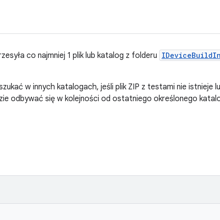
rzesyła co najmniej 1 plik lub katalog z folderu
IDeviceBuildI
ukać w innych katalogach, jeśli plik ZIP z testami nie istniej
zie odbywać się w kolejności od ostatniego określonego kata