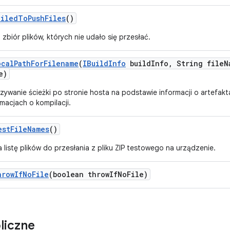
ailed
To
Push
Files
()
zbiór plików, których nie udało się przesłać.
ocal
Path
For
Filename
(
IBuild
Info
build
Info
,
String file
N
e)
zywanie ścieżki po stronie hosta na podstawie informacji o artefak
macjach o kompilacji.
est
File
Names
()
 listę plików do przesłania z pliku ZIP testowego na urządzenie.
hrow
If
No
File
(boolean throw
If
No
File)
liczne