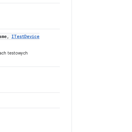
ame
,
ITest
Device
tach testowych