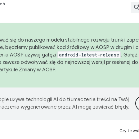
rch
wać się do naszego modelu stabilnego rozwoju trunk i zape
e, będziemy publikować kod źródłowy w AOSP w drugim i c
enia AOSP używaj gałęzi
android-latest-release
. Gałąź
 zawsze odwoływać się do najnowszej wersji przesłanej do
 artykule
Zmiany w AOSP
.
gle używa technologii AI do tłumaczenia treści na Twój
umaczenia wygenerowane przez AI mogą zawierać błędy.
Czy te ws