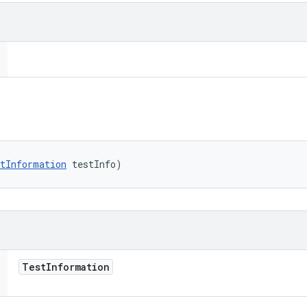
tInformation
 testInfo)
Test
Information