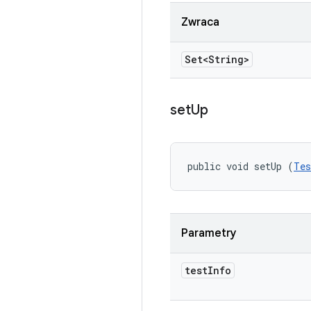
Zwraca
Set<String>
set
Up
public void setUp (
Tes
Parametry
test
Info