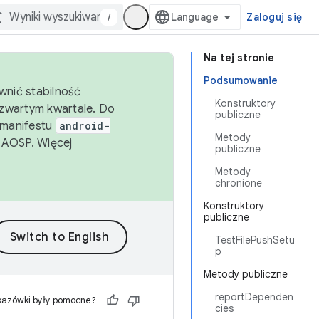
/
Zaloguj się
Na tej stronie
Podsumowanie
wnić stabilność
Konstruktory
zwartym kwartale. Do
publiczne
 manifestu
android-
Metody
 AOSP. Więcej
publiczne
Metody
chronione
Konstruktory
publiczne
TestFilePushSetu
p
Metody publiczne
reportDependen
kazówki były pomocne?
cies