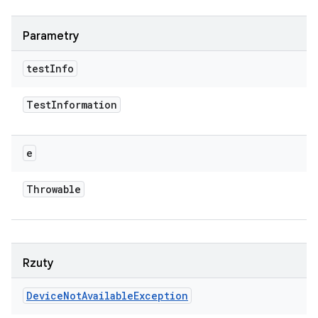
Parametry
test
Info
Test
Information
e
Throwable
Rzuty
Device
Not
Available
Exception