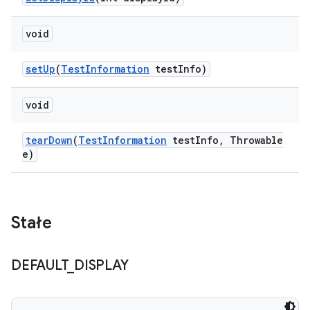
void
set
Up
(
Test
Information
test
Info)
void
tear
Down
(
Test
Information
test
Info
,
Throwable
e)
Stałe
DEFAULT
_
DISPLAY