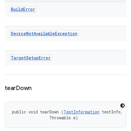
Build
Error
Device
Not
Available
Exception
Target
Setup
Error
tear
Down
public void tearDown (
TestInformation
 testInfo, 

                Throwable e)