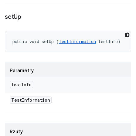
set
Up
public void setUp (
TestInformation
 testInfo)
Parametry
test
Info
Test
Information
Rzuty