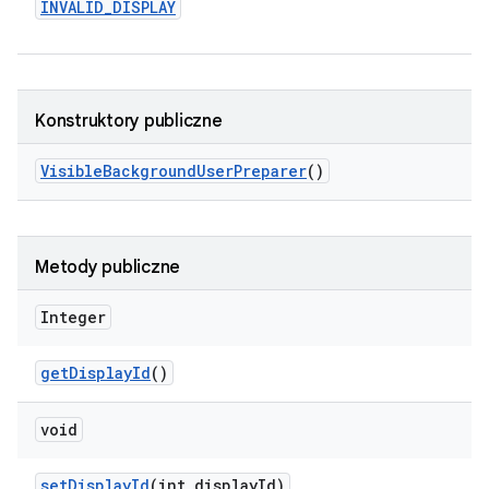
INVALID
_
DISPLAY
Konstruktory publiczne
Visible
Background
User
Preparer
()
Metody publiczne
Integer
get
Display
Id
()
void
set
Display
Id
(int display
Id)