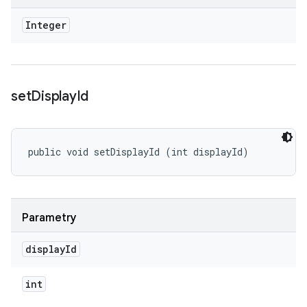
Integer
set
Display
Id
public void setDisplayId (int displayId)
Parametry
display
Id
int