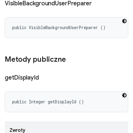
Visible
Background
User
Preparer
public VisibleBackgroundUserPreparer ()
Metody publiczne
get
Display
Id
public Integer getDisplayId ()
Zwroty