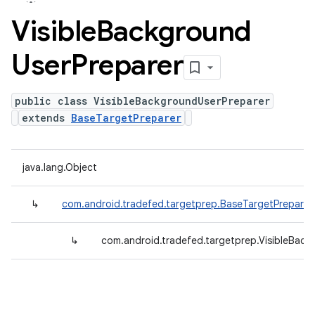
Visible
Background
User
Preparer
public class VisibleBackgroundUserPreparer
extends
BaseTargetPreparer
java.lang.Object
↳
com.android.tradefed.targetprep.BaseTargetPreparer
↳
com.android.tradefed.targetprep.VisibleBack