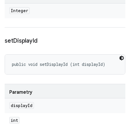
Integer
set
Display
Id
public void setDisplayId (int displayId)
Parametry
display
Id
int