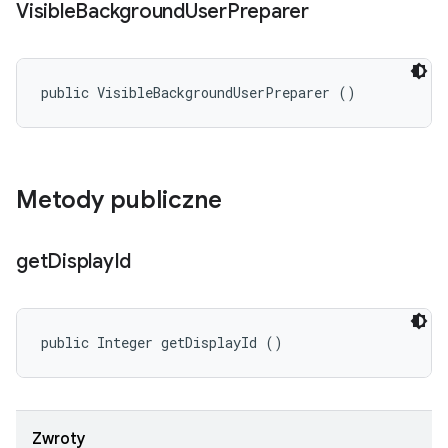
Visible
Background
User
Preparer
public VisibleBackgroundUserPreparer ()
Metody publiczne
get
Display
Id
public Integer getDisplayId ()
Zwroty