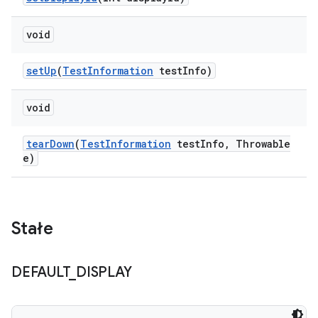
void
set
Up
(
Test
Information
test
Info)
void
tear
Down
(
Test
Information
test
Info
,
Throwable
e)
Stałe
DEFAULT
_
DISPLAY