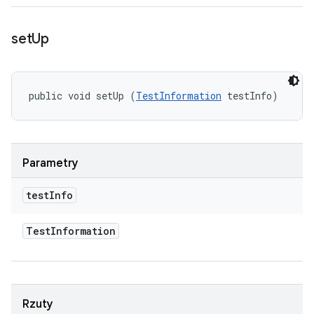
set
Up
public void setUp (
TestInformation
 testInfo)
Parametry
test
Info
Test
Information
Rzuty