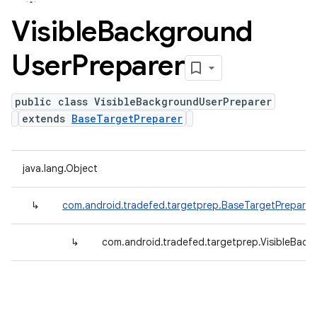
Visible
Background
User
Preparer
public class VisibleBackgroundUserPreparer
extends
BaseTargetPreparer
java.lang.Object
↳
com.android.tradefed.targetprep.BaseTargetPreparer
↳
com.android.tradefed.targetprep.VisibleBack