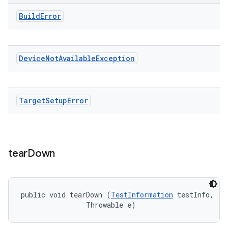
Build
Error
Device
Not
Available
Exception
Target
Setup
Error
tear
Down
public void tearDown (
TestInformation
 testInfo, 

                Throwable e)