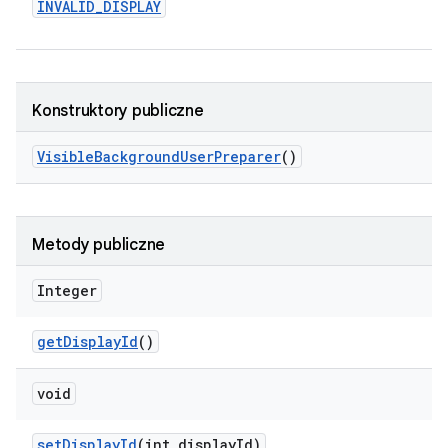
INVALID
_
DISPLAY
Konstruktory publiczne
Visible
Background
User
Preparer
()
Metody publiczne
Integer
get
Display
Id
()
void
set
Display
Id
(int display
Id)