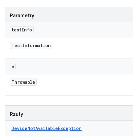
Parametry
test
Info
Test
Information
e
Throwable
Rzuty
Device
Not
Available
Exception