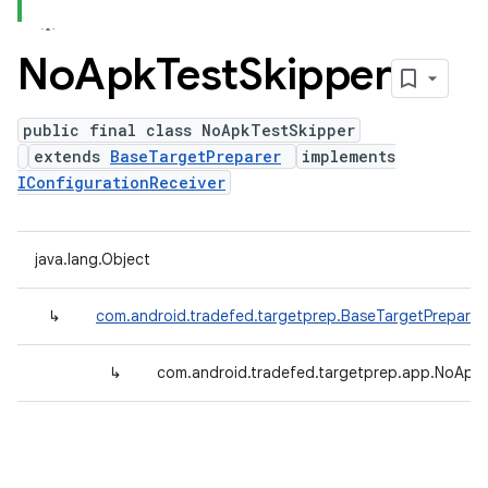
No
Apk
Test
Skipper
public final class NoApkTestSkipper
extends
BaseTargetPreparer
implements
IConfigurationReceiver
java.lang.Object
↳
com.android.tradefed.targetprep.BaseTargetPreparer
↳
com.android.tradefed.targetprep.app.NoApk