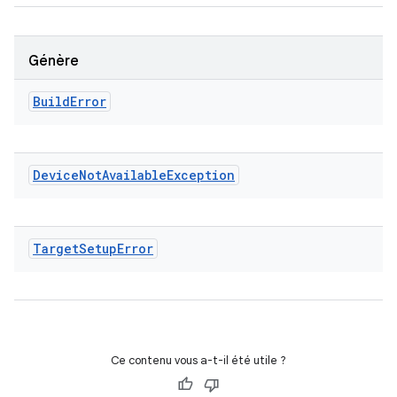
Génère
Build
Error
Device
Not
Available
Exception
Target
Setup
Error
Ce contenu vous a-t-il été utile ?