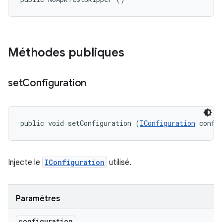
Méthodes publiques
set
Configuration
public void setConfiguration (
IConfiguration
 confi
Injecte le
IConfiguration
utilisé.
Paramètres
configuration