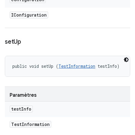
IConfiguration
set
Up
public void setUp (
TestInformation
 testInfo)
Paramètres
test
Info
Test
Information