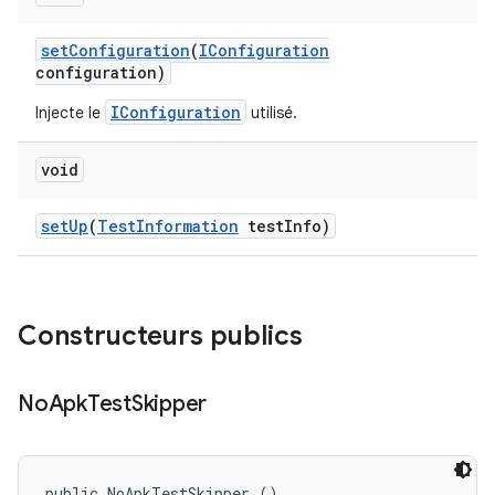
set
Configuration
(
IConfiguration
configuration)
IConfiguration
Injecte le
utilisé.
void
set
Up
(
Test
Information
test
Info)
Constructeurs publics
No
Apk
Test
Skipper
public NoApkTestSkipper ()